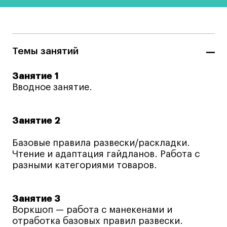
Адрес на карте
Адрес на карте
События
События
Истории успеха
Истории успеха
Работы студентов
Работы студентов
Темы занятий
Занятие 1
Вводное занятие.
Universal University
Universal University
EN
EN
Занятие 2
Базовые правила развески/раскладки.
Чтение и адаптация гайдланов. Работа с
разными категориями товаров.
Занятие 3
Политика конфиденциальности
Воркшоп — работа с манекенами и
Публичная оферта
отработка базовых правил развески.