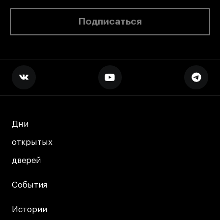
Подписаться
Дни
Дни
открытых
открытых
дверей
дверей
События
События
Истории
Истории