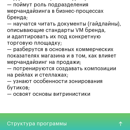
Fashion Summer
— поймут роль подразделения
Проект с Microsoft
мерчандайзинга в бизнес-процессах
бренда;
— научатся читать документы (гайдлайны),
описывающие стандарты VM бренда,
и адаптировать их под конкретную
торговую площадку;
Подобрать программу
— разберутся в основных коммерческих
показателях магазина и в том, как влияет
Войти в кампус
мерчандайзинг на продажи;
— потренируются создавать композиции
на рейлах и стеллажах;
Получить сертификат
— узнают особенности зонирования
бутиков;
— освоят основы витринистики
Дни открытых
Дни открытых
8 495 640 30 92
8 495 640 30 92
Структура программы
дверей
дверей
info@britishdesign.ru
info@britishdesign.ru