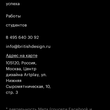
успеха
успеха
Работы
Работы
студентов
студентов
8 495 640 30 92
8 495 640 30 92
info@britishdesign.ru
info@britishdesign.ru
Адрес на карте
Адрес на карте
Адрес на карте
105120, Россия,
Москва, Центр
дизайна Artplay, ул.
Нижняя
Сыромятническая, 10,
стр. 3
* деятельность Meta (соцсети Facebook и