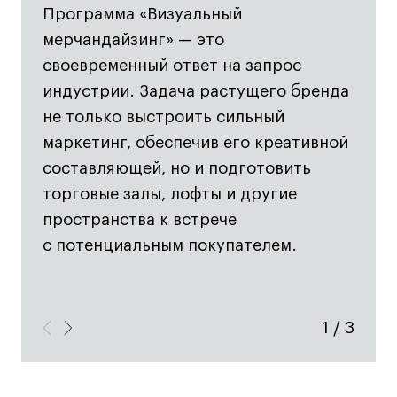
Лицензии и аккредитации
Программа «Визуальный
Для прессы
мерчандайзинг» — это
Ресурсы
своевременный ответ на запрос
Партнеры
индустрии. Задача растущего бренда
Связи с индустрией
не только выстроить сильный
Вакансии
маркетинг, обеспечив его креативной
Контакты
составляющей, но и подготовить
торговые залы, лофты и другие
Поступающим
пространства к встрече
с потенциальным покупателем.
Условия поступления
Стоимость обучения
Иностранным студентам
1
/
3
График учебного года
Вопросы и ответы