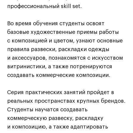
Дизайн интерьера
профессиональный skill set.
Дизайн одежды
Стайлинг
Во время обучения студенты освоят
Современная живопись
базовые художественные приемы работы
UX/UI-дизайн
с композицией и цветом, узнают основные
Маркетинг
правила развески, раскладки одежды
Все программы
и аксессуаров, познакомятся с искусством
витринистики, а также потренируются
Интенсивы
создавать коммерческие композиции.
Мода
Серия практических занятий пройдет в
Маркетинг
реальных пространствах крупных брендов.
Контент
Студенты научатся создавать
Иллюстрация
коммерческую развеску, раскладку
Интерьер
и композицию, а также адаптировать
Лайфстайл