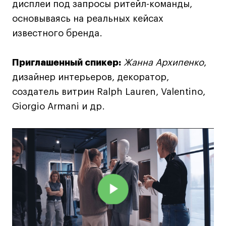
дисплеи под запросы ритейл-команды,
Навыки предпринимателя и управленца
основываясь на реальных кейсах
Онлайн
известного бренда.
Маркетинг и генерация лидов
Искусство
Приглашенный спикер:
Жанна Архипенко
,
Фотография
дизайнер интерьеров, декоратор,
Очно + онлайн
создатель витрин Ralph Lauren, Valentino,
Все программы
Giorgio Armani и др.
Техникум
Специалист кино- и медиапродакшена
Графический дизайнер
Цифровой маркетолог
Технолог-конструктор одежды
Коммерческий фотограф