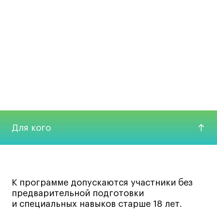
Занятие на интенсиве «Визуальный
мерчендайзинг»
Куратор Анастасия Сирота и приглашенный спикер
Александр Селехов
Для кого
К программе допускаются участники без
предварительной подготовки
и специальных навыков старше 18 лет.