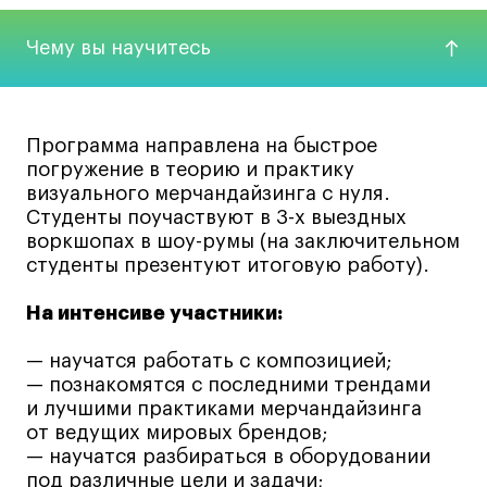
Карьера
Чему вы научитесь
Ассоциация выпускников
Центр карьеры
Живые проекты
Программа направлена на быстрое
погружение в теорию и практику
Конкурсы
визуального мерчандайзинга с нуля.
Участие в выставках
Студенты поучаствуют в 3-х выездных
воркшопах в шоу-румы (на заключительном
Летние стажировки
студенты презентуют итоговую работу).
На интенсиве участники:
Проекты студентов
— научатся работать с композицией;
Работы студентов
— познакомятся с последними трендами
«Живые» проекты
и лучшими практиками мерчандайзинга
Участие в выставках
от ведущих мировых брендов;
— научатся разбираться в оборудовании
Britanka New Creatives
под различные цели и задачи;