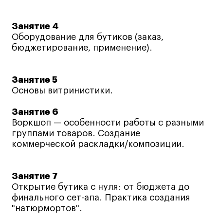
Условия возврата
Кредит на образование с господдержкой
Занятие 4
Лицензия на осуществление образовательной
Оборудование для бутиков (заказ,
деятельности АНО ВО «Универсальный
бюджетирование, применение).
Университет»
Карта сайта
Занятие 5
Основы витринистики.
© 2026 БВШД
Занятие 6
Воркшоп — особенности работы с разными
группами товаров. Создание
коммерческой раскладки/композиции.
Занятие 7
Открытие бутика с нуля: от бюджета до
финального сет-апа. Практика создания
"натюрмортов".