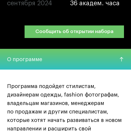
сентября 2024
сентября 2024
36 академ. часа
36 академ. часа
Ювелирный дизайн
Сценография
Фотография и видео
Промышленный и предметный дизайн
Сообщить об открытии набора
Сообщить об открытии набора
Дизайн и декорирование интерьера
Бизнес и маркетинг
Подготовительные курсы и творческое
О программе
развитие
Среднесрочные
ИЗО и Керамика
Программа подойдет стилистам,
Ландшафтный дизайн
дизайнерам одежды, fashion фотографам,
Все программы
владельцам магазинов, менеджерам
по продажам и другим специалистам,
Онлайн-программы
которые хотят начать развиваться в новом
направлении и расширить свой