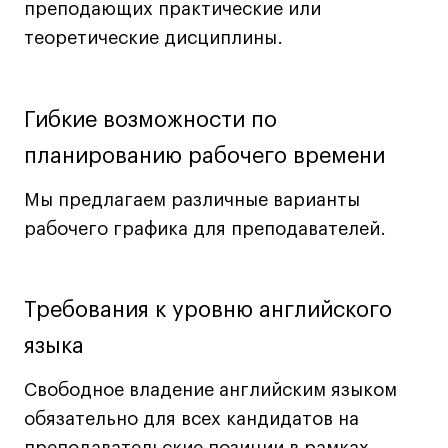
преподающих практические или
Все программы
теоретические дисциплины.
Для школьников
Гибкие возможности по
Интенсивы
планированию рабочего времени
Среднесрочные
Долгосрочные
Мы предлагаем различные варианты
Все программы
рабочего графика для преподавателей.
О школе
Требования к уровню английского
Новости
языка
События
Блог
Свободное владение английским языком
Преподаватели
обязательно для всех кандидатов на