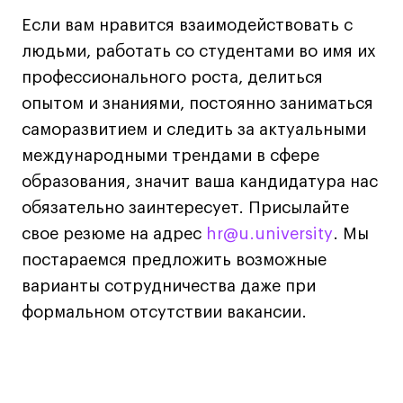
Дизайн интерьера
Если вам нравится взаимодействовать с
Дизайн одежды
людьми, работать со студентами во имя их
Стайлинг
профессионального роста, делиться
Современная живопись
опытом и знаниями, постоянно заниматься
UX/UI-дизайн
саморазвитием и следить за актуальными
Маркетинг
международными трендами в сфере
Все программы
образования, значит ваша кандидатура нас
обязательно заинтересует. Присылайте
Интенсивы
свое резюме на адрес
hr@u.university
hr@u.university
. Мы
постараемся предложить возможные
Мода
варианты сотрудничества даже при
Маркетинг
формальном отсутствии вакансии.
Контент
Иллюстрация
Интерьер
Лайфстайл