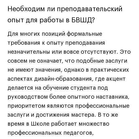
Необходим ли преподавательский
Навыки предпринимателя и управленца
Онлайн
опыт для работы в БВШД?
Маркетинг и генерация лидов
Для многих позиций формальные
Искусство
требования к опыту преподавания
Фотография
незначительны или вовсе отсутствуют. Это
Очно + онлайн
совсем не означает, что подобные заслуги
Все программы
не имеют значения, однако в практических
аспектах дизайн-образования, где акцент
Техникум
делается на обучение студента под
руководством более опытного наставника,
Специалист кино- и медиапродакшена
приоритетом являются профессиональные
Графический дизайнер
заслуги и достижения мастера. В то же
Цифровой маркетолог
время в Школе работает множество
Технолог-конструктор одежды
профессиональных педагогов,
Коммерческий фотограф