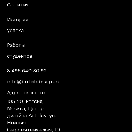
Условия возврата
События
События
Кредит на образование с господдержкой
Лицензия на осуществление образовательной
Истории
Истории
деятельности АНО ВО «Универсальный
успеха
успеха
Университет»
Карта сайта
Работы
Работы
студентов
студентов
© 2026 БВШД
8 495 640 30 92
8 495 640 30 92
info@britishdesign.ru
info@britishdesign.ru
Адрес на карте
Адрес на карте
Адрес на карте
105120, Россия,
Москва, Центр
дизайна Artplay, ул.
Нижняя
Сыромятническая, 10,