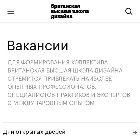
Высшее образование
Вакансии
Искусство и дизайн
Подготовительные курсы
ДЛЯ ФОРМИРОВАНИЯ КОЛЛЕКТИВА
Бизнес и маркетинг
БРИТАНСКАЯ ВЫСШАЯ ШКОЛА ДИЗАЙНА
Все программы
СТРЕМИТСЯ ПРИВЛЕКАТЬ НАИБОЛЕЕ
ОПЫТНЫХ ПРОФЕССИОНАЛОВ,
Дополнительное образование
СПЕЦИАЛИСТОВ-ПРАКТИКОВ И ЭКСПЕРТОВ
С МЕЖДУНАРОДНЫМ ОПЫТОМ
Коммуникационный и цифровой дизайн
Иллюстрация
Современное искусство
Дни открытых дверей
Мода и стиль