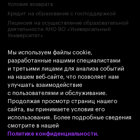
Условия возврата
Кредит на образование с господдержкой
Лицензия на осуществление образовательной
деятельности АНО ВО «Универсальный
Университет»
Карта сайта
Мы используем файлы cookie,
разработанные нашими специалистами
Дизайн
и третьими лицами для анализа событий
Разработка
Cetera
на нашем веб‑сайте, что позволяет нам
улучшать взаимодействие
© 2026 БВШД
с пользователями и обслуживание.
Продолжая просмотр страниц нашего
сайта, вы принимаете условия его
использования. Более подробные сведения
www.u.university
смотрите в нашей
Политике конфиденциальности.
Политике конфиденциальности.