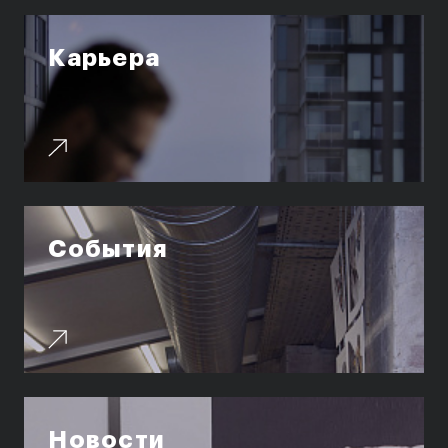
Карьера
Карьера
Ассоциация выпускников
Центр карьеры
Живые проекты
Конкурсы
Участие в выставках
Летние стажировки
События
Проекты студентов
Работы студентов
«Живые» проекты
Участие в выставках
Britanka New Creatives
Новости