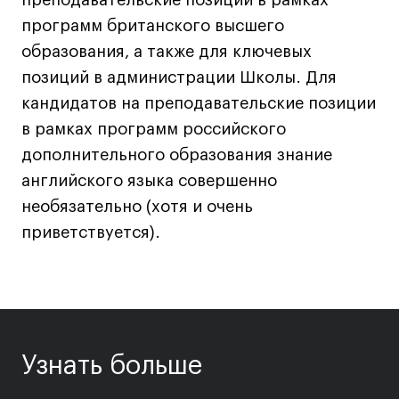
преподавательские позиции в рамках
Лицензии и аккредитации
программ британского высшего
Для прессы
образования, а также для ключевых
Ресурсы
позиций в администрации Школы. Для
Партнеры
кандидатов на преподавательские позиции
Связи с индустрией
в рамках программ российского
Вакансии
дополнительного образования знание
Контакты
английского языка совершенно
необязательно (хотя и очень
Поступающим
приветствуется).
Условия поступления
Стоимость обучения
Иностранным студентам
График учебного года
Узнать больше
Вопросы и ответы