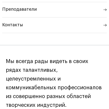
Ювелирный дизайн
Преподаватели
Сценография
Фотография и видео
Контакты
Промышленный и предметный дизайн
Дизайн и декорирование интерьера
Бизнес и маркетинг
Подготовительные курсы и творческое
развитие
Мы всегда рады видеть в своих
Среднесрочные
ИЗО и Керамика
рядах талантливых,
Ландшафтный дизайн
целеустремленных и
Все программы
коммуникабельных профессионалов
из совершенно разных областей
Онлайн-программы
творческих индустрий.