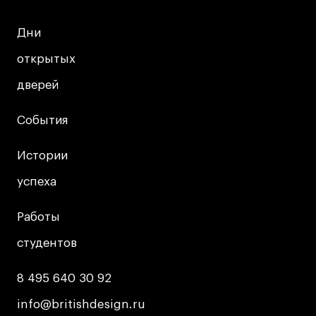
Дни
Дни
открытых
открытых
дверей
дверей
События
События
Истории
Истории
успеха
успеха
Работы
Работы
студентов
студентов
8 495 640 30 92
8 495 640 30 92
info@britishdesign.ru
info@britishdesign.ru