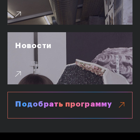
Публичная оферта
Условия возврата
Кредит на образование с господдержкой
Лицензия на осуществление образовательной
деятельности АНО ВО «Универсальный
Университет»
Новости
Карта сайта
© 2026 БВШД
Подобрать программу