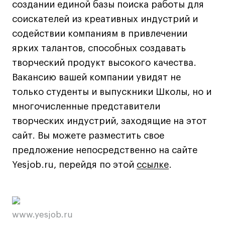
Britanka New Creatives
создании единой базы поиска работы для
Fashion Summer
соискателей из креативных индустрий и
Проект с Microsoft
содействии компаниям в привлечении
ярких талантов, способных создавать
творческий продукт высокого качества.
Вакансию вашей компании увидят не
Подобрать программу
только студенты и выпускники Школы, но и
многочисленные представители
творческих индустрий, заходящие на этот
Войти в кампус
сайт. Вы можете разместить свое
предложение непосредственно на сайте
Получить сертификат
Yesjob.ru, перейдя по этой
ссылке
ссылке
ссылке
.
www.yesjob.ru
Дни открытых
Дни открытых
8 495 640 30 92
8 495 640 30 92