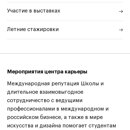
Ювелирный дизайн
Участие в выставках
Сценография
Фотография и видео
Летние стажировки
Промышленный и предметный дизайн
Дизайн и декорирование интерьера
Бизнес и маркетинг
Подготовительные курсы и творческое
развитие
Мероприятия центра карьеры
Среднесрочные
ИЗО и Керамика
Международная репутация Школы и
Ландшафтный дизайн
длительное взаимовыгодное
Все программы
сотрудничество с ведущими
профессионалами в международном и
российском бизнесе, а также в мире
Онлайн-программы
искусства и дизайна помогает студентам