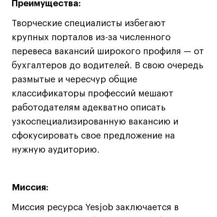
Преимущества:
Творческие специалисты избегают
Карьера
крупных порталов из-за численного
Ассоциация выпускников
перевеса вакансий широкого профиля — от
Центр карьеры
бухгалтеров до водителей. В свою очередь
Живые проекты
размытые и чересчур общие
Конкурсы
классификаторы профессий мешают
работодателям адекватно описать
Участие в выставках
узкоспециализированную вакансию и
Летние стажировки
сфокусировать свое предложение на
нужную аудиторию.
Проекты студентов
Работы студентов
Миссия:
«Живые» проекты
Участие в выставках
Миссия ресурса Yesjob заключается в