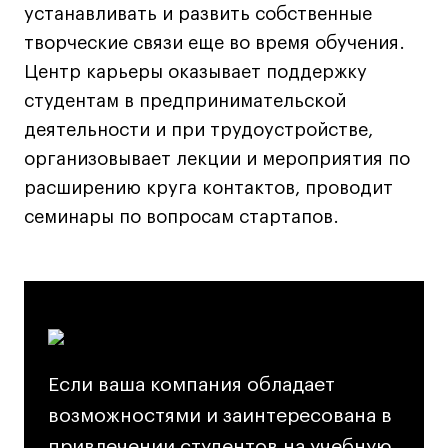
Дизайн интерьера
устанавливать и развить собственные
Дизайн одежды
творческие связи еще во время обучения.
Стайлинг
Центр карьеры оказывает поддержку
Современная живопись
студентам в предпринимательской
UX/UI-дизайн
деятельности и при трудоустройстве,
Маркетинг
организовывает лекции и мероприятия по
Все программы
расширению круга контактов, проводит
семинары по вопросам стартапов.
Интенсивы
Мода
Маркетинг
Контент
Если ваша компания обладает
Иллюстрация
возможностями и заинтересована в
Диджитал
Интерьер
привлечении студентов на учебную