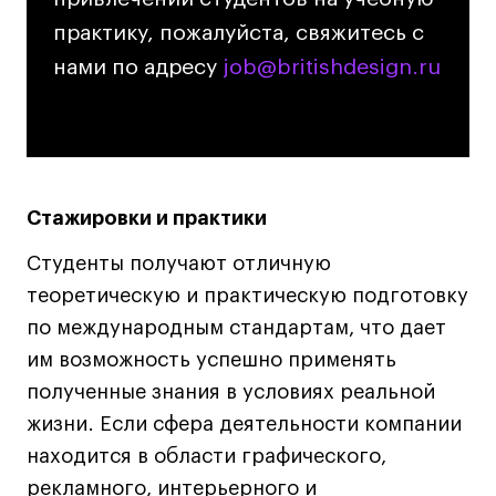
Лайфстайл
практику, пожалуйста, свяжитесь с
Навыки предпринимателя и управленца
нами по адресу
job@britishdesign.ru
job@britishdesign.ru
Онлайн
Маркетинг и генерация лидов
Искусство
Фотография
Стажировки и практики
Очно + онлайн
Все программы
Студенты получают отличную
теоретическую и практическую подготовку
по международным стандартам, что дает
Техникум
им возможность успешно применять
Специалист кино- и медиапродакшена
полученные знания в условиях реальной
Графический дизайнер
жизни. Если сфера деятельности компании
Цифровой маркетолог
находится в области графического,
Технолог-конструктор одежды
рекламного, интерьерного и