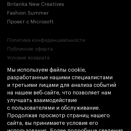
Britanka New Creatives
Fashion Summer
Проект с Microsoft
Политика конфиденциальности
Публичная оферта
Условия возврата
Кредит на образование с господдержкой
Мы используем файлы cookie,
Лицензия на осуществление образовательной
разработанные нашими специалистами
деятельности АНО ВО «Универсальный
и третьими лицами для анализа событий
Университет»
на нашем веб‑сайте, что позволяет нам
Карта сайта
улучшать взаимодействие
с пользователями и обслуживание.
Дизайн
Продолжая просмотр страниц нашего
Разработка
Cetera
сайта, вы принимаете условия его
использования. Более подробные сведения