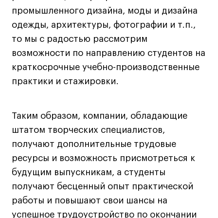
Коммерческий фотограф
промышленного дизайна, моды и дизайна
Все программы
одежды, архитектуры, фотографии и т.п.,
то мы с радостью рассмотрим
возможности по направлению студентов на
Для школьников
краткосрочные учебно-производственные
Интенсивы
практики и стажировки.
Среднесрочные
Долгосрочные
Таким образом, компании, обладающие
Все программы
штатом творческих специалистов,
получают дополнительные трудовые
О школе
ресурсы и возможность присмотреться к
будущим выпускникам, а студенты
Новости
получают бесценный опыт практической
События
работы и повышают свои шансы на
Блог
успешное трудоустройство по окончании