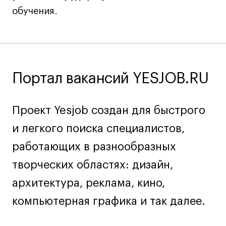
Преподаватели
обучения.
Лицензии и аккредитации
Для прессы
Ресурсы
Партнеры
Портал вакансий YESJOB.RU
Связи с индустрией
Вакансии
Контакты
Проект Yesjob создан для быстрого
и легкого поиска специалистов,
Поступающим
работающих в разнообразных
Условия поступления
творческих областях: дизайн,
Стоимость обучения
архитектура, реклама, кино,
Иностранным студентам
компьютерная графика и так далее.
График учебного года
Вопросы и ответы