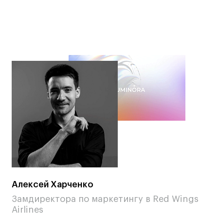
Алексей Харченко
Ел
Замдиректора по маркетингу в Red Wings
Бр
Airlines
VO