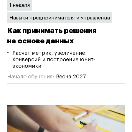
Публичная оферта
1 неделя
Условия возврата
Навыки предпринимателя и управленца
Кредит на образование с господдержкой
Лицензия на осуществление образовательной
Как принимать решения
деятельности АНО ВО «Универсальный
на основе данных
Университет»
Карта сайта
Расчет метрик, увеличение
конверсий и построение юнит-
экономики
© 2026 БВШД
Начало обучения:
Весна 2027