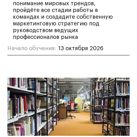
понимание мировых трендов,
Лайфстайл
пройдёте все стадии работы в
командах и создадите собственную
Навыки предпринимателя и управленца
маркетинговую стратегию под
Онлайн
руководством ведущих
Маркетинг и генерация лидов
профессионалов рынка
Искусство
Начало обучения:
13 октября 2026
Фотография
Очно + онлайн
Все программы
Техникум
Специалист кино- и медиапродакшена
Графический дизайнер
Цифровой маркетолог
Технолог-конструктор одежды