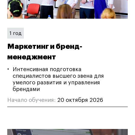
Преподаватели
Лицензии и аккредитации
Для прессы
Ресурсы
1 год
Партнеры
Маркетинг и бренд-
Связи с индустрией
Вакансии
менеджмент
Контакты
Интенсивная подготовка
специалистов высшего звена для
умелого развития и управления
Поступающим
брендами
Условия поступления
Начало обучения:
20 октября 2026
Стоимость обучения
Иностранным студентам
График учебного года
Вопросы и ответы