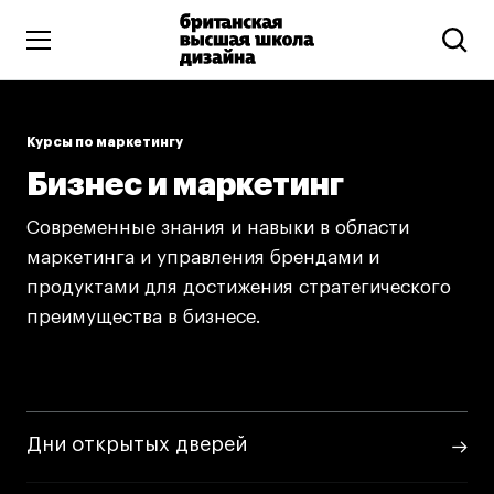
Высшее образование
Курсы по маркетингу
Искусство и дизайн
Бизнес и маркетинг
Подготовительные курсы
Бизнес и маркетинг
Современные знания и навыки в области
маркетинга и управления брендами и
Все программы
продуктами для достижения стратегического
преимущества в бизнесе.
Дополнительное образование
Коммуникационный и цифровой дизайн
Иллюстрация
Дни открытых дверей
Современное искусство
Мода и стиль