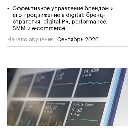
дверей
дверей
info@britishdesign.ru
info@britishdesign.ru
Эффективное управление брендом и
его продвижение в digital: бренд-
Адрес на карте
Адрес на карте
События
События
стратегия, digital PR, performance,
Истории успеха
Истории успеха
SMM и e-commerce
Работы студентов
Работы студентов
Начало обучения:
Сентябрь 2026
Universal University
Universal University
EN
EN
Политика конфиденциальности