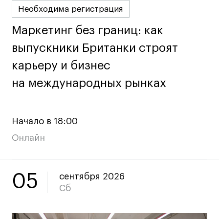
Необходима регистрация
Маркетинг без границ: как
Маркетинг без границ: как
выпускники Британки строят
выпускники Британки строят
карьеру и бизнес
карьеру и бизнес
на международных рынках
на международных рынках
Начало в 18:00
Онлайн
05
сентября 2026
Сб