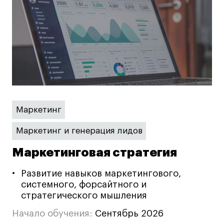
Карьера
Ассоциация выпускников
Центр карьеры
Живые проекты
Конкурсы
Маркетинг
Участие в выставках
Летние стажировки
Маркетинг и генерация лидов
Маркетинговая стратегия
Проекты студентов
Развитие навыков маркетингового,
Работы студентов
системного, форсайтного и
стратегического мышления
«Живые» проекты
Участие в выставках
Начало обучения:
Сентябрь 2026