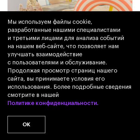
Мы используем файлы cookie,
разработанные нашими специалистами
03.08.2026
|
Новости
и третьими лицами для анализа событий
Где лиды? Как прошел
на нашем веб‑сайте, что позволяет нам
улучшать взаимодействие
индустриальный день факультета
с пользователями и обслуживание.
бизнеса и маркетинга
Продолжая просмотр страниц нашего
сайта, вы принимаете условия его
использования. Более подробные сведения
смотрите в нашей
28.05.2026
|
Новости
Политике конфиденциальности.
Политике конфиденциальности.
Проекты
Маркетинг, в который
OK
хочется играть: