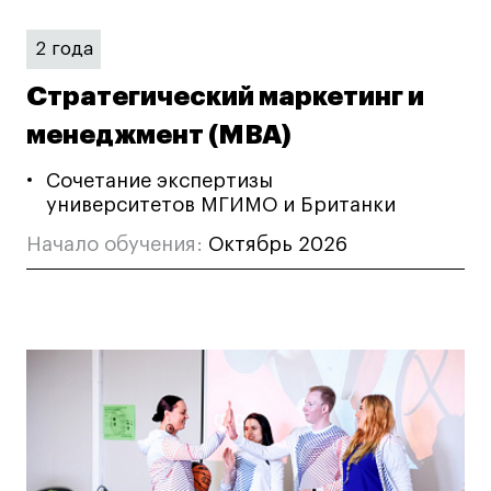
Коммерческий фотограф
2 года
Все программы
Стратегический маркетинг и
Для школьников
менеджмент (MBA)
Интенсивы
Сочетание экспертизы
университетов МГИМО и Британки
Среднесрочные
Долгосрочные
Начало обучения:
Октябрь 2026
Все программы
О школе
Новости
События
Блог