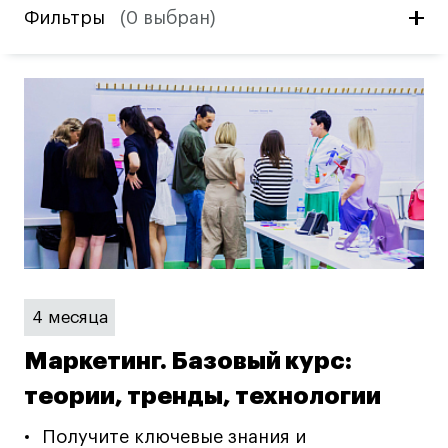
Дизайн интерьера
Фильтры
(
0 выбран
)
Дизайн одежды
Стайлинг
Современная живопись
UX/UI-дизайн
Маркетинг
Все программы
Интенсивы
Мода
4 месяца
Маркетинг
Контент
Маркетинг. Базовый курс:
Иллюстрация
теории, тренды, технологии
Диджитал
Получите ключевые знания и
Интерьер