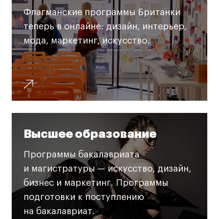
Все программы
Флагманские программы Британки
теперь в онлайне: дизайн, интерьер,
мода, маркетинг, искусство.
Для школьников
Интенсивы
Среднесрочные
Долгосрочные
Все программы
Высшее образование
О школе
Программы бакалавриата
Новости
и магистратуры — искусство, дизайн,
События
бизнес и маркетинг. Программы
Блог
подготовки к поступлению
Преподаватели
на бакалавриат.