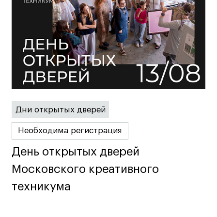
Условия возврата
Кредит на образование с господдержкой
Лицензия на осуществление образовательной
деятельности АНО ВО «Универсальный
Университет»
Карта сайта
© 2026 БВШД
Дни открытых дверей
Необходима регистрация
День открытых дверей
День открытых дверей
Московского креативного
Московского креативного
техникума
техникума