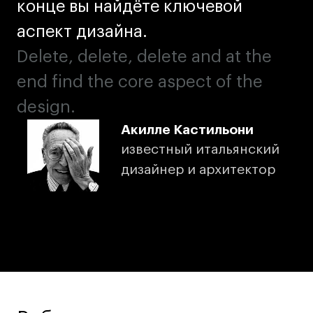
конце вы найдёте ключевой
аспект дизайна.
Delete, delete, delete and at the
end find the core aspect of the
design.
Акилле Кастильони
известный итальянский
дизайнер и архитектор