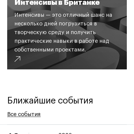
Интенсивы в Британке
Карьера
Интенсивы — это отличный шанс на
Ассоциация выпускников
несколько дней погрузиться в
Центр карьеры
творческую среду и получить
Живые проекты
практические навыки в работе над
Конкурсы
собственными проектами.
Участие в выставках
Летние стажировки
Проекты студентов
Ближайшие события
Работы студентов
«Живые» проекты
Все события
Все события
Все события
Участие в выставках
Britanka New Creatives