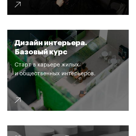
Лицензии и аккредитации
Для прессы
Ресурсы
Партнеры
Связи с индустрией
Дизайн интерьера.
Вакансии
Базовый курс
Контакты
Старт в карьере жилых
и общественных интерьеров.
Поступающим
Условия поступления
Стоимость обучения
Иностранным студентам
График учебного года
Вопросы и ответы