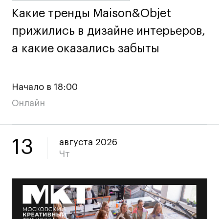
Какие тренды Maison&Objet
Какие тренды Maison&Objet
Адрес на карте
Адрес на карте
События
События
прижились в дизайне интерьеров,
прижились в дизайне интерьеров,
Истории успеха
Истории успеха
а какие оказались забыты
а какие оказались забыты
Работы студентов
Работы студентов
Universal University
Universal University
Начало в 18:00
EN
EN
Онлайн
13
августа 2026
Чт
Политика конфиденциальности
Публичная оферта