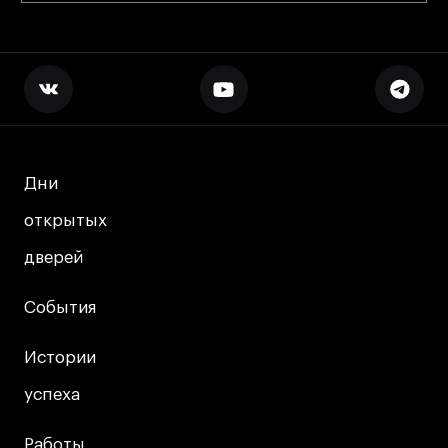
Дни
Дни
открытых
открытых
дверей
дверей
События
События
Истории
Истории
успеха
успеха
Работы
Работы