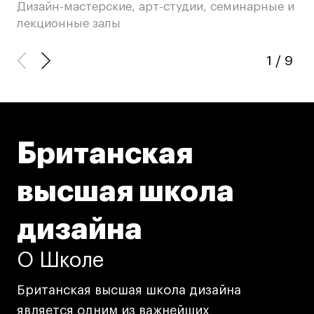
Дизайн-мастерские, арт-студии, семинарные и
Це
лекционные залы
1
/
9
Британская
высшая школа
дизайна
О Школе
Британская высшая школа дизайна
является одним из важнейших