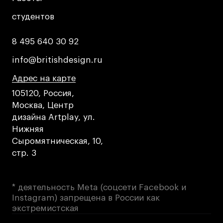
студентов
студентов
8 495 640 30 92
8 495 640 30 92
info@britishdesign.ru
info@britishdesign.ru
Адрес на карте
Адрес на карте
Адрес на карте
105120, Россия,
Москва, Центр
дизайна Artplay, ул.
Нижняя
Сыромятническая, 10,
стр. 3
* деятельность Meta (соцсети Facebook и
Instagram) запрещена в России как
экстремистская