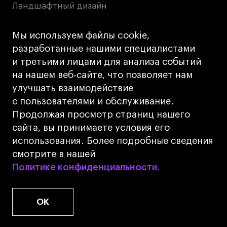
Ландшафтный дизайн
Все программы
Мы используем файлы cookie,
разработанные нашими специалистами
Онлайн-программы
и третьими лицами для анализа событий
на нашем веб‑сайте, что позволяет нам
Дизайн интерьера
улучшать взаимодействие
Дизайн одежды
с пользователями и обслуживание.
Стайлинг
Продолжая просмотр страниц нашего
Современная живопись
сайта, вы принимаете условия его
UX/UI-дизайн
использования. Более подробные сведения
Маркетинг
смотрите в нашей
Политике конфиденциальности.
Политике конфиденциальности.
Все программы
OK
Интенсивы
Мода