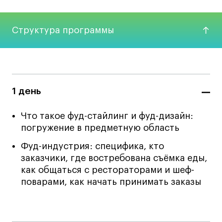
Карьера
Структура программы
Ассоциация выпускников
Центр карьеры
Живые проекты
1 день
Конкурсы
Участие в выставках
Что такое фуд-стайлинг и фуд-дизайн:
Летние стажировки
погружение в предметную область
Фуд-индустрия: специфика, кто
заказчики, где востребована съёмка еды,
Проекты студентов
как общаться с рестораторами и шеф-
Работы студентов
поварами, как начать принимать заказы
«Живые» проекты
Участие в выставках