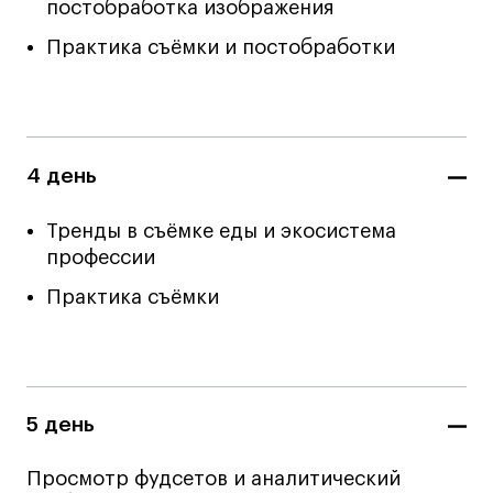
постобработка изображения
дверей
дверей
info@britishdesign.ru
info@britishdesign.ru
Практика съёмки и постобработки
Адрес на карте
Адрес на карте
События
События
Истории успеха
Истории успеха
Работы студентов
Работы студентов
4 день
Universal University
Universal University
Тренды в съёмке еды и экосистема
EN
EN
профессии
Практика съёмки
5 день
Политика конфиденциальности
Просмотр фудсетов и аналитический