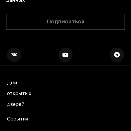
данных
Подписаться
Дни
Дни
открытых
открытых
дверей
дверей
События
События