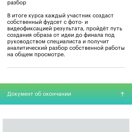
Публичная оферта
разбор
Условия возврата
В итоге курса каждый участник создаст
Кредит на образование с господдержкой
собственный фудсет с фото- и
видеофиксацией результата, пройдёт путь
Лицензия на осуществление образовательной
деятельности АНО ВО «Универсальный
создания образа от идеи до финала под
Университет»
руководством специалиста и получит
аналитический разбор собственной работы
Карта сайта
на общем просмотре.
© 2026 БВШД
Документ об окончании