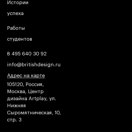
Истории
Истории
успеха
успеха
Работы
Работы
студентов
студентов
8 495 640 30 92
8 495 640 30 92
info@britishdesign.ru
info@britishdesign.ru
Адрес на карте
Адрес на карте
Адрес на карте
105120, Россия,
Москва, Центр
дизайна Artplay, ул.
Нижняя
Сыромятническая, 10,
стр. 3