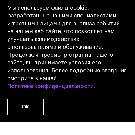
Кредит на образование с господдержкой
Мы используем файлы cookie,
Лицензия на осуществление образовательной
разработанные нашими специалистами
деятельности АНО ВО «Универсальный
и третьими лицами для анализа событий
Университет»
на нашем веб‑сайте, что позволяет нам
Карта сайта
улучшать взаимодействие
с пользователями и обслуживание.
Дизайн
Продолжая просмотр страниц нашего
Разработка
Cetera
сайта, вы принимаете условия его
использования. Более подробные сведения
© 2026 БВШД
смотрите в нашей
Политике конфиденциальности.
Политике конфиденциальности.
OK
www.u.university
Фуд-стайлинг и съёмка еды