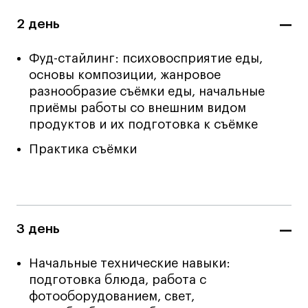
Britanka New Creatives
2 день
Fashion Summer
Проект с Microsoft
Фуд-стайлинг: психовосприятие еды,
основы композиции, жанровое
разнообразие съёмки еды, начальные
приёмы работы со внешним видом
Подобрать программу
продуктов и их подготовка к съёмке
Практика съёмки
Войти в кампус
Получить сертификат
3 день
Начальные технические навыки:
подготовка блюда, работа с
фотооборудованием, свет,
Дни открытых
Дни открытых
8 495 640 30 92
8 495 640 30 92