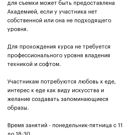
для съемки может быть предоставлена
Лайфстайл
Академией, если у участника нет
Навыки предпринимателя и управленца
собственной или она не подходящего
Онлайн
уровня.
Маркетинг и генерация лидов
Искусство
Для прохождения курса не требуется
Фотография
профессионального уровня владения
Очно + онлайн
техникой и софтом.
Все программы
Участникам потребуются любовь к еде,
интерес к еде как виду искусства и
Техникум
желание создавать запоминающиеся
Специалист кино- и медиапродакшена
образы.
Графический дизайнер
Цифровой маркетолог
Время занятий - понедельник-пятница с 11
Технолог-конструктор одежды
до 18:30.