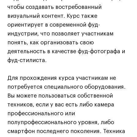
Дизайн интерьера
чтобы создавать востребованный
Дизайн одежды
визуальный контент. Курс также
Стайлинг
ориентирует в современной фуд-
Современная живопись
индустрии, что позволяет участникам
UX/UI-дизайн
понять, как организовать свою
Маркетинг
деятельность в качестве фуд-фотографа и
Все программы
фуд-стилиста.
Интенсивы
Для прохождения курса участникам не
потребуется специального оборудования.
Мода
Вы можете пользоваться собственной
Маркетинг
техников, если у вас есть либо камера
Контент
профессионального или
Иллюстрация
полупрофессионального уровня, либо
Диджитал
смартфон последнего поколения. Техника
Интерьер