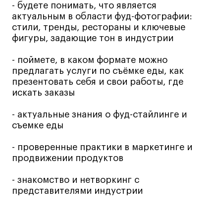
Преподаватели
- будете понимать, что является
Лицензии и аккредитации
актуальным в области фуд-фотографии:
стили, тренды, рестораны и ключевые
Для прессы
фигуры, задающие тон в индустрии
Ресурсы
- поймете, в каком формате можно
Партнеры
предлагать услуги по съёмке еды, как
Связи с индустрией
презентовать себя и свои работы, где
Вакансии
искать заказы
Контакты
- актуальные знания о фуд-стайлинге и
съемке еды
Поступающим
- проверенные практики в маркетинге и
продвижении продуктов
Условия поступления
Стоимость обучения
- знакомство и нетворкинг с
Иностранным студентам
представителями индустрии
График учебного года
Вопросы и ответы