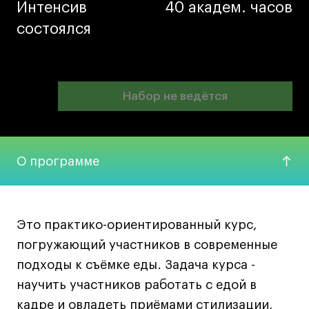
Интенсив
Интенсив
40 академ. часов
40 академ. часов
Ювелирный дизайн
состоялся
состоялся
Сценография
Фотография и видео
Промышленный и предметный дизайн
Дизайн и декорирование интерьера
Набор не ведётся
Набор не ведётся
Бизнес и маркетинг
Подготовительные курсы и творческое
развитие
О программе
Среднесрочные
ИЗО и Керамика
Ландшафтный дизайн
Это практико-ориентированный курс,
Все программы
погружающий участников в современные
подходы к съёмке еды. Задача курса -
Онлайн-программы
научить участников работать с едой в
кадре и овладеть приёмами стилизации,