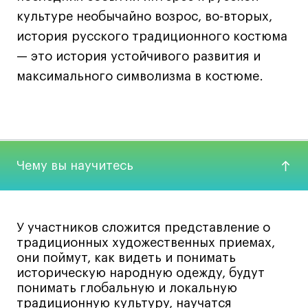
культуре необычайно возрос, во-вторых,
Лайфстайл
история русского традиционного костюма
Навыки предпринимателя и управленца
— это история устойчивого развития и
Онлайн
максимального символизма в костюме.
Маркетинг и генерация лидов
Искусство
Фотография
Очно + онлайн
Все программы
Чему вы научитесь
Техникум
У участников сложится представление о
Специалист кино- и медиапродакшена
традиционных художественных приемах,
они поймут, как видеть и понимать
Графический дизайнер
историческую народную одежду, будут
Цифровой маркетолог
понимать глобальную и локальную
Технолог-конструктор одежды
традиционную культуру, научатся