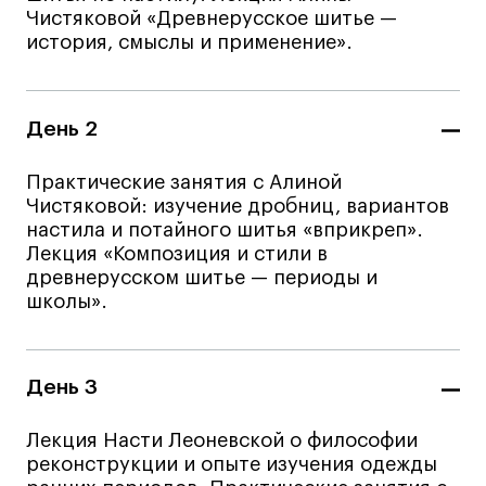
Преподаватели
Чистяковой «Древнерусское шитье —
Лицензии и аккредитации
история, смыслы и применение».
Для прессы
Ресурсы
День 2
Партнеры
Связи с индустрией
Практические занятия с Алиной
Вакансии
Чистяковой: изучение дробниц, вариантов
Контакты
настила и потайного шитья «вприкреп».
Лекция «Композиция и стили в
древнерусском шитье — периоды и
школы».
Поступающим
Условия поступления
Стоимость обучения
День 3
Иностранным студентам
Лекция Насти Леоневской о философии
График учебного года
реконструкции и опыте изучения одежды
Вопросы и ответы