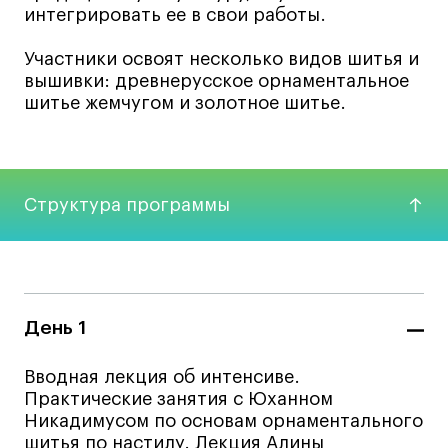
интегрировать ее в свои работы.
Коммерческий фотограф
Все программы
Участники освоят несколько видов шитья и
вышивки: древнерусское орнаментальное
шитье жемчугом и золотное шитье.
Для школьников
Интенсивы
Среднесрочные
Структура программы
Долгосрочные
Все программы
О школе
День 1
Новости
Вводная лекция об интенсиве.
События
Практические занятия с Юханном
Блог
Никадимусом по основам орнаментального
шитья по настилу. Лекция Алины