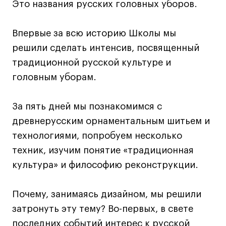
Дизайн интерьера
Это названия русских головных уборов.
Дизайн одежды
Стайлинг
Впервые за всю историю Школы мы
Современная живопись
решили сделать интенсив, посвященный
традиционной русской культуре и
UX/UI-дизайн
головным уборам.
Маркетинг
Все программы
За пять дней мы познакомимся с
древнерусским орнаментальным шитьем и
Интенсивы
технологиями, попробуем несколько
Мода
техник, изучим понятие «традиционная
Маркетинг
культура» и философию реконструкции.
Контент
Почему, занимаясь дизайном, мы решили
Иллюстрация
затронуть эту тему? Во-первых, в свете
Диджитал
последних событий интерес к русской
Интерьер