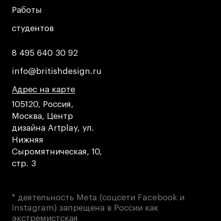
Работы
Работы
студентов
студентов
8 495 640 30 92
8 495 640 30 92
info@britishdesign.ru
info@britishdesign.ru
Адрес на карте
Адрес на карте
Адрес на карте
105120, Россия,
Москва, Центр
дизайна Artplay, ул.
Нижняя
Сыромятническая, 10,
стр. 3
* деятельность Meta (соцсети Facebook и
Instagram) запрещена в России как
экстремистская