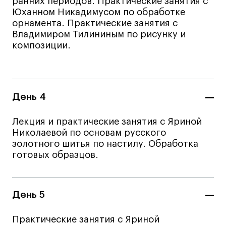
ранних периодов. Практические занятия с
Юханном Никадимусом по обработке
орнамента. Практические занятия с
Карьера
Владимиром Тилининым по рисунку и
композиции.
Ассоциация выпускников
Центр карьеры
Живые проекты
День 4
Конкурсы
Участие в выставках
Лекция и практические занятия с Яриной
Летние стажировки
Николаевой по основам русского
золотного шитья по настилу. Обработка
готовых образцов.
Проекты студентов
Работы студентов
День 5
«Живые» проекты
Участие в выставках
Практические занятия с Яриной