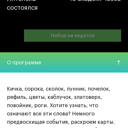
Ювелирный дизайн
состоялся
состоялся
Сценография
Фотография и видео
Промышленный и предметный дизайн
Набор не ведётся
Набор не ведётся
Дизайн и декорирование интерьера
Бизнес и маркетинг
Подготовительные курсы и творческое
О программе
развитие
Среднесрочные
ИЗО и Керамика
Кичка, сорока, сколок, лунник, почелок,
Ландшафтный дизайн
рефиль, цвяты, каблучок, златоверх,
Все программы
повойник, роги. Хотите узнать, что
означают все эти слова? Немного
Онлайн-программы
предвосхищая события, раскроем карты.