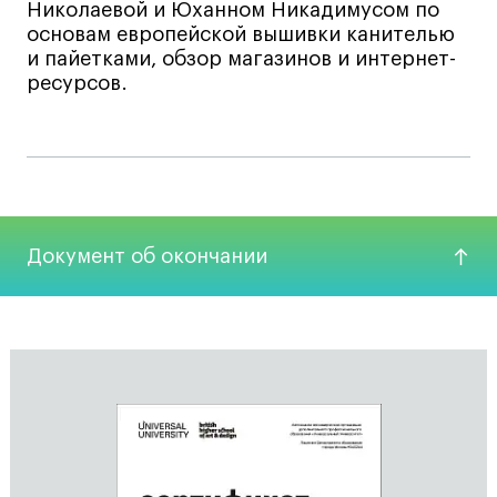
Britanka New Creatives
Николаевой и Юханном Никадимусом по
основам европейской вышивки канителью
Fashion Summer
и пайетками, обзор магазинов и интернет-
Проект с Microsoft
ресурсов.
Подобрать программу
Документ об окончании
Войти в кампус
Получить сертификат
Дни открытых
Дни открытых
8 495 640 30 92
8 495 640 30 92