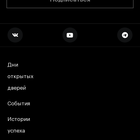
Дни
Дни
открытых
открытых
дверей
дверей
События
События
Истории
Истории
успеха
успеха