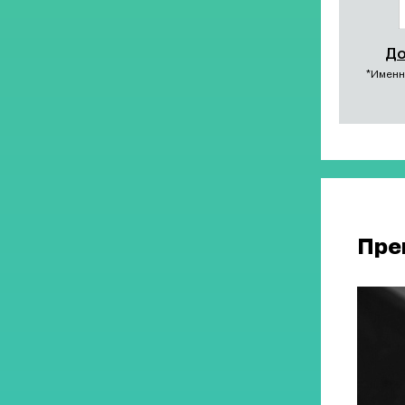
До
*Именн
Пре