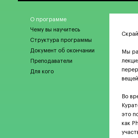
О программе
Чему вы научитесь
Скрай
Структура программы
Документ об окончании
Мы ра
лекци
Преподаватели
перер
Для кого
вещей
Во вр
Курат
это п
как P
участ