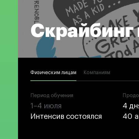
Контакты
Скрайбинг 
Техни
Техни
Физическим лицам
Компаниям
Специа
медиа
Графи
Период обучения
Период обучения
Продо
Продо
Цифро
1–4 июля
1–4 июля
4 дн
4 дн
Техно
одежд
Интенсив состоялся
Интенсив состоялся
40 а
40 а
Комме