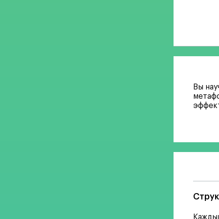
Вы нау
метафо
эффек
Струк
Каждый