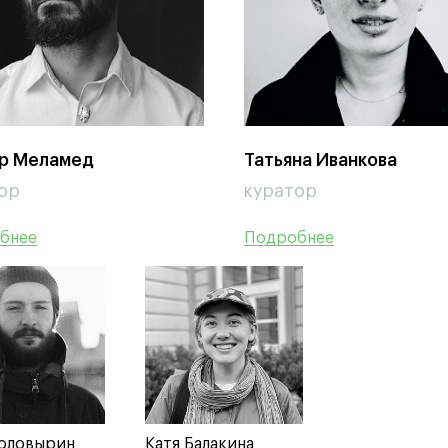
р Меламед
Татьяна Иванкова
ор
куратор
бнее
бнее
бнее
Подробнее
Подробнее
Подробнее
Головырин
Катя Балакина