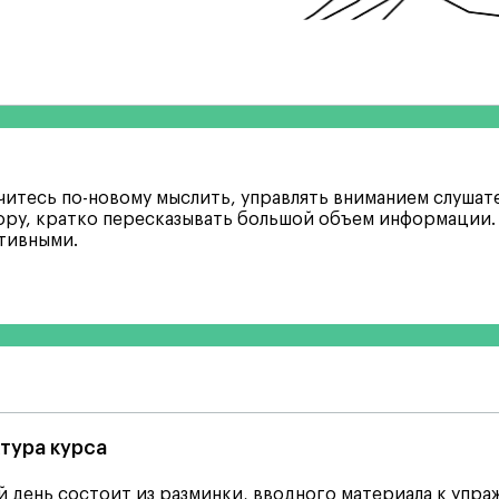
читесь по-новому мыслить, управлять вниманием слуша
ру, кратко пересказывать большой объем информации. 
тивными.
тура курса
 день состоит из разминки, вводного материала к упра