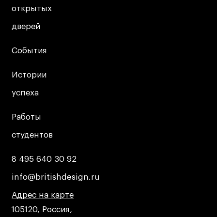
открытых
открытых
Коммерческий фотограф
Все программы
дверей
дверей
События
События
Для школьников
Истории
Истории
Интенсивы
Среднесрочные
успеха
успеха
Долгосрочные
Работы
Работы
Все программы
студентов
студентов
О школе
8 495 640 30 92
8 495 640 30 92
Новости
info@britishdesign.ru
info@britishdesign.ru
События
Адрес на карте
Адрес на карте
Адрес на карте
Блог
105120, Россия,