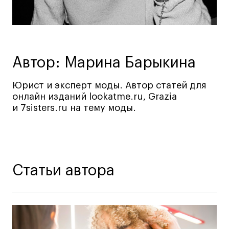
Ювелирный дизайн
Сценография
Фотография и видео
Промышленный и предметный дизайн
Автор: Марина Барыкина
Дизайн и декорирование интерьера
Юрист и эксперт моды. Автор статей для
Бизнес и маркетинг
онлайн изданий lookatme.ru, Grazia
Подготовительные курсы и творческое
и 7sisters.ru на тему моды.
развитие
Среднесрочные
ИЗО и Керамика
Ландшафтный дизайн
Статьи автора
Все программы
Онлайн-программы