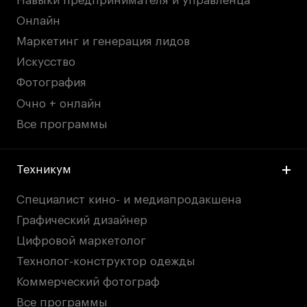
Навыки предпринимателя и управленца
Публичная оферта
Онлайн
Условия возврата
Маркетинг и генерация лидов
Кредит на образование с господдержкой
Искусство
Лицензия на осуществление образовательной
деятельности АНО ВО «Универсальный
Фотография
Университет»
Очно + онлайн
Карта сайта
Все программы
Техникум
© 2026 БВШД
Специалист кино- и медиапродакшена
Графический дизайнер
Цифровой маркетолог
Технолог-конструктор одежды
Коммерческий фотограф
Все программы