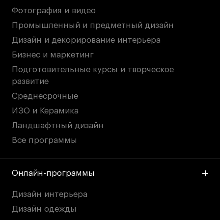
Britanka New Creatives
Фотография и видео
Fashion Summer
Промышленный и предметный дизайн
Проект с Microsoft
Дизайн и декорирование интерьера
Бизнес и маркетинг
Подготовительные курсы и творческое
развитие
Подобрать программу
Среднесрочные
ИЗО и Керамика
Войти в кампус
Ландшафтный дизайн
Все программы
Получить сертификат
Онлайн-программы
Дизайн интерьера
Дизайн одежды
Дни открытых
Дни открытых
8 495 640 30 92
8 495 640 30 92