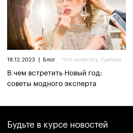
Дизайн интерьера
Дизайн одежды
Стайлинг
Современная живопись
UX/UI-дизайн
Маркетинг
Все программы
18.12.2023
|
Блог
Что почитать
,
Fashion
В чем встретить Новый год:
Интенсивы
советы модного эксперта
Мода
Маркетинг
Контент
Иллюстрация
Будьте в курсе новостей
Диджитал
Интерьер