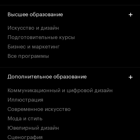
Высшее образование
Карьера
Искусство и дизайн
Ассоциация выпускников
Подготовительные курсы
Центр карьеры
Бизнес и маркетинг
Живые проекты
Все программы
Конкурсы
Участие в выставках
Дополнительное образование
Летние стажировки
Коммуникационный и цифровой дизайн
Проекты студентов
Иллюстрация
Современное искусство
Работы студентов
Мода и стиль
«Живые» проекты
Ювелирный дизайн
Участие в выставках
Сценография