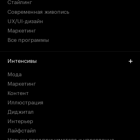
Стайлинг
дверей
дверей
info@britishdesign.ru
info@britishdesign.ru
Современная живопись
Адрес на карте
Адрес на карте
События
События
UX/UI-дизайн
Истории успеха
Истории успеха
Маркетинг
Все программы
Работы студентов
Работы студентов
Интенсивы
Universal University
Universal University
EN
EN
Мода
Маркетинг
Контент
Иллюстрация
Диджитал
Интерьер
Лайфстайл
Политика конфиденциальности