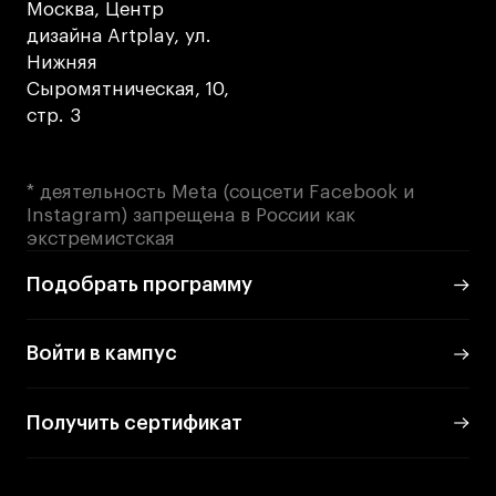
Преподаватели
Москва, Центр
Лицензии и аккредитации
дизайна Artplay, ул.
Нижняя
Для прессы
Сыромятническая, 10,
Ресурсы
стр. 3
Партнеры
Связи с индустрией
* деятельность Meta (соцсети Facebook и
Вакансии
Instagram) запрещена в России как
Контакты
экстремистская
Подобрать программу
Поступающим
Войти в кампус
Условия поступления
Стоимость обучения
Иностранным студентам
Получить сертификат
График учебного года
Вопросы и ответы