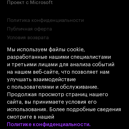
Проект с Microsoft
Политика конфиденциальности
Публичная оферта
Условия возврата
Кредит на образование с господдержкой
Мы используем файлы cookie,
Лицензия на осуществление образовательной
разработанные нашими специалистами
деятельности АНО ВО «Универсальный
и третьими лицами для анализа событий
Университет»
на нашем веб‑сайте, что позволяет нам
Карта сайта
улучшать взаимодействие
с пользователями и обслуживание.
Дизайн
Продолжая просмотр страниц нашего
Разработка
Cetera
сайта, вы принимаете условия его
использования. Более подробные сведения
© 2026 БВШД
смотрите в нашей
Политике конфиденциальности.
Политике конфиденциальности.