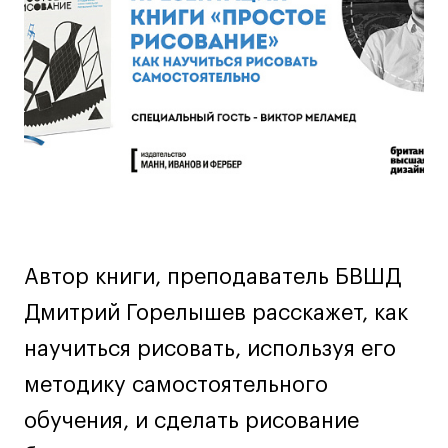
Дизайн интерьера
мероприятии
Дизайн одежды
Стайлинг
Современная живопись
UX/UI-дизайн
Маркетинг
Все программы
Интенсивы
Автор книги, преподаватель БВШД
Мода
Дмитрий Горелышев расскажет, как
Маркетинг
научиться рисовать, используя его
Контент
методику самостоятельного
Иллюстрация
Интерьер
обучения, и сделать рисование
Лайфстайл