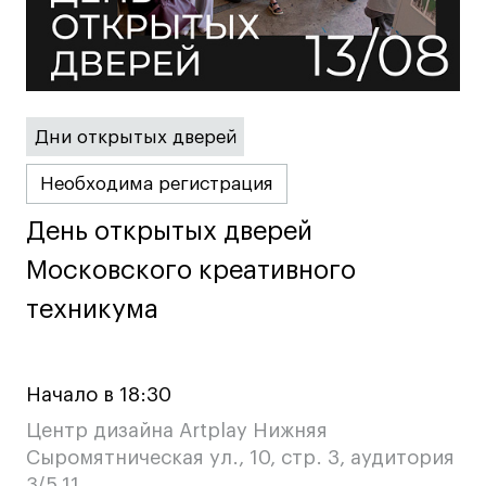
Условия возврата
Кредит на образование с господдержкой
Лицензия на осуществление образовательной
деятельности АНО ВО «Универсальный
Университет»
Дни открытых дверей
Карта сайта
Необходима регистрация
День открытых дверей
День открытых дверей
© 2026 БВШД
Московского креативного
Московского креативного
техникума
техникума
Начало в 18:30
Центр дизайна Artplay Нижняя
Сыромятническая ул., 10, стр. 3, аудитория
3/5.11