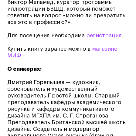
Виктор Меламед, куратор программы
Все программы
иллюстрации БВШД, который поможет
ответить на вопрос «можно ли превратить
все это в профессию?».
Для школьников
Для посещения необходима
регистрация
.
Интенсивы
Среднесрочные
Купить книгу заранее можно в
магазине
МИФ
.
Долгосрочные
Все программы
О спикерах:
Дмитрий Горелышев — художник,
О школе
сооснователь и художественный
руководитель Простой школы. Старший
Новости
преподаватель кафедры академического
рисунка и кафедры коммуникативного
События
дизайна МГХПА им. С. Г. Строганова.
Блог
Преподаватель Британской высшей школы
Преподаватели
дизайна. Создатель и модератор
виртуального Музея рисунка (drawing-