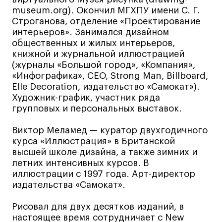
Лицензии и аккредитации
museum.org). Окончил МГХПУ имени С. Г.
Для прессы
Строганова, отделение «Проектирование
Ресурсы
интерьеров». Занимался дизайном
общественных и жилых интерьеров,
Партнеры
книжной и журнальной иллюстрацией
Связи с индустрией
(журналы «Большой город», «Компания»,
Вакансии
«Инфографика», СЕО, Strong Man, Billboard,
Elle Decoration, издательство «Самокат»).
Контакты
Художник-график, участник ряда
групповых и персональных выставок.
Поступающим
Виктор Меламед — куратор двухгодичного
курса «Иллюстрация» в Британской
Условия поступления
высшей школе дизайна, а также зимних и
Стоимость обучения
летних интенсивных курсов. В
иллюстрации с 1997 года. Арт-директор
Иностранным студентам
издательства «Самокат».
График учебного года
Вопросы и ответы
Рисовал для двух десятков изданий, в
настоящее время сотрудничает с New