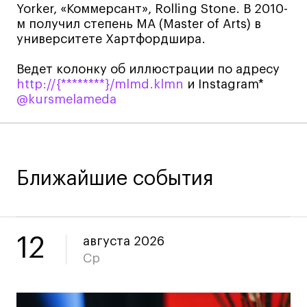
Yorker, «Коммерсант», Rolling Stone. В 2010-
Карьера
м получил степень MA (Master of Arts) в
университете Хартфордшира.
Ассоциация выпускников
Ведет колонку об иллюстрации по адресу
Центр карьеры
http://{********}/mlmd.klmn
и Instagram*
Живые проекты
@kursmelameda
Конкурсы
Участие в выставках
Летние стажировки
Ближайшие события
Проекты студентов
Работы студентов
12
августа 2026
«Живые» проекты
Ср
Участие в выставках
Britanka New Creatives