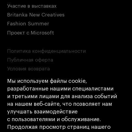
Участие в выставках
Britanka New Creatives
Fashion Summer
Проект с Microsoft
Политика конфиденциальности
Публичная оферта
Условия возврата
Кредит на образование с господдержкой
Мы используем файлы cookie,
Лицензия на осуществление образовательной
разработанные нашими специалистами
деятельности АНО ВО «Универсальный
и третьими лицами для анализа событий
Университет»
на нашем веб‑сайте, что позволяет нам
Карта сайта
улучшать взаимодействие
с пользователями и обслуживание.
Дизайн
Продолжая просмотр страниц нашего