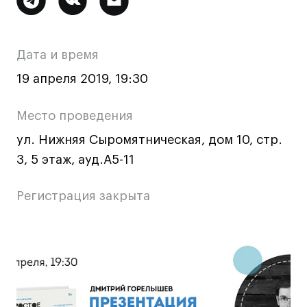
Ювелирный дизайн
информация
Сценография
о
Фотография и видео
Дата и время
мероприятии
Промышленный и предметный дизайн
19 апреля 2019, 19:30
Дизайн и декорирование интерьера
Бизнес и маркетинг
Место проведения
Подготовительные курсы и творческое
ул. Нижняя Сыромятническая, дом 10, стр.
развитие
3, 5 этаж, ауд.А5-11
Среднесрочные
ИЗО и Керамика
Регистрация закрыта
Ландшафтный дизайн
Все программы
Основная
информация
Онлайн-программы
о