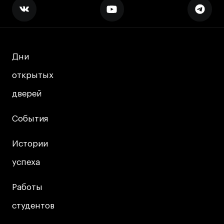
Дни
Дни
открытых
открытых
дверей
дверей
События
События
Истории
Истории
успеха
успеха
Работы
Работы
студентов
студентов