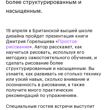
более структурированным и
Навыки предпринимателя и управленца
насыщенным.
Онлайн
Маркетинг и генерация лидов
Искусство
19 апреля в Британской высшей школе
дизайна пройдет презентация книги
Фотография
Дмитрия Горелышева «
Простое
Очно + онлайн
рисование
». Автор расскажет, как
Все программы
научиться рисовать, используя его
методику самостоятельного обучения, и
сделать рисование более
Техникум
структурированным и насыщенным. Вы
узнаете, как развивать не столько технику
Специалист кино- и медиапродакшена
или узкий навык, сколько внимание и
осознанность в рисовании, а также
Графический дизайнер
получите много практических
Цифровой маркетолог
рекомендаций по упражнениям.
Технолог-конструктор одежды
Специальным гостем встречи выступит
Коммерческий фотограф