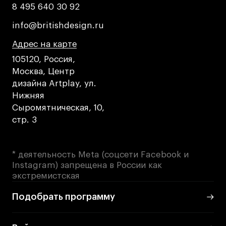
8 495 640 30 92
8 495 640 30 92
info@britishdesign.ru
info@britishdesign.ru
Адрес на карте
Адрес на карте
Адрес на карте
105120, Россия,
Москва, Центр
дизайна Artplay, ул.
Нижняя
Сыромятническая, 10,
стр. 3
* деятельность Meta (соцсети Facebook и
Instagram) запрещена в России как
экстремистская
Подобрать программу