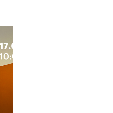
программы
и управленца
Онлайн
Маркетинг и
генерация лидов
Искусство
Фотография
Очно + онлайн
Дни открытых дверей