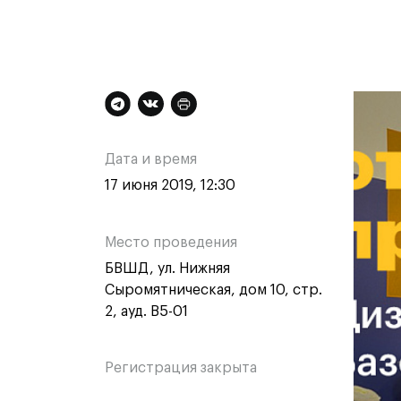
Контакты
Дополнительная
Ос
информация
ин
Дата и время
о
о
17 июня 2019, 12:30
Техни
Техни
мероприятии
ме
Специа
Место проведения
медиа
БВШД, ул. Нижняя
Графи
Сыромятническая, дом 10, стр.
Цифро
2, ауд. B5-01
Техно
одежд
Комме
Регистрация закрыта