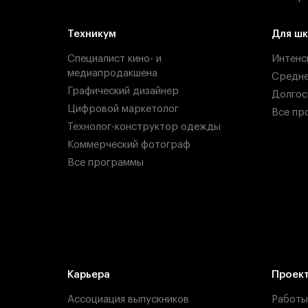
Техникум
Для шк
Специалист кино- и
Интенс
медиапродакшена
Средн
Графический дизайнер
Долгос
Цифровой маркетолог
Все пр
Технолог-конструктор одежды
Коммерческий фотограф
Все программы
Карьера
Проек
Ассоциация выпускников
Работы