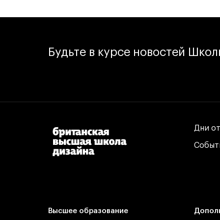
Будьте в курсе новостей Шко
Дни о
Дни о
Событ
Событ
Высшее образование
Допол