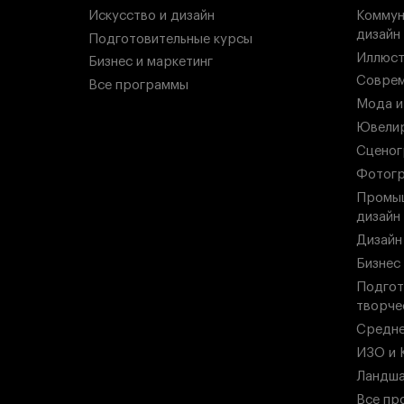
Искусство и дизайн
Коммун
дизайн
Подготовительные курсы
Иллюст
Бизнес и маркетинг
Соврем
Все программы
Мода и
Ювелир
Сценог
Фотогр
Промыш
дизайн
Дизайн
Бизнес
Подгот
творче
Средн
ИЗО и 
Ландша
Все пр