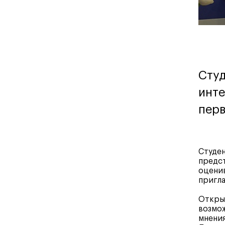
Студ
инте
перв
Студен
предст
оцени
пригл
Откры
возмож
мнения