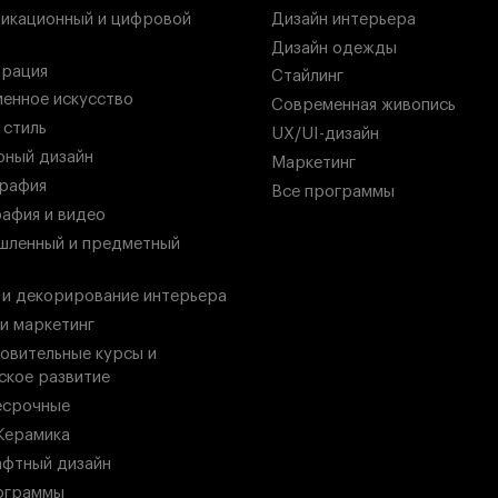
икационный и цифровой
Дизайн интерьера
Дизайн одежды
рация
Стайлинг
енное искусство
Современная живопись
 стиль
UX/UI-дизайн
ный дизайн
Маркетинг
рафия
Все программы
афия и видео
ленный и предметный
 и декорирование интерьера
 и маркетинг
овительные курсы и
ское развитие
есрочные
Керамика
фтный дизайн
ограммы