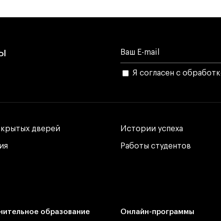
лы
Я согласен с обработ
ткрытых дверей
ткрытых дверей
Истории успеха
Истории успеха
ия
ия
Работы студентов
Работы студентов
нительное образование
Онлайн-программы