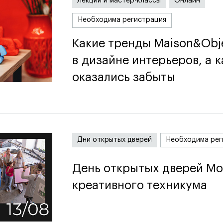
Лекции и мастер-классы
Онлайн
Необходима регистрация
Какие тренды Maison&Obj
Какие тренды Maison&Obj
в дизайне интерьеров, а к
в дизайне интерьеров, а к
оказались забыты
оказались забыты
Дни открытых дверей
Необходима рег
День открытых дверей Мо
День открытых дверей Мо
креативного техникума
креативного техникума