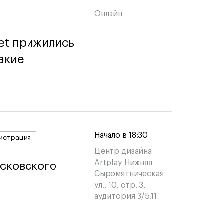
Онлайн
et прижились
et прижились
акие
акие
Начало в 18:30
истрация
Центр дизайна
Artplay Нижняя
сковского
сковского
Сыромятническая
ул., 10, стр. 3,
аудитория 3/5.11