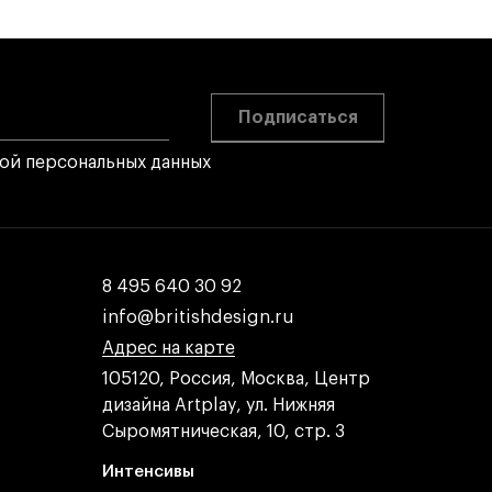
Подписаться
кой персональных данных
8 495 640 30 92
8 495 640 30 92
info@britishdesign.ru
info@britishdesign.ru
Адрес на карте
Адрес на карте
Адрес на карте
105120, Россия, Москва, Центр
дизайна Artplay, ул. Нижняя
Сыромятническая, 10, стр. 3
Интенсивы