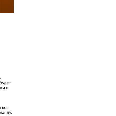
Карта профессий
»
будет
ки и
ться
манду.