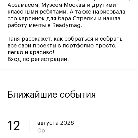
Арзамасом, Музеем Москвы и другими
Все программы
классными ребятами. А также нарисовала
сто картинок для бара Стрелки и нашла
работу мечты в Readymag.
Для школьников
Таня расскажет, как собраться и собрать
Интенсивы
все свои проекты в портфолио просто,
Среднесрочные
легко и красиво!
Долгосрочные
Вход по регистрации.
Все программы
О школе
Ближайшие события
Новости
События
Блог
12
августа 2026
Преподаватели
Ср