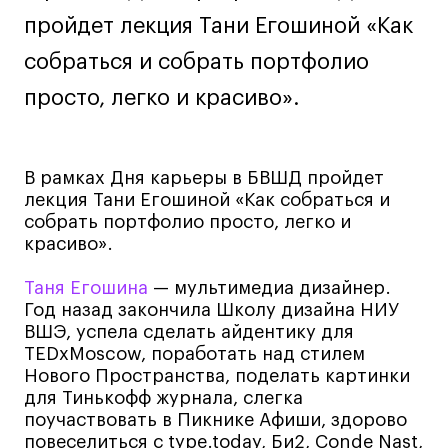
пройдет лекция Тани Егошиной «Как
Навыки предпринимателя и управленца
Онлайн
собраться и собрать портфолио
Маркетинг и генерация лидов
просто, легко и красиво».
Искусство
Фотография
Очно + онлайн
В рамках Дня карьеры в БВШД пройдет
лекция Тани Егошиной «Как собраться и
Все программы
собрать портфолио просто, легко и
красиво».
Техникум
Таня Егошина
— мультимедиа дизайнер.
Год назад закончила Школу дизайна НИУ
Специалист кино- и медиапродакшена
ВШЭ, успела сделать айдентику для
Графический дизайнер
TEDxMoscow, поработать над стилем
Нового Пространства, поделать картинки
Цифровой маркетолог
для Тинькофф журнала, слегка
Технолог-конструктор одежды
поучаствовать в Пикнике Афиши, здорово
Коммерческий фотограф
повеселиться с type.today, Би2, Conde Nast,