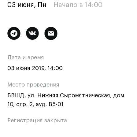
03 июня, Пн
Начало в 14:00
Ювелирный дизайн
Сценография
Фотография и видео
Дополнительная
Промышленный и предметный дизайн
Дизайн и декорирование интерьера
информация
Бизнес и маркетинг
о
Дата и время
Подготовительные курсы и творческое
мероприятии
развитие
03 июня 2019, 14:00
Среднесрочные
Место проведения
ИЗО и Керамика
БВШД, ул. Нижняя Сыромятническая, дом
Ландшафтный дизайн
10, стр. 2, ауд. B5-01
Все программы
Регистрация закрыта
Онлайн-программы