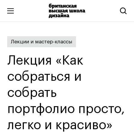
Высшее образование
Лекции и мастер-классы
Искусство и дизайн
Подготовительные курсы
Лекция «Как
Бизнес и маркетинг
Все программы
собраться и
собрать
Дополнительное образование
Коммуникационный и цифровой дизайн
портфолио просто,
Иллюстрация
легко и красиво»
Современное искусство
Мода и стиль