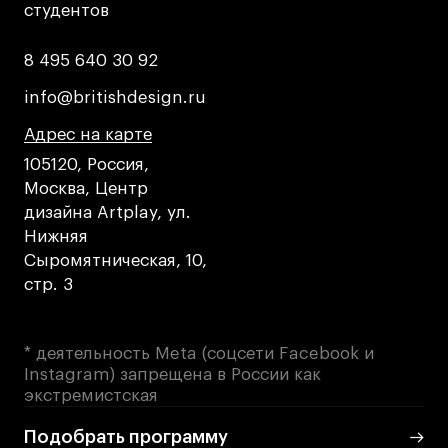
студентов
студентов
8 495 640 30 92
8 495 640 30 92
info@britishdesign.ru
info@britishdesign.ru
Адрес на карте
Адрес на карте
Адрес на карте
105120, Россия,
Москва, Центр
дизайна Artplay, ул.
Нижняя
Сыромятническая, 10,
стр. 3
* деятельность Meta (соцсети Facebook и
Instagram) запрещена в России как
экстремистская
Подобрать программу