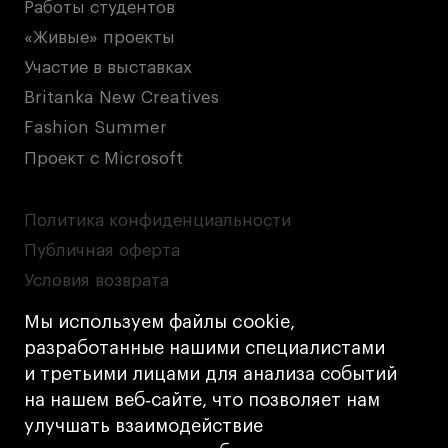
Работы студентов
«Живые» проекты
Участие в выставках
Britanka New Creatives
Fashion Summer
Проект с Microsoft
Политика конфиденциальности
Публичная оферта
Условия возврата
Кредит на образование с господдержкой
Мы используем файлы cookie,
Лицензия на осуществление образовательной
разработанные нашими специалистами
деятельности АНО ВО «Универсальный
и третьими лицами для анализа событий
Университет»
на нашем веб‑сайте, что позволяет нам
Карта сайта
улучшать взаимодействие