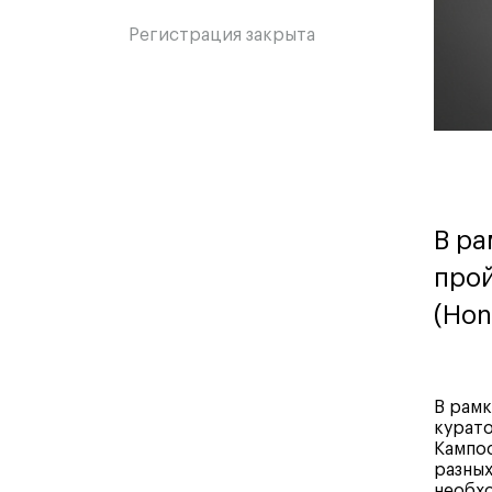
Регистрация закрыта
В ра
прой
(Hon
В рамк
курат
Кампос
разных
необхо