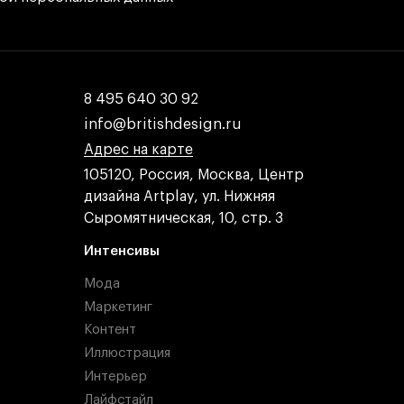
8 495 640 30 92
8 495 640 30 92
info@britishdesign.ru
info@britishdesign.ru
Адрес на карте
Адрес на карте
Адрес на карте
105120, Россия, Москва, Центр
дизайна Artplay, ул. Нижняя
Сыромятническая, 10, стр. 3
Интенсивы
Мода
Маркетинг
Контент
Иллюстрация
Интерьер
Лайфстайл