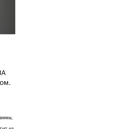
Карта профессий
BA
ом.
раммы,
тит на