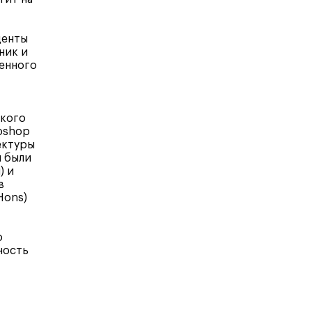
денты
ник и
венного
ского
toshop
ектуры
ы были
) и
в
Hons)
о
ность