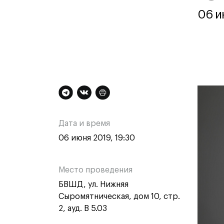
Контакты
06 и
Дополнительная
Ос
Техни
Техни
информация
ин
Дата и время
Специа
о
о
06 июня 2019, 19:30
медиа
Графи
мероприятии
ме
Цифро
Место проведения
Техно
БВШД, ул. Нижняя
одежд
Комме
Сыромятническая, дом 10, стр.
2, ауд. B 5.03