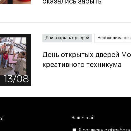
оказались забыты
оказались забыты
Дни открытых дверей
Необходима рег
День открытых дверей Мо
День открытых дверей Мо
креативного техникума
креативного техникума
лы
Я согласен с обработ