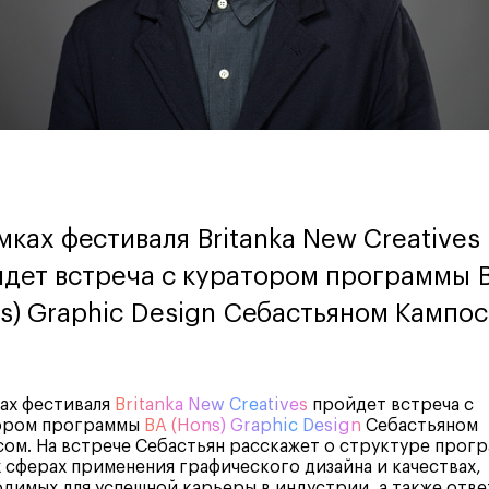
мках фестиваля Britanka New Creatives
дет встреча с куратором программы 
s) Graphic Design Себастьяном Кампос
ах фестиваля
Britanka New Creatives
пройдет встреча с
ором программы
BA (Hons) Graphic Design
Себастьяном
ом. На встрече Себастьян расскажет о структуре прог
 сферах применения графического дизайна и качествах,
димых для успешной карьеры в индустрии, а также отве