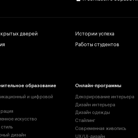
ткрытых дверей
ткрытых дверей
Истории успеха
Истории успеха
ия
ия
Работы студентов
Работы студентов
нительное образование
Онлайн-программы
икационный и цифровой
Декорирование интерьера
Дизайн интерьера
рация
Дизайн одежды
енное искусство
Стайлинг
 стиль
Современная живопись
ный дизайн
UX/UI-дизайн