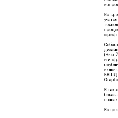
вопрос
Во вре
учатся
технол
процес
шрифт
Себаст
дизайн
(Нью-Й
и инфр
опубли
включе
БВШД с
Graphi
В тако
бакала
познак
Встреч