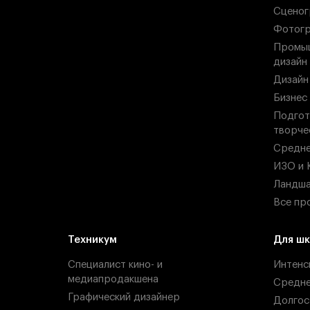
Сценог
Фотогр
Промыш
дизайн
Дизайн
Бизнес
Подгот
творче
Средн
ИЗО и 
Ландша
Все пр
Техникум
Для шк
Специалист кино- и
Интенс
медиапродакшена
Средн
Графический дизайнер
Долгос