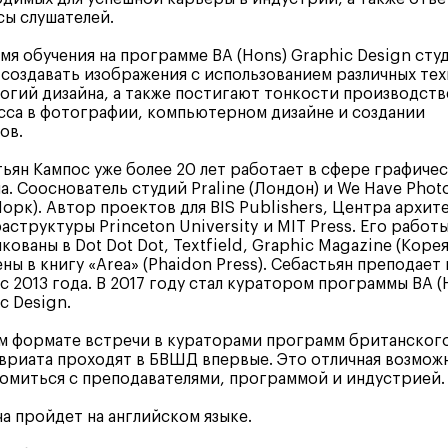
ы слушателей.
мя обучения на программе BA (Hons) Graphic Design сту
 создавать изображения с использованием различных тех
огий дизайна, а также постигают тонкости производст
са в фотографии, компьютерном дизайне и создании
ов.
ьян Кампос уже более 20 лет работает в сфере графиче
а. Сооснователь студий Praline (Лондон) и We Have Pho
орк). Автор проектов для BIS Publishers, Центра архит
аструктуры Princeton University и MIT Press. Его работ
кованы в Dot Dot Dot, Textfield, Graphic Magazine (Корея
ны в книгу «Area» (Phaidon Press). Себастьян преподает 
 2013 года. В 2017 году стал куратором программы BA (
c Design.
м формате встречи в кураторами программ британског
вриата проходят в БВШД впервые. Это отличная возмож
омиться с преподавателями, программой и индустрией.
а пройдет на английском языке.