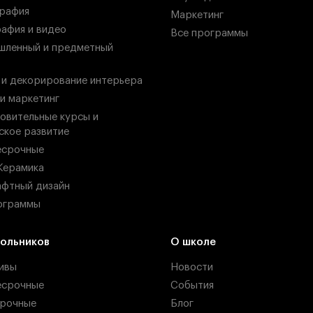
рафия
Маркетинг
афия и видео
Все программы
ленный и предметный
 и декорирование интерьера
 и маркетинг
овительные курсы и
ское развитие
есрочные
Керамика
фтный дизайн
ограммы
ольников
О школе
ивы
Новости
есрочные
События
рочные
Блог