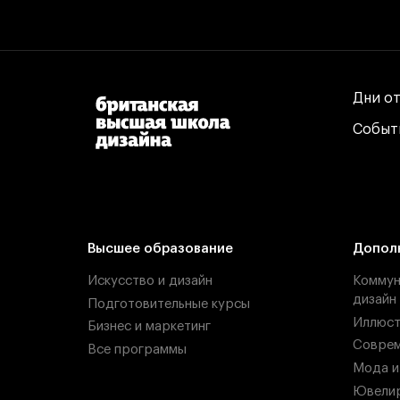
Дни о
Дни о
Событ
Событ
Высшее образование
Допол
Искусство и дизайн
Коммун
дизайн
Подготовительные курсы
Иллюст
Бизнес и маркетинг
Соврем
Все программы
Мода и
Ювелир