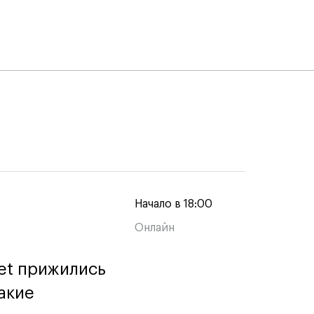
Начало в 18:00
Онлайн
et прижились
et прижились
акие
акие