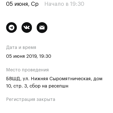
05 июня, Ср
Начало в 19:30
Ювелирный дизайн
Сценография
Фотография и видео
Дополнительная
Промышленный и предметный дизайн
Дизайн и декорирование интерьера
информация
Бизнес и маркетинг
о
Дата и время
Подготовительные курсы и творческое
мероприятии
развитие
05 июня 2019, 19:30
Среднесрочные
Место проведения
ИЗО и Керамика
БВШД, ул. Нижняя Сыромятническая, дом
Ландшафтный дизайн
10, стр. 3, сбор на ресепшн
Все программы
Регистрация закрыта
Онлайн-программы