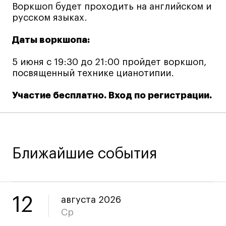
Воркшоп будет проходить на английском и
Коммерческий фотограф
русском языках.
Все программы
Даты воркшопа:
Для школьников
5 июня с 19:30 до 21:00 пройдет воркшоп,
посвященный технике цианотипии.
Интенсивы
Участие бесплатно. Вход по регистрации.
Среднесрочные
Долгосрочные
Все программы
Ближайшие события
О школе
Новости
События
12
августа 2026
Блог
Ср