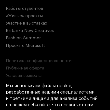
Работы студентов
«Живые» проекты
Участие в выставках
Britanka New Creatives
Fashion Summer
Проект с Microsoft
Политика конфиденциальности
Публичная оферта
Условия возврата
Кредит на образование с господдержкой
Мы используем файлы cookie,
Лицензия на осуществление образовательной
разработанные нашими специалистами
деятельности АНО ВО «Универсальный
и третьими лицами для анализа событий
Университет»
на нашем веб‑сайте, что позволяет нам
Карта сайта