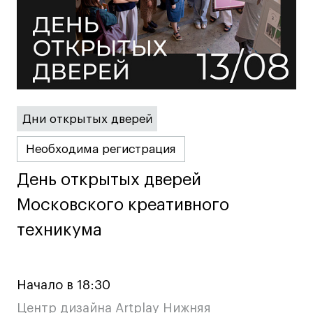
Britanka New Creatives
Fashion Summer
Проект с Microsoft
Дни открытых дверей
Подобрать программу
Необходима регистрация
Войти в кампус
День открытых дверей
День открытых дверей
Московского креативного
Московского креативного
Получить сертификат
техникума
техникума
Начало в 18:30
Центр дизайна Artplay Нижняя
Дни открытых
Дни открытых
8 495 640 30 92
8 495 640 30 92