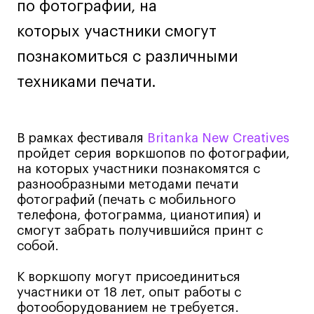
по фотографии, на
Лайфстайл
которых участники смогут
Навыки предпринимателя и управленца
познакомиться с различными
Онлайн
техниками печати.
Маркетинг и генерация лидов
Искусство
Фотография
В рамках фестиваля
Britanka New Creatives
Очно + онлайн
пройдет серия воркшопов по фотографии,
Все программы
на которых участники познакомятся с
разнообразными методами печати
фотографий (печать с мобильного
Техникум
телефона, фотограмма, цианотипия) и
смогут забрать получившийся принт с
Специалист кино- и медиапродакшена
собой.
Графический дизайнер
К воркшопу могут присоединиться
Цифровой маркетолог
участники от 18 лет, опыт работы с
Технолог-конструктор одежды
фотооборудованием не требуется.