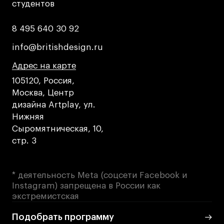
студентов
студентов
8 495 640 30 92
8 495 640 30 92
info@britishdesign.ru
info@britishdesign.ru
Адрес на карте
Адрес на карте
Адрес на карте
105120, Россия,
Москва, Центр
дизайна Artplay, ул.
Нижняя
Сыромятническая, 10,
стр. 3
* деятельность Meta (соцсети Facebook и
Instagram) запрещена в России как
экстремистская
Подобрать программу