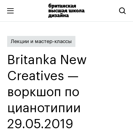
Высшее образование
Лекции и мастер-классы
Искусство и дизайн
Подготовительные курсы
Britanka New
Бизнес и маркетинг
Все программы
Creatives —
воркшоп по
Дополнительное образование
Коммуникационный и цифровой дизайн
цианотипии
Иллюстрация
29.05.2019
Современное искусство
Мода и стиль