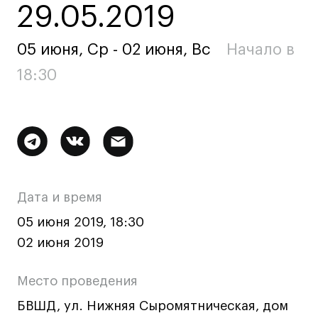
29.05.2019
Ювелирный дизайн
Сценография
05 июня, Ср - 02 июня, Вс
Начало в
Фотография и видео
18:30
Промышленный и предметный дизайн
Дизайн и декорирование интерьера
Бизнес и маркетинг
Дополнительная
Подготовительные курсы и творческое
развитие
информация
Среднесрочные
о
Дата и время
ИЗО и Керамика
мероприятии
Ландшафтный дизайн
05 июня 2019, 18:30
02 июня 2019
Все программы
Место проведения
Онлайн-программы
БВШД, ул. Нижняя Сыромятническая, дом