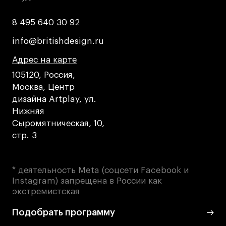
8 495 640 30 92
8 495 640 30 92
info@britishdesign.ru
info@britishdesign.ru
Адрес на карте
Адрес на карте
Адрес на карте
105120, Россия,
Москва, Центр
дизайна Artplay, ул.
Нижняя
Сыромятническая, 10,
стр. 3
* деятельность Meta (соцсети Facebook и
Instagram) запрещена в России как
экстремистская
Подобрать программу