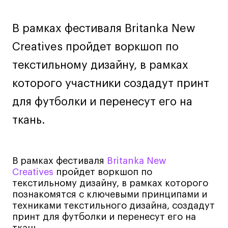
Лайфстайл
В рамках фестиваля Britanka New
Навыки предпринимателя и управленца
Онлайн
Creatives пройдет воркшоп по
Маркетинг и генерация лидов
текстильному дизайну, в рамках
Искусство
которого участники создадут принт
Фотография
для футболки и перенесут его на
Очно + онлайн
ткань.
Все программы
Техникум
В рамках фестиваля
Britanka New
Creatives
пройдет воркшоп по
Специалист кино- и медиапродакшена
текстильному дизайну, в рамках которого
Графический дизайнер
познакомятся с ключевыми принципами и
техниками текстильного дизайна, создадут
Цифровой маркетолог
принт для футболки и перенесут его на
Технолог-конструктор одежды
ткань.