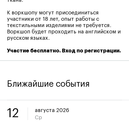
Коммерческий фотограф
К воркшопу могут присоединиться
Все программы
участники от 18 лет, опыт работы с
текстильными изделиями не требуется.
Воркшоп будет проходить на английском и
Для школьников
русском языках.
Интенсивы
Участие бесплатно. Вход по регистрации.
Среднесрочные
Долгосрочные
Все программы
Ближайшие события
О школе
Новости
12
августа 2026
События
Ср
Блог