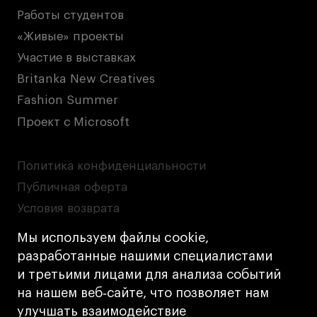
Работы студентов
«Живые» проекты
Участие в выставках
Britanka New Creatives
Fashion Summer
Проект с Microsoft
Политика конфиденциальности
Публичная оферта
Условия возврата
Кредит на образование с господдержкой
Мы используем файлы cookie,
Лицензия на осуществление образовательной
разработанные нашими специалистами
деятельности АНО ВО «Универсальный
и третьими лицами для анализа событий
Университет»
на нашем веб‑сайте, что позволяет нам
Карта сайта
улучшать взаимодействие