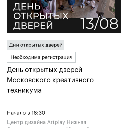
Britanka New Creatives
Fashion Summer
Проект с Microsoft
Дни открытых дверей
Подобрать программу
Необходима регистрация
День открытых дверей
День открытых дверей
Войти в кампус
Московского креативного
Московского креативного
Получить сертификат
техникума
техникума
Начало в 18:30
Центр дизайна Artplay Нижняя
Дни открытых
Дни открытых
8 495 640 30 92
8 495 640 30 92