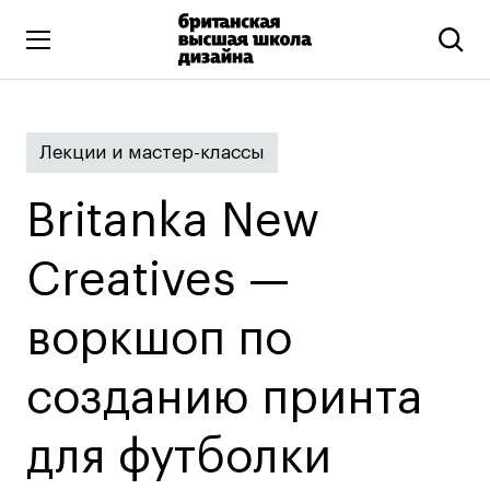
Высшее образование
Лекции и мастер-классы
Искусство и дизайн
Подготовительные курсы
Britanka New
Бизнес и маркетинг
Все программы
Creatives —
воркшоп по
Дополнительное образование
Коммуникационный и цифровой дизайн
созданию принта
Иллюстрация
для футболки
Современное искусство
Мода и стиль