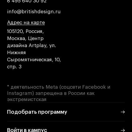
8 495 640 30 92
8 495 640 30 92
Условия возврата
Кредит на образование с господдержкой
info@britishdesign.ru
info@britishdesign.ru
Лицензия на осуществление образовательной
Адрес на карте
Адрес на карте
Адрес на карте
деятельности АНО ВО «Универсальный
Университет»
105120, Россия,
Москва, Центр
Карта сайта
дизайна Artplay, ул.
Нижняя
Сыромятническая, 10,
© 2026 БВШД
стр. 3
* деятельность Meta (соцсети Facebook и
Instagram) запрещена в России как
экстремистская
Подобрать программу
Войти в кампус