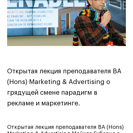
Дизайн интерьера
Дизайн одежды
Стайлинг
Современная живопись
UX/UI-дизайн
Маркетинг
Все программы
Открытая лекция преподавателя BA
Интенсивы
(Hons) Marketing & Advertising о
Мода
грядущей смене парадигм в
Маркетинг
рекламе и маркетинге.
Контент
Иллюстрация
Интерьер
Открытая лекция преподавателя BA (Hons)
Лайфстайл