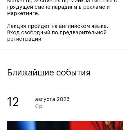
Marketing & Advertising Майкла Гибсона о
грядущей смене парадигм в рекламе и
Навыки предпринимателя и управленца
маркетинге.
Онлайн
Маркетинг и генерация лидов
Лекция пройдет на английском языке.
Вход свободный по предварительной
Искусство
регистрации.
Фотография
Очно + онлайн
Все программы
Ближайшие события
Техникум
Специалист кино- и медиапродакшена
12
августа 2026
Графический дизайнер
Ср
Цифровой маркетолог
Технолог-конструктор одежды
Коммерческий фотограф