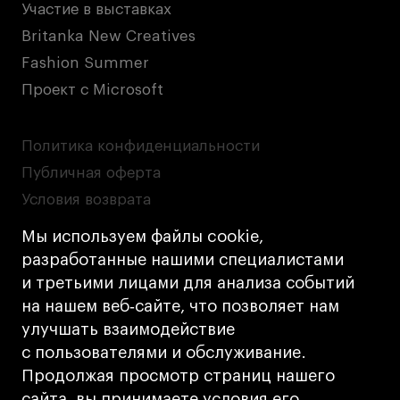
Участие в выставках
Britanka New Creatives
Fashion Summer
Проект с Microsoft
Политика конфиденциальности
Публичная оферта
Условия возврата
Кредит на образование с господдержкой
Мы используем файлы cookie,
Лицензия на осуществление образовательной
разработанные нашими специалистами
деятельности АНО ВО «Универсальный
и третьими лицами для анализа событий
Университет»
на нашем веб‑сайте, что позволяет нам
Карта сайта
улучшать взаимодействие
с пользователями и обслуживание.
Дизайн
Продолжая просмотр страниц нашего
Разработка
Cetera
сайта, вы принимаете условия его