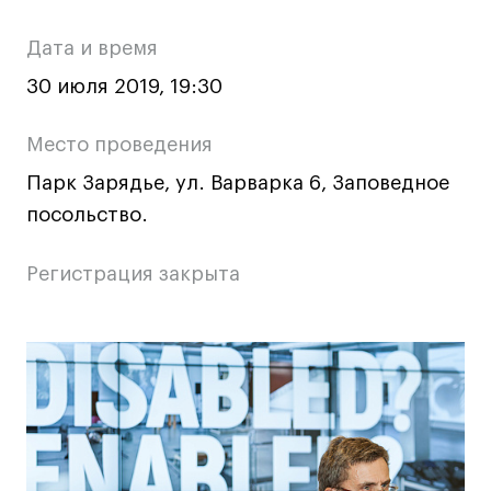
Ювелирный дизайн
о
Дата и время
Сценография
мероприятии
Фотография и видео
30 июля 2019, 19:30
Промышленный и предметный дизайн
Место проведения
Дизайн и декорирование интерьера
Парк Зарядье, ул. Варварка 6, Заповедное
Бизнес и маркетинг
посольство.
Подготовительные курсы и творческое
развитие
Регистрация закрыта
Среднесрочные
ИЗО и Керамика
Ландшафтный дизайн
Основная
Все программы
информация
о
Онлайн-программы
мероприятии