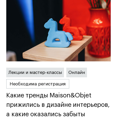
Все программы
Для школьников
Интенсивы
Среднесрочные
Долгосрочные
Все программы
Лекции и мастер-классы
Онлайн
О школе
Необходима регистрация
Новости
События
Какие тренды Maison&Objet
Какие тренды Maison&Objet
Блог
прижились в дизайне интерьеров,
прижились в дизайне интерьеров,
Преподаватели
а какие оказались забыты
а какие оказались забыты