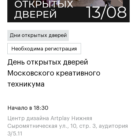
Карьера
Ассоциация выпускников
Центр карьеры
Дни открытых дверей
Живые проекты
Необходима регистрация
Конкурсы
Участие в выставках
День открытых дверей
День открытых дверей
Летние стажировки
Московского креативного
Московского креативного
техникума
техникума
Проекты студентов
Работы студентов
Начало в 18:30
«Живые» проекты
Центр дизайна Artplay Нижняя
Участие в выставках
Сыромятническая ул., 10, стр. 3, аудитория
Britanka New Creatives
3/5.11