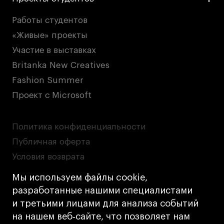
Работы студентов
«Живые» проекты
Участие в выставках
Britanka New Creatives
Fashion Summer
Проект с Microsoft
Политика конфиденциальности
Публичная оферта
Условия возврата
Кредит на образование с господдержкой
Мы используем файлы cookie,
Лицензия на осуществление образовательной
разработанные нашими специалистами
деятельности АНО ВО «Универсальный
и третьими лицами для анализа событий
Университет»
на нашем веб‑сайте, что позволяет нам
Карта сайта