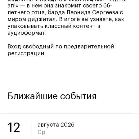
ап!» — в нем она знакомит своего 66-
Коммерческий фотограф
летнего отца, барда Леонида Сергеева с
Все программы
миром диджитал. В итоге вы узнаете, как
упаковывать классный контент в
аудиоформат.
Для школьников
Вход свободный по предварительной
Интенсивы
регистрации.
Среднесрочные
Долгосрочные
Все программы
Ближайшие события
О школе
Новости
События
12
августа 2026
Блог
Ср