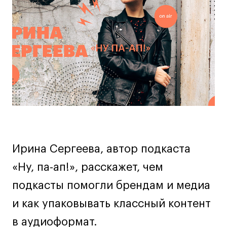
о
Дизайн интерьера
Дизайн одежды
мероприятии
Стайлинг
Современная живопись
UX/UI-дизайн
Маркетинг
Все программы
Интенсивы
Ирина Сергеева, автор подкаста
Мода
Маркетинг
«Ну, па-ап!», расскажет, чем
Контент
подкасты помогли брендам и медиа
Иллюстрация
и как упаковывать классный контент
Диджитал
в аудиоформат.
Интерьер