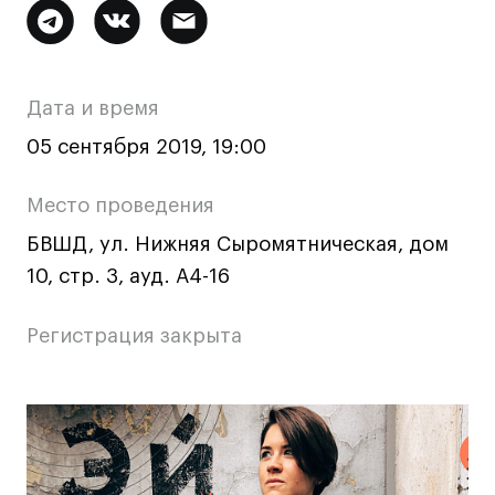
Дополнительная
Ювелирный дизайн
информация
Сценография
Фотография и видео
о
Дата и время
Промышленный и предметный дизайн
мероприятии
05 сентября 2019, 19:00
Дизайн и декорирование интерьера
Бизнес и маркетинг
Место проведения
Подготовительные курсы и творческое
БВШД, ул. Нижняя Сыромятническая, дом
развитие
10, стр. 3, ауд. А4-16
Среднесрочные
ИЗО и Керамика
Регистрация закрыта
Ландшафтный дизайн
Все программы
Основная
Онлайн-программы
информация