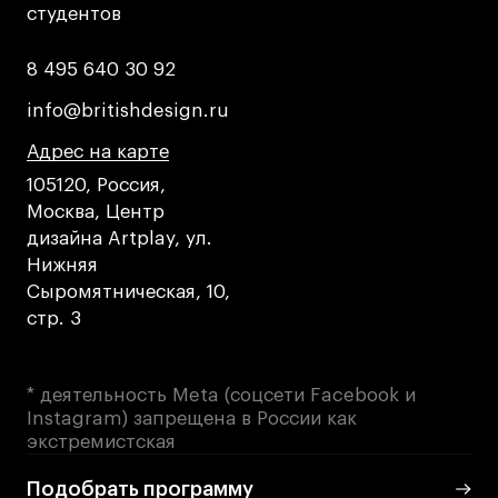
студентов
студентов
8 495 640 30 92
8 495 640 30 92
info@britishdesign.ru
info@britishdesign.ru
Адрес на карте
Адрес на карте
Адрес на карте
105120, Россия,
Москва, Центр
дизайна Artplay, ул.
Нижняя
Сыромятническая, 10,
стр. 3
* деятельность Meta (соцсети Facebook и
Instagram) запрещена в России как
экстремистская
Подобрать программу