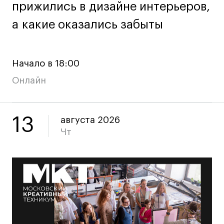
прижились в дизайне интерьеров,
прижились в дизайне интерьеров,
а какие оказались забыты
а какие оказались забыты
Карьера
Ассоциация выпускников
Начало в 18:00
Центр карьеры
Онлайн
Живые проекты
Конкурсы
Участие в выставках
13
августа 2026
Летние стажировки
Чт
Проекты студентов
Работы студентов
«Живые» проекты
Участие в выставках