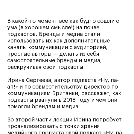
Лайфстайл
Навыки предпринимателя и управленца
В какой-то момент все как будто сошли с
Онлайн
ума (в хорошем смысле!) на почве
подкастов. Бренды и медиа стали
Маркетинг и генерация лидов
использовать их как дополнительные
Искусство
каналы коммуникации с аудиторией,
Фотография
простые авторы — делать из себя
самостоятельные бренды и медиа,
Очно + онлайн
раскручивая свои подкасты.
Все программы
Ирина Сергеева, автор подкаста «Ну, па-
ап!» и по совместительству директор по
Техникум
коммуникациям Британки, расскажет, как
подкасты рванули в 2018 году и чем они
Специалист кино- и медиапродакшена
помогли брендам и медиа.
Графический дизайнер
Во второй части лекции Ирина попробует
Цифровой маркетолог
проанализировать с точки зрения
Технолог-конструктор одежды
медийного продукта свой подкаст «Ну, па-