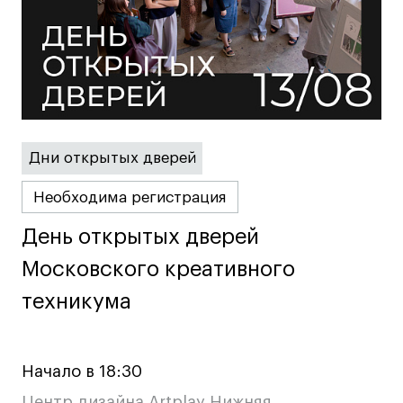
Britanka New Creatives
Fashion Summer
Проект с Microsoft
Дни открытых дверей
Подобрать программу
Необходима регистрация
Войти в кампус
День открытых дверей
День открытых дверей
Московского креативного
Московского креативного
Получить сертификат
техникума
техникума
Начало в 18:30
Дни открытых
Дни открытых
8 495 640 30 92
8 495 640 30 92
Центр дизайна Artplay Нижняя