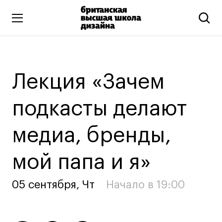
Высшее образование
Искусство и дизайн
Лекция «Зачем
Подготовительные курсы
Бизнес и маркетинг
подкасты делают
Все программы
медиа, бренды,
Дополнительное образование
мой папа и я»
Коммуникационный и цифровой дизайн
05 сентября, Чт
Начало в 19:00
Иллюстрация
Современное искусство
Мода и стиль