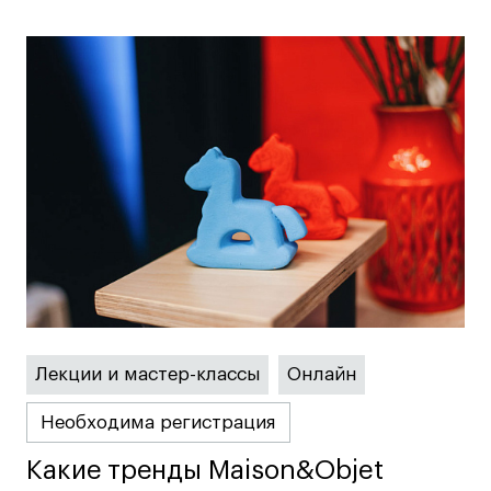
Коммерческий фотограф
Все программы
Для школьников
Интенсивы
Среднесрочные
Долгосрочные
Все программы
О школе
Лекции и мастер-классы
Онлайн
Новости
Необходима регистрация
События
Блог
Какие тренды Maison&Objet
Какие тренды Maison&Objet