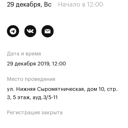
29 декабря, Вс
Начало в 12:00
Ювелирный дизайн
Сценография
Фотография и видео
Дополнительная
Промышленный и предметный дизайн
Дизайн и декорирование интерьера
информация
Бизнес и маркетинг
о
Дата и время
Подготовительные курсы и творческое
мероприятии
развитие
29 декабря 2019, 12:00
Среднесрочные
Место проведения
ИЗО и Керамика
ул. Нижняя Сыромятническая, дом 10, стр.
Ландшафтный дизайн
3, 5 этаж, ауд.3/5-11
Все программы
Регистрация закрыта
Онлайн-программы