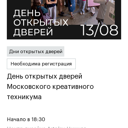
Карьера
Ассоциация выпускников
Центр карьеры
Живые проекты
Дни открытых дверей
Конкурсы
Участие в выставках
Необходима регистрация
Летние стажировки
День открытых дверей
День открытых дверей
Московского креативного
Московского креативного
Проекты студентов
техникума
техникума
Работы студентов
«Живые» проекты
Начало в 18:30
Участие в выставках