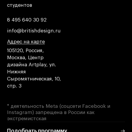
Публичная оферта
студентов
студентов
Условия возврата
Кредит на образование с господдержкой
8 495 640 30 92
8 495 640 30 92
Лицензия на осуществление образовательной
info@britishdesign.ru
info@britishdesign.ru
деятельности АНО ВО «Универсальный
Университет»
Адрес на карте
Адрес на карте
Адрес на карте
Карта сайта
105120, Россия,
Москва, Центр
дизайна Artplay, ул.
Нижняя
© 2026 БВШД
Сыромятническая, 10,
стр. 3
* деятельность Meta (соцсети Facebook и
Instagram) запрещена в России как
экстремистская
Подобрать программу