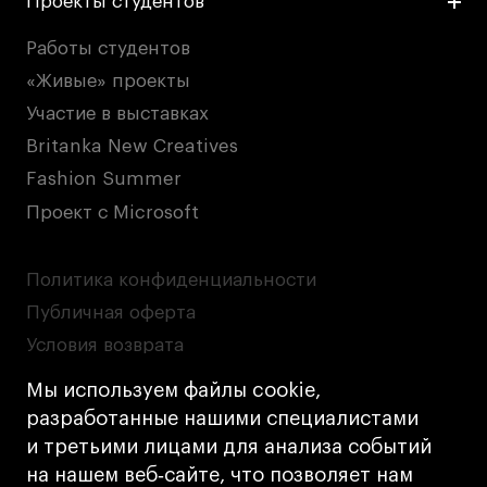
Проекты студентов
Работы студентов
«Живые» проекты
Участие в выставках
Britanka New Creatives
Fashion Summer
Проект с Microsoft
Политика конфиденциальности
Публичная оферта
Условия возврата
Кредит на образование с господдержкой
Мы используем файлы cookie,
Лицензия на осуществление образовательной
разработанные нашими специалистами
деятельности АНО ВО «Универсальный
и третьими лицами для анализа событий
Университет»
на нашем веб‑сайте, что позволяет нам
Карта сайта