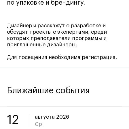
по упаковке и брендингу.
Лайфстайл
Навыки предпринимателя и управленца
Онлайн
Дизайнеры расскажут о разработке и
обсудят проекты с экспертами, среди
Маркетинг и генерация лидов
которых преподаватели программы и
Искусство
приглашенные дизайнеры.
Фотография
Для посещения необходима регистрация.
Очно + онлайн
Все программы
Техникум
Ближайшие события
Специалист кино- и медиапродакшена
Графический дизайнер
12
августа 2026
Цифровой маркетолог
Ср
Технолог-конструктор одежды