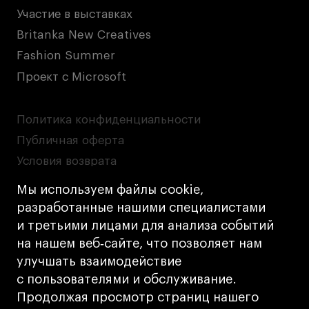
Участие в выставках
Britanka New Creatives
Fashion Summer
Проект с Microsoft
Политика конфиденциальности
Публичная оферта
Условия возврата
Кредит на образование с господдержкой
Мы используем файлы cookie,
Лицензия на осуществление образовательной
разработанные нашими специалистами
деятельности АНО ВО «Универсальный
и третьими лицами для анализа событий
Университет»
на нашем веб‑сайте, что позволяет нам
Карта сайта
улучшать взаимодействие
с пользователями и обслуживание.
Дизайн
Продолжая просмотр страниц нашего