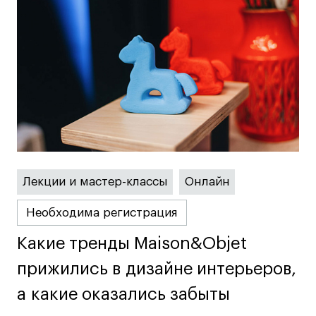
Преподаватели
Лицензии и аккредитации
Для прессы
Ресурсы
Партнеры
Связи с индустрией
Вакансии
Контакты
Лекции и мастер-классы
Онлайн
Поступающим
Необходима регистрация
Условия поступления
Какие тренды Maison&Objet
Какие тренды Maison&Objet
Стоимость обучения
прижились в дизайне интерьеров,
прижились в дизайне интерьеров,
Иностранным студентам
График учебного года
а какие оказались забыты
а какие оказались забыты
Вопросы и ответы