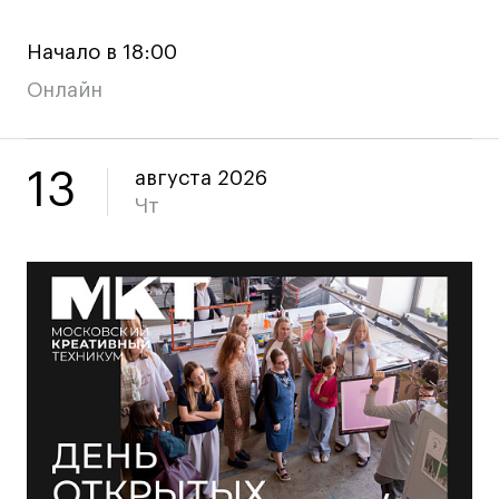
Начало в 18:00
Карьера
Онлайн
Ассоциация выпускников
Центр карьеры
13
августа 2026
Живые проекты
Чт
Конкурсы
Участие в выставках
Летние стажировки
Проекты студентов
Работы студентов
«Живые» проекты
Участие в выставках