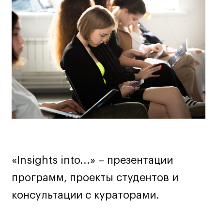
информация
Дизайн интерьера
Дизайн одежды
о
Стайлинг
мероприятии
Современная живопись
UX/UI-дизайн
Маркетинг
Все программы
Интенсивы
Мода
Маркетинг
«Insights into...» – презентации
Контент
программ, проекты студентов и
Иллюстрация
консультации с кураторами.
Диджитал
Интерьер