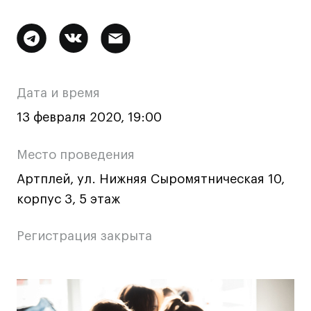
Ювелирный дизайн
Сценография
Дополнительная
Фотография и видео
информация
Промышленный и предметный дизайн
о
Дата и время
Дизайн и декорирование интерьера
мероприятии
Бизнес и маркетинг
13 февраля 2020, 19:00
Подготовительные курсы и творческое
развитие
Место проведения
Среднесрочные
Артплей, ул. Нижняя Сыромятническая 10,
ИЗО и Керамика
корпус 3, 5 этаж
Ландшафтный дизайн
Регистрация закрыта
Все программы
Онлайн-программы
Основная