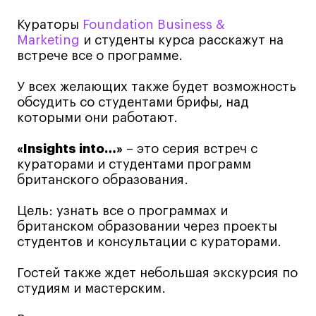
Лайфстайл
Кураторы
Foundation Business &
Marketing
и студенты курса расскажут на
Навыки предпринимателя и управленца
встрече все о программе.
Онлайн
Маркетинг и генерация лидов
У всех желающих также будет возможность
обсудить со студентами брифы, над
Искусство
которыми они работают.
Фотография
Очно + онлайн
«Insights into…»
– это серия встреч с
кураторами и студентами программ
Все программы
британского образования.
Цель: узнать все о программах и
Техникум
британском образовании через проекты
студентов и консультации с кураторами.
Специалист кино- и медиапродакшена
Графический дизайнер
Гостей также ждет небольшая экскурсия по
Цифровой маркетолог
студиям и мастерским.
Технолог-конструктор одежды