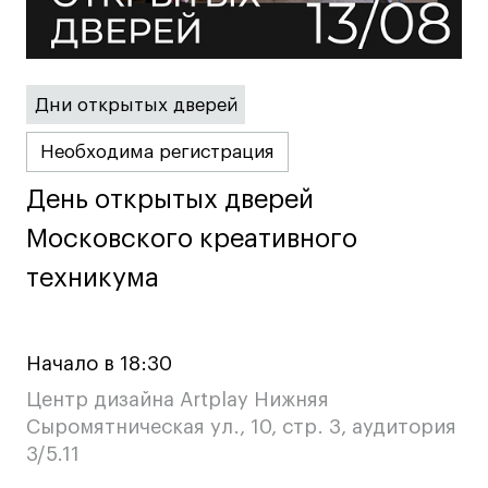
Britanka New Creatives
Fashion Summer
Проект с Microsoft
Дни открытых дверей
Необходима регистрация
Подобрать программу
День открытых дверей
День открытых дверей
Московского креативного
Московского креативного
Войти в кампус
техникума
техникума
Получить сертификат
Начало в 18:30
Центр дизайна Artplay Нижняя
Сыромятническая ул., 10, стр. 3, аудитория
3/5.11
Дни открытых
Дни открытых
8 495 640 30 92
8 495 640 30 92