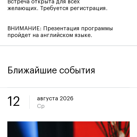
Встреча открыта для всех
Коммерческий фотограф
желающих. Требуется регистрация.
Все программы
ВНИМАНИЕ: Презентация программы
пройдет на английском языке.
Для школьников
Интенсивы
Среднесрочные
Долгосрочные
Ближайшие события
Все программы
О школе
12
августа 2026
Ср
Новости
События
Блог