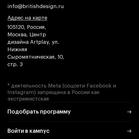
info@britishdesign.ru
info@britishdesign.ru
Адрес на карте
Адрес на карте
Адрес на карте
105120, Россия,
Москва, Центр
дизайна Artplay, ул.
Нижняя
Сыромятническая, 10,
стр. 3
* деятельность Meta (соцсети Facebook и
Instagram) запрещена в России как
экстремистская
Подобрать программу
Войти в кампус