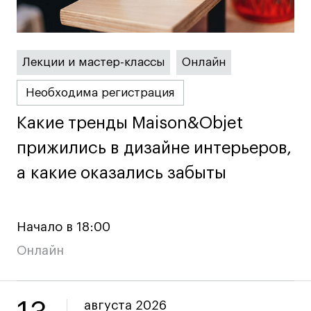
Преподаватели
Лицензии и аккредитации
Для прессы
Лекции и мастер-классы
Онлайн
Ресурсы
Партнеры
Необходима регистрация
Связи с индустрией
Какие тренды Maison&Objet
Какие тренды Maison&Objet
Вакансии
прижились в дизайне интерьеров,
прижились в дизайне интерьеров,
Контакты
а какие оказались забыты
а какие оказались забыты
Поступающим
Условия поступления
Начало в 18:00
Стоимость обучения
Онлайн
Иностранным студентам
График учебного года
августа 2026
Вопросы и ответы