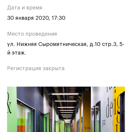
о
Ювелирный дизайн
Дата и время
Сценография
мероприятии
30 января 2020, 17:30
Фотография и видео
Промышленный и предметный дизайн
Место проведения
Дизайн и декорирование интерьера
ул. Нижняя Сыромятническая, д.10 стр.3, 5-
Бизнес и маркетинг
й этаж.
Подготовительные курсы и творческое
развитие
Регистрация закрыта
Среднесрочные
ИЗО и Керамика
Основная
Ландшафтный дизайн
Все программы
информация
о
Онлайн-программы
мероприятии