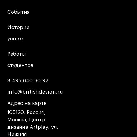
Публичная оферта
Условия возврата
События
События
Кредит на образование с господдержкой
Истории
Истории
Лицензия на осуществление образовательной
деятельности АНО ВО «Универсальный
успеха
успеха
Университет»
Карта сайта
Работы
Работы
студентов
студентов
© 2026 БВШД
8 495 640 30 92
8 495 640 30 92
info@britishdesign.ru
info@britishdesign.ru
Адрес на карте
Адрес на карте
Адрес на карте
105120, Россия,
Москва, Центр
дизайна Artplay, ул.
Нижняя