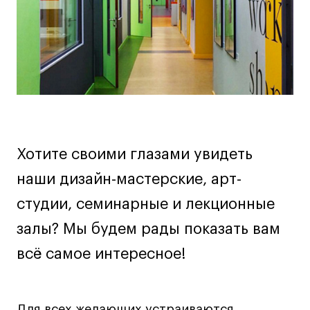
Дизайн интерьера
Дизайн одежды
Стайлинг
Современная живопись
UX/UI-дизайн
Маркетинг
Все программы
Хотите своими глазами увидеть
Интенсивы
наши дизайн-мастерские, арт-
студии, семинарные и лекционные
Мода
Маркетинг
залы? Мы будем рады показать вам
Контент
всё самое интересное!
Иллюстрация
Диджитал
Интерьер
Для всех желающих устраиваются