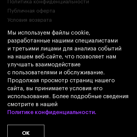
Политика конфиденциальности
Публичная оферта
Условия возврата
Кредит на образование с господдержкой
Мы используем файлы cookie,
Лицензия на осуществление образовательной
разработанные нашими специалистами
деятельности АНО ВО «Универсальный
и третьими лицами для анализа событий
Университет»
на нашем веб‑сайте, что позволяет нам
Карта сайта
улучшать взаимодействие
с пользователями и обслуживание.
Дизайн
Продолжая просмотр страниц нашего
Разработка
Cetera
сайта, вы принимаете условия его
использования. Более подробные сведения
© 2026 БВШД
смотрите в нашей
Политике конфиденциальности.
Политике конфиденциальности.
OK