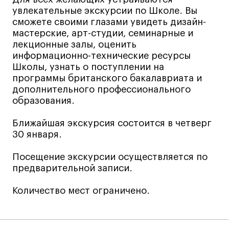
увлекательные экскурсии по Школе. Вы
Лайфстайл
сможете своими глазами увидеть дизайн-
Навыки предпринимателя и управленца
мастерские, арт-студии, семинарные и
лекционные залы, оценить
Онлайн
информационно-технические ресурсы
Маркетинг и генерация лидов
Школы, узнать о поступлении на
Искусство
программы британского бакалавриата и
дополнительного профессионального
Фотография
образования.
Очно + онлайн
Все программы
Ближайшая экскурсия состоится в четверг
30 января.
Техникум
Посещение экскурсии осуществляется по
предварительной записи.
Специалист кино- и медиапродакшена
Количество мест ограничено.
Графический дизайнер
Цифровой маркетолог
Технолог-конструктор одежды