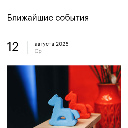
Коммерческий фотограф
Все программы
Ближайшие события
Для школьников
12
августа 2026
Интенсивы
Ср
Среднесрочные
Долгосрочные
Все программы
О школе
Новости
События
Блог