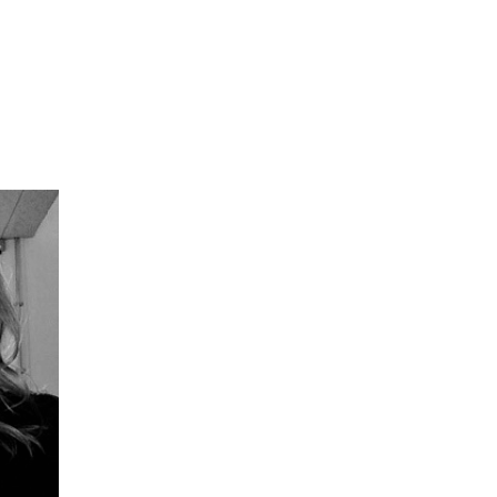
программы
и управленца
Онлайн
Маркетинг и
генерация лидов
Искусство
Фотография
Очно + онлайн
Дни открытых дверей