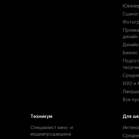
Ювелир
Сценог
Фотогр
Промыш
дизайн
Дизайн
Бизнес
Подгот
творче
Средн
ИЗО и 
Ландша
Все пр
Техникум
Для шк
Специалист кино- и
Интенс
медиапродакшена
Средн