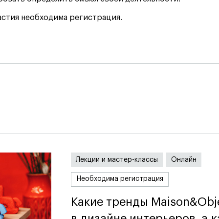
астия необходима регистрация.
я
Лекции и мастер-классы
Онлайн
Необходима регистрация
Какие тренды Maison&Obj
Какие тренды Maison&Obj
в дизайне интерьеров, а к
в дизайне интерьеров, а к