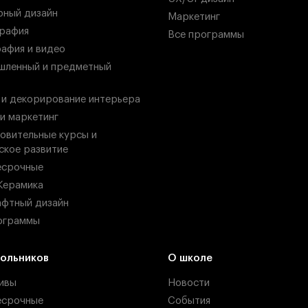
ный дизайн
Маркетинг
рафия
Все программы
афия и видео
ленный и предметный
 и декорирование интерьера
 и маркетинг
овительные курсы и
ское развитие
есрочные
Керамика
фтный дизайн
ограммы
ольников
О школе
ивы
Новости
есрочные
События