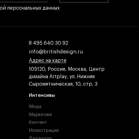
кой персональных данных
8 495 640 30 92
8 495 640 30 92
info@britishdesign.ru
info@britishdesign.ru
Адрес на карте
Адрес на карте
Адрес на карте
105120, Россия, Москва, Центр
дизайна Artplay, ул. Нижняя
Сыромятническая, 10, стр. 3
Интенсивы
Мода
Маркетинг
Контент
Иллюстрация
Диджитал