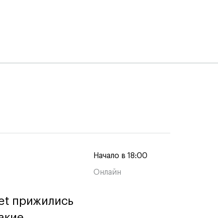
Начало в 18:00
Онлайн
et прижились
et прижились
акие
акие