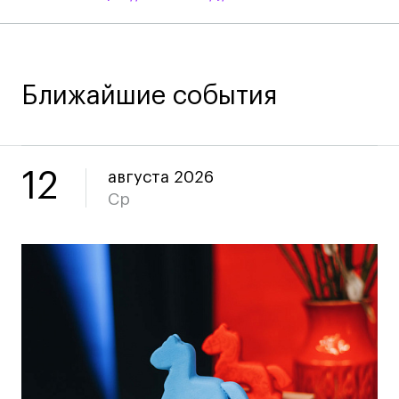
Преподаватели
Лицензии и аккредитации
Для прессы
Ресурсы
Ближайшие события
Партнеры
Связи с индустрией
Вакансии
12
августа 2026
Контакты
Ср
Поступающим
Условия поступления
Стоимость обучения
Иностранным студентам
График учебного года
Вопросы и ответы