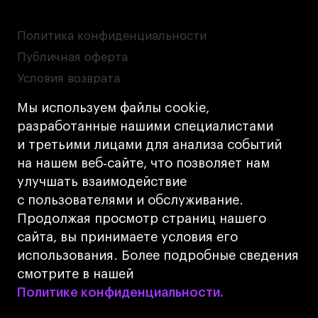
Политика конфиденциальности
Публичная оферта
Условия возврата
Кредит на образование с господдержкой
Мы используем файлы cookie,
Лицензия на осуществление образовательной
разработанные нашими специалистами
деятельности АНО ВО «Универсальный
и третьими лицами для анализа событий
Университет»
на нашем веб‑сайте, что позволяет нам
Карта сайта
улучшать взаимодействие
с пользователями и обслуживание.
Дизайн
Продолжая просмотр страниц нашего
Разработка
Cetera
сайта, вы принимаете условия его
использования. Более подробные сведения
© 2026 БВШД
смотрите в нашей
Политике конфиденциальности.
Политике конфиденциальности.