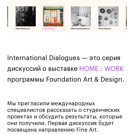
Дизайн интерьера
Дизайн одежды
Стайлинг
Современная живопись
UX/UI-дизайн
Маркетинг
Все программы
International Dialogues — это серия
дискуссий о выставке
HOME : WORK
Интенсивы
программы Foundation Art & Design.
Мода
Маркетинг
Мы пригласили международных
Контент
специалистов рассказать о студенческих
Иллюстрация
проектах и ​​обсудить результаты, которые
они получили. Первая дискуссия будет
Диджитал
посвящена направлению Fine Art.
Интерьер