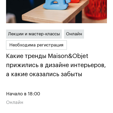
Карьера
Ассоциация выпускников
Центр карьеры
Лекции и мастер-классы
Онлайн
Живые проекты
Необходима регистрация
Конкурсы
Какие тренды Maison&Objet
Какие тренды Maison&Objet
Участие в выставках
Летние стажировки
прижились в дизайне интерьеров,
прижились в дизайне интерьеров,
а какие оказались забыты
а какие оказались забыты
Проекты студентов
Работы студентов
Начало в 18:00
«Живые» проекты
Онлайн
Участие в выставках