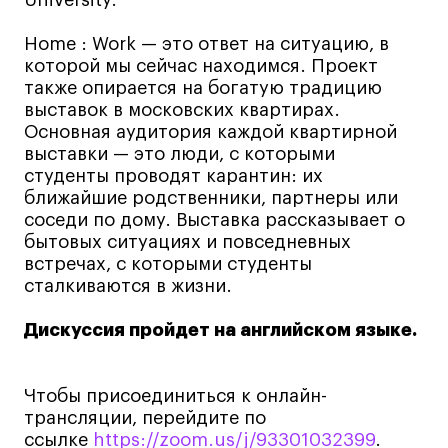
Коммерческий фотограф
Home : Work — это ответ на ситуацию, в
Все программы
которой мы сейчас находимся. Проект
также опирается на богатую традицию
выставок в московских квартирах.
Для школьников
Основная аудитория каждой квартирной
выставки — это люди, с которыми
Интенсивы
студенты проводят карантин: их
Среднесрочные
ближайшие родственники, партнеры или
Долгосрочные
соседи по дому. Выставка рассказывает о
бытовых ситуациях и повседневных
Все программы
встречах, с которыми студенты
сталкиваются в жизни.
О школе
Дискуссия пройдет на английском языке.
Новости
События
Чтобы присоединиться к онлайн-
трансляции, перейдите по
Блог
ссылке
https://zoom.us/j/93301032399
.