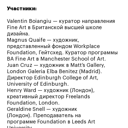
Лайфстайл
Участники:
Навыки предпринимателя и управленца
Valentin Boiangiu — куратор направления
Онлайн
Fine Art в Британской высшей школе
Маркетинг и генерация лидов
дизайна.
Magnus Quaife — художник,
Искусство
представленный фондом Workplace
Фотография
Foundation, Гейтсхед. Куратор программы
BA Fine Art в Manchester School of Art.
Очно + онлайн
Juan Cruz — художник в Matt’s Gallery,
Все программы
London Galeria Elba Benitez (Madrid).
Директор Edinburgh College of Art,
University of Edinburgh.
Техникум
Henry Ward — художник (Лондон),
креативный директор Freelands
Специалист кино- и медиапродакшена
Foundation, London.
Графический дизайнер
Geraldine Snell — художник
(Лондон). Преподаватель на
Цифровой маркетолог
программе Foundation в Leeds Art
Технолог-конструктор одежды
University.