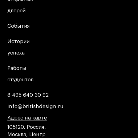
дверей
дверей
События
События
Истории
Истории
успеха
успеха
Работы
Работы
студентов
студентов
8 495 640 30 92
8 495 640 30 92
info@britishdesign.ru
info@britishdesign.ru
Адрес на карте
Адрес на карте
Адрес на карте
105120, Россия,
Москва, Центр