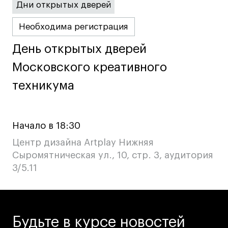
Дни открытых дверей
Необходима регистрация
День открытых дверей
День открытых дверей
Московского креативного
Московского креативного
техникума
техникума
Начало в 18:30
Центр дизайна Artplay Нижняя
Сыромятническая ул., 10, стр. 3, аудитория
3/5.11
Будьте в курсе новостей