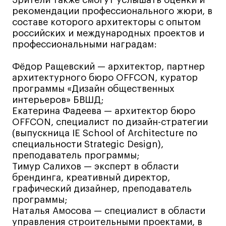
Лицензии и аккредитации
рекомендации профессионального жюри, в
Для прессы
составе которого архитекторы с опытом
Ресурсы
российских и международных проектов и
профессиональными наградам:
Партнеры
Связи с индустрией
Фёдор Ращевский — архитектор, партнер
Вакансии
архитектурного бюро OFFCON, куратор
программы «Дизайн общественных
Контакты
интерьеров» БВШД;
Екатерина Фадеева — архитектор бюро
OFFCON, специалист по дизайн-стратегии
Поступающим
(выпускница IE School of Architecture по
специальности Strategic Design),
Условия поступления
преподаватель программы;
Стоимость обучения
Тимур Салихов — эксперт в области
Иностранным студентам
брендинга, креативный директор,
графический дизайнер, преподаватель
График учебного года
программы;
Вопросы и ответы
Наталья Амосова — специалист в области
управления строительными проектами, в