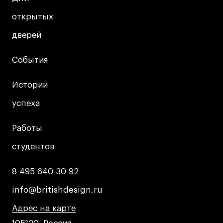
открытых
открытых
дверей
дверей
События
События
Истории
Истории
успеха
успеха
Работы
Работы
студентов
студентов
8 495 640 30 92
8 495 640 30 92
info@britishdesign.ru
info@britishdesign.ru
Адрес на карте
Адрес на карте
Адрес на карте