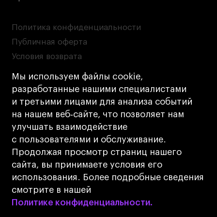
Политика конфиденциальности
Публичная оферта
Условия возврата
Кредит на образование с господдержкой
Мы используем файлы cookie,
Лицензия на осуществление образовательной
разработанные нашими специалистами
деятельности АНО ВО «Универсальный
и третьими лицами для анализа событий
Университет»
на нашем веб‑сайте, что позволяет нам
Карта сайта
улучшать взаимодействие
с пользователями и обслуживание.
Дизайн
Продолжая просмотр страниц нашего
Разработка
Cetera
сайта, вы принимаете условия его
использования. Более подробные сведения
© 2026 БВШД
смотрите в нашей
Политике конфиденциальности.
Политике конфиденциальности.