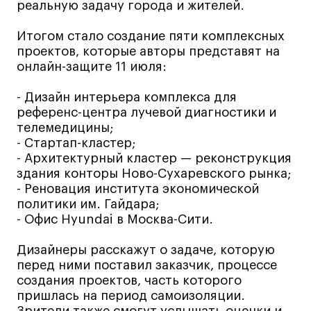
реальную задачу города и жителей.
Все программы
Итогом стало создание пяти комплексных
проектов, которые авторы представят на
Для школьников
онлайн-защите 11 июля:
Интенсивы
- Дизайн интерьера комплекса для
Среднесрочные
референс-центра лучевой диагностики и
телемедицины;
Долгосрочные
- Стартап-кластер;
Все программы
- Архитектурный кластер — реконструкция
здания конторы Ново-Сухаревского рынка;
- Реновация института экономической
О школе
политики им. Гайдара;
- Офис Hyundai в Москва-Сити.
Новости
События
Дизайнеры расскажут о задаче, которую
перед ними поставил заказчик, процессе
Блог
создания проектов, часть которого
Преподаватели
пришлась на период самоизоляции.
Зрители также смогут услышать оценки и