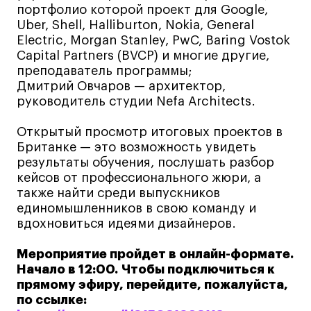
портфолио которой проект для Google,
Карьера
Uber, Shell, Halliburton, Nokia, General
Electric, Morgan Stanley, PwC, Baring Vostok
Ассоциация выпускников
Capital Partners (BVCP) и многие другие,
преподаватель программы;
Центр карьеры
Дмитрий Овчаров — архитектор,
Живые проекты
руководитель студии Nefa Architects.
Конкурсы
Открытый просмотр итоговых проектов в
Участие в выставках
Британке — это возможность увидеть
Летние стажировки
результаты обучения, послушать разбор
кейсов от профессионального жюри, а
также найти среди выпускников
Проекты студентов
единомышленников в свою команду и
вдохновиться идеями дизайнеров.
Работы студентов
«Живые» проекты
Мероприятие пройдет в онлайн-формате.
Начало в 12:00. Чтобы подключиться к
Участие в выставках
прямому эфиру, перейдите, пожалуйста,
Britanka New Creatives
по ссылке: