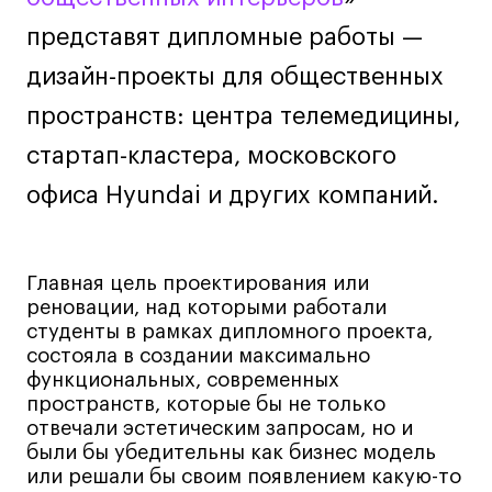
Навыки предпринимателя и управленца
представят дипломные работы —
Онлайн
дизайн-проекты для общественных
Маркетинг и генерация лидов
пространств: центра телемедицины,
Искусство
стартап-кластера, московского
Фотография
офиса Hyundai и других компаний.
Очно + онлайн
Все программы
Главная цель проектирования или
Техникум
реновации, над которыми работали
студенты в рамках дипломного проекта,
Специалист кино- и медиапродакшена
состояла в создании максимально
функциональных, современных
Графический дизайнер
пространств, которые бы не только
Цифровой маркетолог
отвечали эстетическим запросам, но и
Технолог-конструктор одежды
были бы убедительны как бизнес модель
или решали бы своим появлением какую-то
Коммерческий фотограф