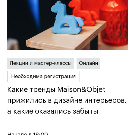
Преподаватели
Лицензии и аккредитации
Для прессы
Ресурсы
Партнеры
Связи с индустрией
Вакансии
Лекции и мастер-классы
Онлайн
Контакты
Необходима регистрация
Поступающим
Какие тренды Maison&Objet
Какие тренды Maison&Objet
Условия поступления
прижились в дизайне интерьеров,
прижились в дизайне интерьеров,
Стоимость обучения
а какие оказались забыты
а какие оказались забыты
Иностранным студентам
График учебного года
Вопросы и ответы
Начало в 18:00