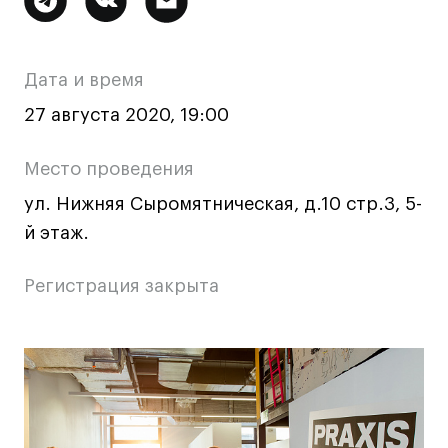
Ювелирный дизайн
информация
Сценография
о
Фотография и видео
Дата и время
мероприятии
Промышленный и предметный дизайн
27 августа 2020, 19:00
Дизайн и декорирование интерьера
Бизнес и маркетинг
Место проведения
Подготовительные курсы и творческое
ул. Нижняя Сыромятническая, д.10 стр.3, 5-
развитие
й этаж.
Среднесрочные
ИЗО и Керамика
Регистрация закрыта
Ландшафтный дизайн
Все программы
Основная
информация
Онлайн-программы
о