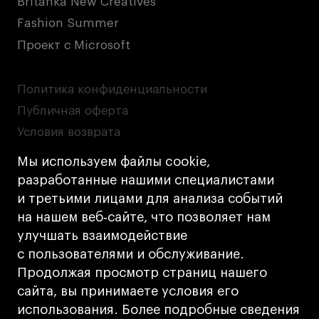
Britanka New Creatives
Fashion Summer
Проект с Microsoft
Политика конфиденциальности
Публичная оферта
Условия возврата
Кредит на образование с господдержкой
Мы используем файлы cookie,
Лицензия на осуществление образовательной
разработанные нашими специалистами
деятельности АНО ВО «Универсальный
и третьими лицами для анализа событий
Университет»
на нашем веб‑сайте, что позволяет нам
Карта сайта
улучшать взаимодействие
с пользователями и обслуживание.
Дизайн
Продолжая просмотр страниц нашего
Разработка
Cetera
сайта, вы принимаете условия его
использования. Более подробные сведения