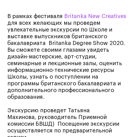
Лайфстайл
В рамках фестиваля
Britanka New Creatives
Навыки предпринимателя и управленца
для всех желающих мы проведем
Онлайн
увлекательные экскурсии по Школе и
Маркетинг и генерация лидов
выставке выпускников британского
бакалавриата Britanka Degree Show 2020.
Искусство
Вы сможете своими глазами увидеть
Фотография
дизайн-мастерские, арт-студии,
семинарные и лекционные залы, оценить
Очно + онлайн
информационно-технические ресурсы
Все программы
Школы, узнать о поступлении на
программы британского бакалавриата и
дополнительного профессионального
Техникум
образования.
Специалист кино- и медиапродакшена
Экскурсию проведет Татьяна
Графический дизайнер
Махинова, руководитель Приемной
комиссии БВШД) Посещение экскурсии
Цифровой маркетолог
осуществляется по предварительной
Технолог-конструктор одежды