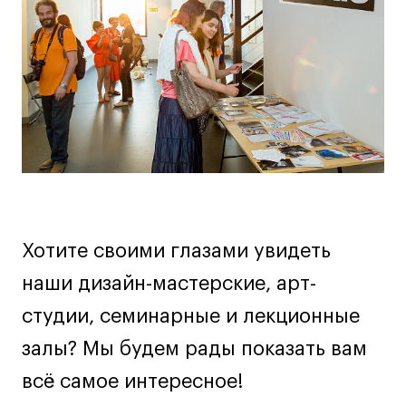
Декорирование интерьера
мероприятии
Дизайн интерьера
Дизайн одежды
Стайлинг
Современная живопись
UX/UI-дизайн
Маркетинг
Все программы
Хотите своими глазами увидеть
Интенсивы
наши дизайн-мастерские, арт-
Мода
студии, семинарные и лекционные
Маркетинг
залы? Мы будем рады показать вам
Контент
Иллюстрация
всё самое интересное!
Интерьер