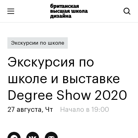
Высшее образование
Экскурсии по школе
Искусство и дизайн
Подготовительные курсы
Экскурсия по
Бизнес и маркетинг
Все программы
школе и выставке
Degree Show 2020
Дополнительное образование
Коммуникационный и цифровой дизайн
27 августа, Чт
Начало в 19:00
Иллюстрация
Современное искусство
Мода и стиль
Дополнительная