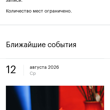
записи.
Коммерческий фотограф
Количество мест ограничено.
Все программы
Для школьников
Интенсивы
Ближайшие события
Среднесрочные
Долгосрочные
Все программы
12
августа 2026
Ср
О школе
Новости
События
Блог