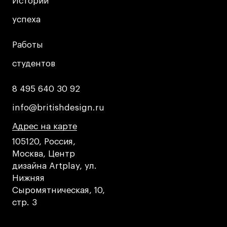
Истории
Истории
Публичная оферта
Условия возврата
успеха
успеха
Кредит на образование с господдержкой
Работы
Работы
Лицензия на осуществление образовательной
деятельности АНО ВО «Универсальный
студентов
студентов
Университет»
Карта сайта
8 495 640 30 92
8 495 640 30 92
info@britishdesign.ru
info@britishdesign.ru
Адрес на карте
Адрес на карте
Адрес на карте
© 2026 БВШД
105120, Россия,
Москва, Центр
дизайна Artplay, ул.
Нижняя
Сыромятническая, 10,
стр. 3