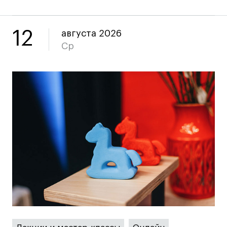
Коммерческий фотограф
Все программы
12
августа 2026
Ср
Для школьников
Интенсивы
Среднесрочные
Долгосрочные
Все программы
О школе
Новости
События
Блог