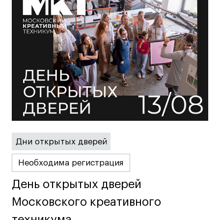
Карьера
Ассоциация выпускников
Центр карьеры
Живые проекты
Конкурсы
Участие в выставках
Летние стажировки
Дни открытых дверей
Проекты студентов
Необходима регистрация
Работы студентов
День открытых дверей
День открытых дверей
«Живые» проекты
Московского креативного
Московского креативного
Участие в выставках
техникума
техникума