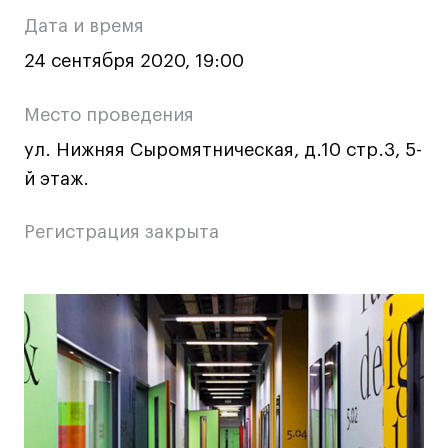
о
Ювелирный дизайн
Дата и время
Сценография
мероприятии
24 сентября 2020, 19:00
Фотография и видео
Промышленный и предметный дизайн
Место проведения
Дизайн и декорирование интерьера
ул. Нижняя Сыромятническая, д.10 стр.3, 5-
Бизнес и маркетинг
й этаж.
Подготовительные курсы и творческое
развитие
Регистрация закрыта
Среднесрочные
ИЗО и Керамика
Основная
Ландшафтный дизайн
Все программы
информация
о
Онлайн-программы
мероприятии