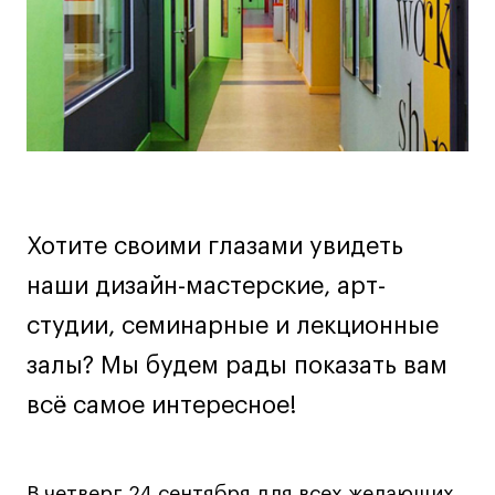
Дизайн интерьера
Дизайн одежды
Стайлинг
Современная живопись
UX/UI-дизайн
Маркетинг
Все программы
Хотите своими глазами увидеть
Интенсивы
наши дизайн-мастерские, арт-
студии, семинарные и лекционные
Мода
Маркетинг
залы? Мы будем рады показать вам
Контент
всё самое интересное!
Иллюстрация
Диджитал
Интерьер
В четверг 24 сентября для всех желающих