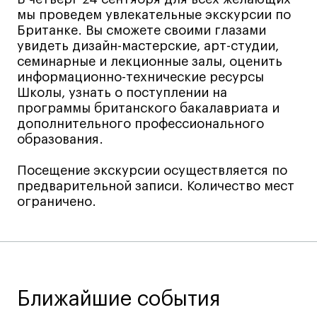
мы проведем увлекательные экскурсии по
Лайфстайл
Британке. Вы сможете своими глазами
Навыки предпринимателя и управленца
увидеть дизайн-мастерские, арт-студии,
семинарные и лекционные залы, оценить
Онлайн
информационно-технические ресурсы
Маркетинг и генерация лидов
Школы, узнать о поступлении на
Искусство
программы британского бакалавриата и
дополнительного профессионального
Фотография
образования.
Очно + онлайн
Все программы
Посещение экскурсии осуществляется по
предварительной записи. Количество мест
ограничено.
Техникум
Специалист кино- и медиапродакшена
Графический дизайнер
Цифровой маркетолог
Ближайшие события
Технолог-конструктор одежды