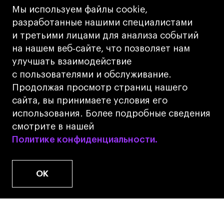
Кредит на образование с господдержкой
Мы используем файлы cookie,
Лицензия на осуществление образовательной
разработанные нашими специалистами
деятельности АНО ВО «Универсальный
и третьими лицами для анализа событий
Университет»
на нашем веб‑сайте, что позволяет нам
Карта сайта
улучшать взаимодействие
с пользователями и обслуживание.
Дизайн
Продолжая просмотр страниц нашего
Разработка
Cetera
сайта, вы принимаете условия его
использования. Более подробные сведения
© 2026 БВШД
смотрите в нашей
Политике конфиденциальности.
Политике конфиденциальности.
OK
www.u.university