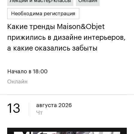
Преподаватели
Лекции и мастер-классы
Онлайн
Лицензии и аккредитации
Необходима регистрация
Для прессы
Какие тренды Maison&Objet
Какие тренды Maison&Objet
Ресурсы
Партнеры
прижились в дизайне интерьеров,
прижились в дизайне интерьеров,
Связи с индустрией
а какие оказались забыты
а какие оказались забыты
Вакансии
Контакты
Начало в 18:00
Онлайн
Поступающим
Условия поступления
13
Стоимость обучения
августа 2026
Чт
Иностранным студентам
График учебного года
Вопросы и ответы