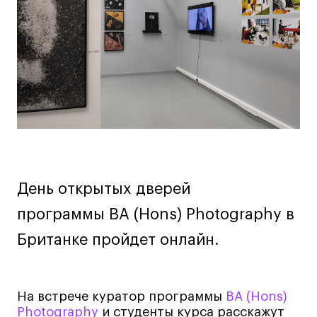
Дизайн интерьера
мероприятии
Дизайн одежды
Стайлинг
Современная живопись
UX/UI-дизайн
Маркетинг
Все программы
Интенсивы
День открытых дверей
Мода
программы BA (Hons) Photography в
Маркетинг
Британке пройдет онлайн.
Контент
Иллюстрация
Интерьер
На встрече куратор программы
BA (Hons)
Photography
и студенты курса расскажут
Лайфстайл