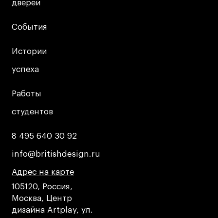
дверей
дверей
Условия возврата
Кредит на образование с господдержкой
События
События
Лицензия на осуществление образовательной
деятельности АНО ВО «Универсальный
Истории
Истории
Университет»
Карта сайта
успеха
успеха
Работы
Работы
© 2026 БВШД
студентов
студентов
8 495 640 30 92
8 495 640 30 92
info@britishdesign.ru
info@britishdesign.ru
Адрес на карте
Адрес на карте
Адрес на карте
105120, Россия,
Москва, Центр
дизайна Artplay, ул.