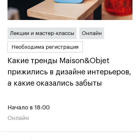
Лицензии и аккредитации
Для прессы
Ресурсы
Партнеры
Лекции и мастер-классы
Онлайн
Связи с индустрией
Необходима регистрация
Вакансии
Контакты
Какие тренды Maison&Objet
Какие тренды Maison&Objet
прижились в дизайне интерьеров,
прижились в дизайне интерьеров,
Поступающим
а какие оказались забыты
а какие оказались забыты
Условия поступления
Стоимость обучения
Начало в 18:00
Иностранным студентам
Онлайн
График учебного года
Вопросы и ответы