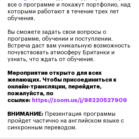
все о программе и покажут портфолио, над
Навыки предпринимателя и управленца
которыми работают в течение трех лет
Онлайн
обучения.
Маркетинг и генерация лидов
Вы сможете задать свои вопросы о
Искусство
программе, обучении и поступлении.
Встреча даст вам уникальную возможность
Фотография
почувствовать атмосферу Британки и
Очно + онлайн
узнать, что ждать от обучения.
Все программы
Мероприятие открыто для всех
желающих.
Чтобы присоединиться к
Техникум
онлайн-трансляции, перейдите,
пожалуйста, по
Специалист кино- и медиапродакшена
ссылке:
https://zoom.us/j/98220527909
Графический дизайнер
ВНИМАНИЕ:
Презентация программы
Цифровой маркетолог
пройдет частично на английском языке с
Технолог-конструктор одежды
синхронным переводом.
Коммерческий фотограф