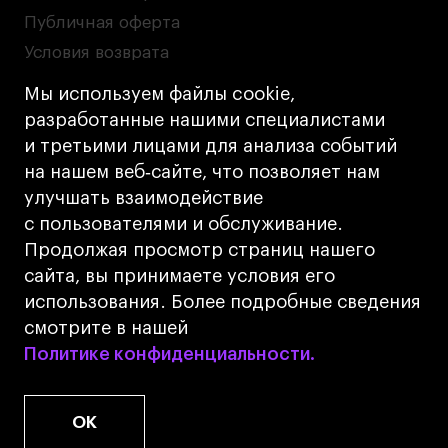
Публичная оферта
Условия возврата
Кредит на образование с господдержкой
Мы используем файлы cookie,
Лицензия на осуществление образовательной
разработанные нашими специалистами
деятельности АНО ВО «Универсальный
и третьими лицами для анализа событий
Университет»
на нашем веб‑сайте, что позволяет нам
Карта сайта
улучшать взаимодействие
с пользователями и обслуживание.
Дизайн
Продолжая просмотр страниц нашего
Разработка
Cetera
сайта, вы принимаете условия его
использования. Более подробные сведения
© 2026 БВШД
смотрите в нашей
Политике конфиденциальности.
Политике конфиденциальности.
OK
www.u.university