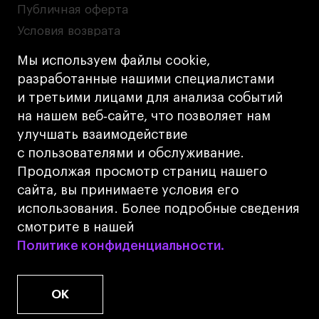
Публичная оферта
Условия возврата
Кредит на образование с господдержкой
Мы используем файлы cookie,
Лицензия на осуществление образовательной
разработанные нашими специалистами
деятельности АНО ВО «Универсальный
и третьими лицами для анализа событий
Университет»
на нашем веб‑сайте, что позволяет нам
Карта сайта
улучшать взаимодействие
с пользователями и обслуживание.
Дизайн
Продолжая просмотр страниц нашего
Разработка
Cetera
сайта, вы принимаете условия его
использования. Более подробные сведения
© 2026 БВШД
смотрите в нашей
Политике конфиденциальности.
Политике конфиденциальности.
OK
www.u.university