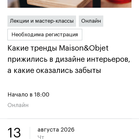
Преподаватели
Лицензии и аккредитации
Для прессы
Лекции и мастер-классы
Онлайн
Ресурсы
Необходима регистрация
Партнеры
Связи с индустрией
Какие тренды Maison&Objet
Какие тренды Maison&Objet
Вакансии
прижились в дизайне интерьеров,
прижились в дизайне интерьеров,
Контакты
а какие оказались забыты
а какие оказались забыты
Поступающим
Начало в 18:00
Условия поступления
Онлайн
Стоимость обучения
Иностранным студентам
График учебного года
13
августа 2026
Вопросы и ответы
Чт