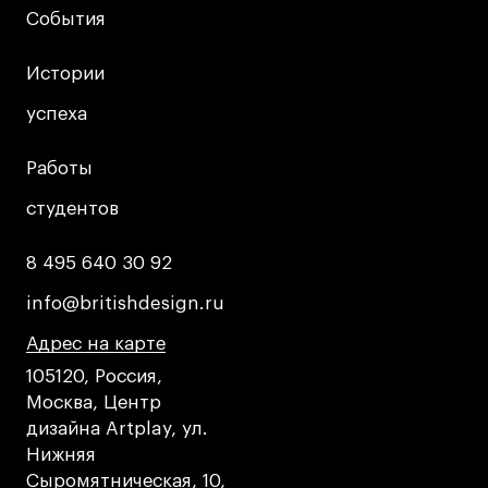
Публичная оферта
События
События
Условия возврата
Кредит на образование с господдержкой
Истории
Истории
Лицензия на осуществление образовательной
успеха
успеха
деятельности АНО ВО «Универсальный
Университет»
Работы
Работы
Карта сайта
студентов
студентов
8 495 640 30 92
8 495 640 30 92
© 2026 БВШД
info@britishdesign.ru
info@britishdesign.ru
Адрес на карте
Адрес на карте
Адрес на карте
105120, Россия,
Москва, Центр
дизайна Artplay, ул.
Нижняя
Сыромятническая, 10,