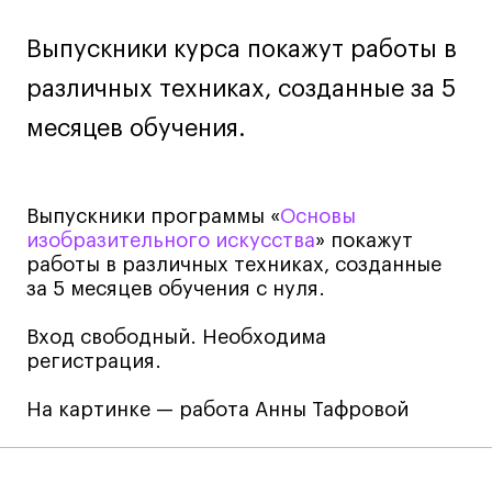
Лайфстайл
Выпускники курса покажут работы в
Навыки предпринимателя и управленца
различных техниках, созданные за 5
Онлайн
месяцев обучения.
Маркетинг и генерация лидов
Искусство
Фотография
Выпускники программы «
Основы
Очно + онлайн
изобразительного искусства
» покажут
Все программы
работы в различных техниках, созданные
за 5 месяцев обучения с нуля.
Техникум
Вход свободный. Необходима
регистрация.
Специалист кино- и медиапродакшена
На картинке — работа Анны Тафровой
Графический дизайнер
Цифровой маркетолог
Технолог-конструктор одежды