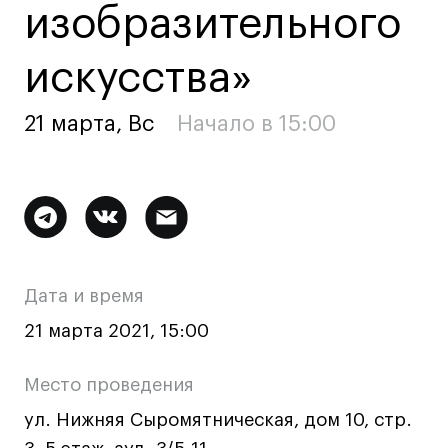
изобразительного
Ювелирный дизайн
Сценография
искусства»
Фотография и видео
Промышленный и предметный дизайн
21 марта, Вс
Начало в 15:00
Дизайн и декорирование интерьера
Бизнес и маркетинг
Подготовительные курсы и творческое
Дополнительная
развитие
информация
Среднесрочные
о
ИЗО и Керамика
Дата и время
Ландшафтный дизайн
мероприятии
21 марта 2021, 15:00
Все программы
Место проведения
Онлайн-программы
ул. Нижняя Сыромятническая, дом 10, стр.