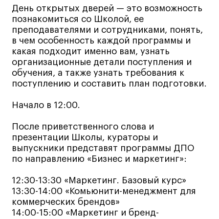
День открытых дверей — это возможность
Лайфстайл
познакомиться со Школой, ее
Навыки предпринимателя и управленца
преподавателями и сотрудниками, понять,
в чем особенность каждой программы и
Онлайн
какая подходит именно вам, узнать
Маркетинг и генерация лидов
организационные детали поступления и
Искусство
обучения, а также узнать требования к
поступлению и составить план подготовки.
Фотография
Очно + онлайн
Начало в 12:00.
Все программы
После приветственного слова и
презентации Школы, кураторы и
выпускники представят программы ДПО
Техникум
по направлению «Бизнес и маркетинг»:
Специалист кино- и медиапродакшена
12:30-13:30 «Маркетинг. Базовый курс»
Графический дизайнер
13:30-14:00 «Комьюнити-менеджмент для
Цифровой маркетолог
коммерческих брендов»
14:00-15:00 «Маркетинг и бренд-
Технолог-конструктор одежды