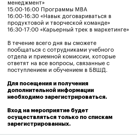
менеджмент»
Коммерческий фотограф
15:00-16:00 Программы MBA
Все программы
16:00-16:30 «Навык договариваться в
продуктовой и творческой команде»
16:30-17:00 «Карьерный трек в маркетинге»
Для школьников
В течение всего дня вы сможете
Интенсивы
пообщаться с сотрудниками учебного
отдела и приемной комиссии, которые
Среднесрочные
ответят на все вопросы, связанные с
Долгосрочные
поступлением и обучением в БВШД.
Все программы
Для посещения и получения
дополнительной информации
О школе
необходимо зарегистрироваться.
Новости
Вход на мероприятие будет
осуществляться только по спискам
События
зарегистрированных.
Блог