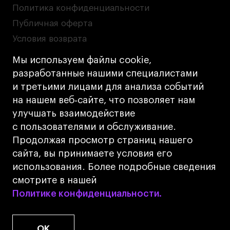
Политика конфиденциальности
Публичная оферта
Условия возврата
Кредит на образование с господдержкой
Мы используем файлы cookie,
Лицензия на осуществление образовательной
разработанные нашими специалистами
деятельности АНО ВО «Универсальный
и третьими лицами для анализа событий
Университет»
на нашем веб‑сайте, что позволяет нам
Карта сайта
улучшать взаимодействие
с пользователями и обслуживание.
Дизайн
Продолжая просмотр страниц нашего
Разработка
Cetera
сайта, вы принимаете условия его
использования. Более подробные сведения
© 2026 БВШД
смотрите в нашей
Политике конфиденциальности.
Политике конфиденциальности.
OK