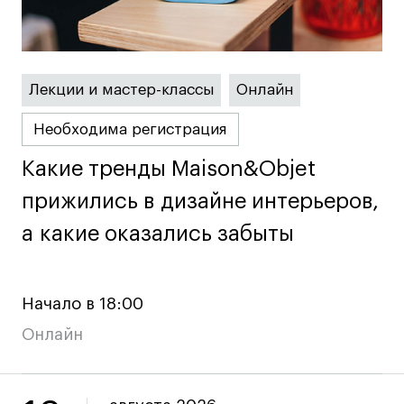
Карьера
Лекции и мастер-классы
Онлайн
Ассоциация выпускников
Центр карьеры
Необходима регистрация
Живые проекты
Какие тренды Maison&Objet
Какие тренды Maison&Objet
Конкурсы
прижились в дизайне интерьеров,
прижились в дизайне интерьеров,
Участие в выставках
Летние стажировки
а какие оказались забыты
а какие оказались забыты
Проекты студентов
Начало в 18:00
Работы студентов
Онлайн
«Живые» проекты
Участие в выставках