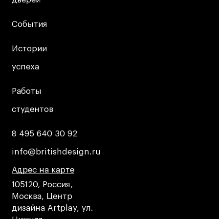
События
События
Истории
Истории
успеха
успеха
Работы
Работы
студентов
студентов
8 495 640 30 92
8 495 640 30 92
info@britishdesign.ru
info@britishdesign.ru
Адрес на карте
Адрес на карте
Адрес на карте
105120, Россия,
Москва, Центр
дизайна Artplay, ул.