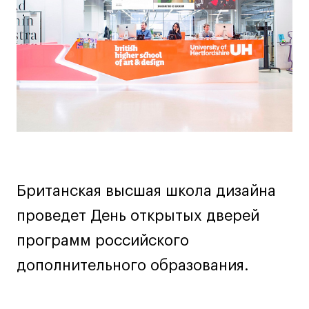
Дизайн интерьера
мероприятии
Дизайн одежды
Стайлинг
Современная живопись
UX/UI-дизайн
Маркетинг
Все программы
Интенсивы
Британская высшая школа дизайна
Мода
проведет День открытых дверей
Маркетинг
программ российского
Контент
дополнительного образования.
Иллюстрация
Диджитал
Интерьер