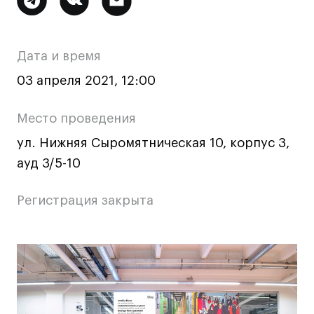
Ювелирный дизайн
информация
Сценография
о
Фотография и видео
Дата и время
мероприятии
Промышленный и предметный дизайн
03 апреля 2021, 12:00
Дизайн и декорирование интерьера
Бизнес и маркетинг
Место проведения
Подготовительные курсы и творческое
ул. Нижняя Сыромятническая 10, корпус 3,
развитие
ауд 3/5-10
Среднесрочные
ИЗО и Керамика
Регистрация закрыта
Ландшафтный дизайн
Все программы
Основная
информация
Онлайн-программы
о