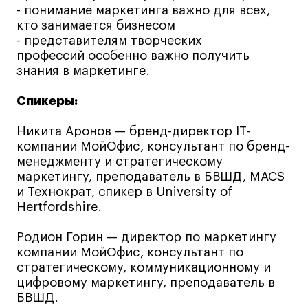
- понимание маркетинга важно для всех,
Коммерческий фотограф
кто занимается бизнесом
Все программы
- представителям творческих
профессий особенно важно получить
знания в маркетинге.
Для школьников
Спикеры:
Интенсивы
Среднесрочные
Никита Аронов — бренд-директор IT-
компании МойОфиc, консультант по бренд-
Долгосрочные
менеджменту и стратегическому
Все программы
маркетингу, преподаватель в БВШД, MACS
и Технократ, спикер в University of
Hertfordshire.
О школе
Родион Горин — директор по маркетингу
Новости
компании МойОфиc, консультант по
События
стратегическому, коммуникационному и
цифровому маркетингу, преподаватель в
Блог
БВШД.