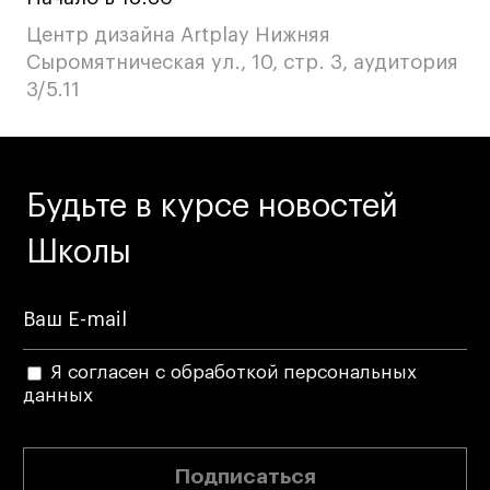
Публичная оферта
Центр дизайна Artplay Нижняя
Условия возврата
Сыромятническая ул., 10, стр. 3, аудитория
Кредит на образование с господдержкой
3/5.11
Лицензия на осуществление образовательной
деятельности АНО ВО «Универсальный
Университет»
Карта сайта
Будьте в курсе новостей
Школы
© 2026 БВШД
Я согласен с обработкой персональных
данных
Подписаться