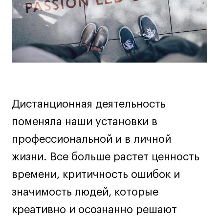
Дизайн интерьера
Дизайн одежды
Стайлинг
Современная живопись
UX/UI-дизайн
Маркетинг
Все программы
Дистанционная деятельность
поменяла наши установки в
Интенсивы
профессиональной и в личной
Мода
жизни. Все больше растет ценность
Маркетинг
Контент
времени, критичность ошибок и
Иллюстрация
значимость людей, которые
Диджитал
креативно и осознанно решают
Интерьер