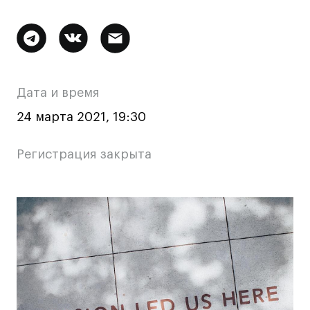
Ювелирный дизайн
Сценография
Дополнительная
Фотография и видео
информация
Промышленный и предметный дизайн
о
Дата и время
Дизайн и декорирование интерьера
мероприятии
Бизнес и маркетинг
24 марта 2021, 19:30
Подготовительные курсы и творческое
развитие
Регистрация закрыта
Среднесрочные
ИЗО и Керамика
Основная
Ландшафтный дизайн
информация
Все программы
о
мероприятии
Онлайн-программы