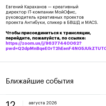
Преподаватели
Евгений Караханов — креативный
Лицензии и аккредитации
директор IT-компании МойОфиc,
Для прессы
руководитель креативных проектов
Ресурсы
проекта Антибуки, спикер в БВШД и MACS.
Партнеры
Чтобы присоединиться к трансляции,
Связи с индустрией
перейдите, пожалуйста, по ссылке:
Вакансии
https://zoom.us/j/96377440062?
pwd=Q2dpMnBqeE0rT2hEenF4NG5JUkZTUT
Контакты
Поступающим
Условия поступления
Ближайшие события
Стоимость обучения
Иностранным студентам
График учебного года
12
августа 2026
Вопросы и ответы