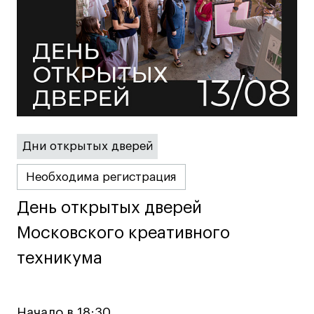
дверей
дверей
info@britishdesign.ru
info@britishdesign.ru
Адрес на карте
Адрес на карте
События
События
Истории успеха
Истории успеха
Работы студентов
Работы студентов
Universal University
Universal University
Дни открытых дверей
EN
EN
Необходима регистрация
День открытых дверей
День открытых дверей
Московского креативного
Московского креативного
техникума
техникума
Политика конфиденциальности
Начало в 18:30