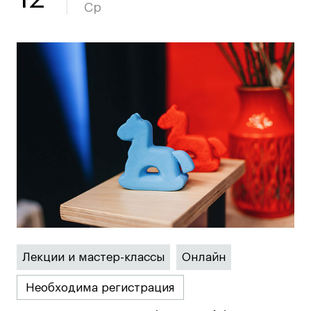
Ср
Карьера
Ассоциация выпускников
Центр карьеры
Живые проекты
Конкурсы
Участие в выставках
Летние стажировки
Проекты студентов
Работы студентов
Лекции и мастер-классы
Онлайн
«Живые» проекты
Необходима регистрация
Участие в выставках