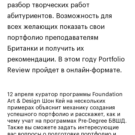
разбор творческих работ
Лайфстайл
абитуриентов. Возможность для
Навыки предпринимателя и управленца
Онлайн
всех желающих показать свои
Маркетинг и генерация лидов
портфолио преподавателям
Искусство
Британки и получить их
Фотография
рекомендации. В этом году Portfolio
Очно + онлайн
Review пройдет в онлайн-формате.
Все программы
Техникум
12 апреля куратор программы Foundation
Art & Design Шон Кей на нескольких
Специалист кино- и медиапродакшена
примерах объяснит механику создания
Графический дизайнер
успешного портфолио и расскажет, как и
чему учат на программах Pre-Degree БВШД.
Цифровой маркетолог
Также вы сможете задать интересующие
Технолог-конструктор одежды
вас вопросы о подготовке портфолио и