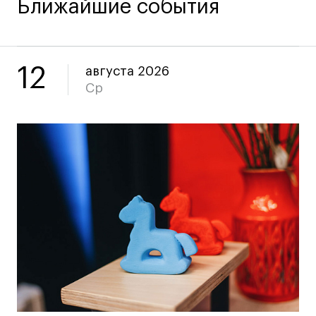
Ближайшие события
Карьера
12
августа 2026
Ассоциация выпускников
Ср
Центр карьеры
Живые проекты
Конкурсы
Участие в выставках
Летние стажировки
Проекты студентов
Работы студентов
«Живые» проекты
Участие в выставках