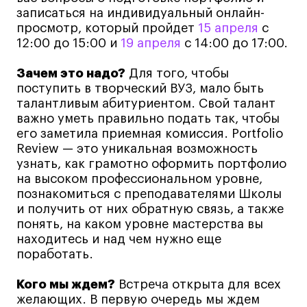
записаться на индивидуальный онлайн-
Коммерческий фотограф
просмотр, который пройдет
15 апреля
с
Все программы
12:00 до 15:00 и
19 апреля
с 14:00 до 17:00.
Зачем это надо?
Для того, чтобы
Для школьников
поступить в творческий ВУЗ, мало быть
талантливым абитуриентом. Свой талант
Интенсивы
важно уметь правильно подать так, чтобы
Среднесрочные
его заметила приемная комиссия. Portfolio
Review — это уникальная возможность
Долгосрочные
узнать, как грамотно оформить портфолио
Все программы
на высоком профессиональном уровне,
познакомиться с преподавателями Школы
и получить от них обратную связь, а также
О школе
понять, на каком уровне мастерства вы
находитесь и над чем нужно еще
Новости
поработать.
События
Кого мы ждем?
Встреча открыта для всех
Блог
желающих. В первую очередь мы ждем