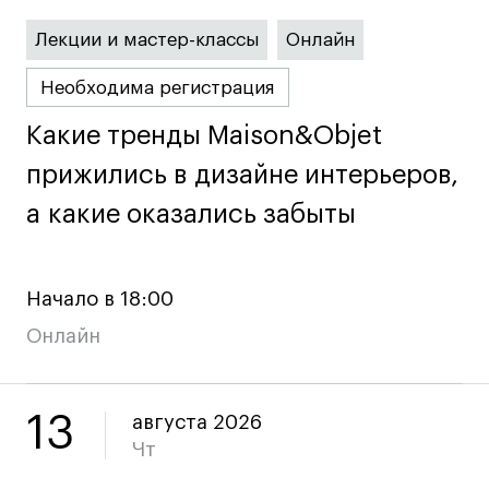
Britanka New Creatives
Fashion Summer
Лекции и мастер-классы
Онлайн
Проект с Microsoft
Необходима регистрация
Какие тренды Maison&Objet
Какие тренды Maison&Objet
прижились в дизайне интерьеров,
прижились в дизайне интерьеров,
Подобрать программу
а какие оказались забыты
а какие оказались забыты
Войти в кампус
Начало в 18:00
Получить сертификат
Онлайн
13
августа 2026
Чт
Дни открытых
Дни открытых
8 495 640 30 92
8 495 640 30 92