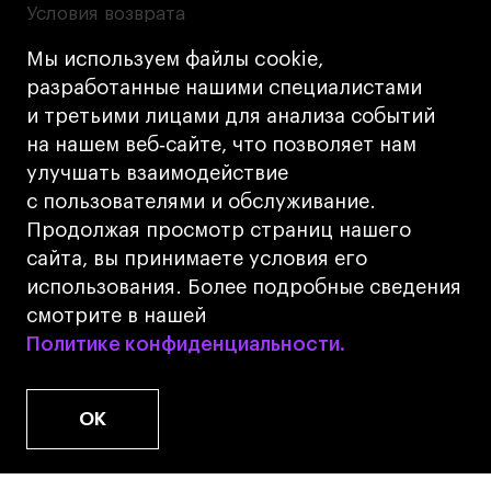
Условия возврата
Кредит на образование с господдержкой
Мы используем файлы cookie,
Лицензия на осуществление образовательной
разработанные нашими специалистами
деятельности АНО ВО «Универсальный
и третьими лицами для анализа событий
Университет»
на нашем веб‑сайте, что позволяет нам
Карта сайта
улучшать взаимодействие
с пользователями и обслуживание.
Дизайн
Продолжая просмотр страниц нашего
Разработка
Cetera
сайта, вы принимаете условия его
использования. Более подробные сведения
© 2026 БВШД
смотрите в нашей
Политике конфиденциальности.
Политике конфиденциальности.
OK
www.u.university