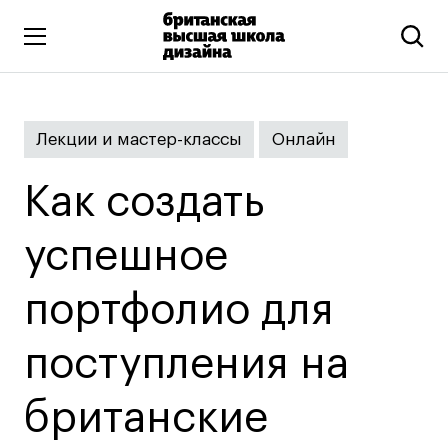
Высшее образование
Лекции и мастер-классы
Онлайн
Искусство и дизайн
Подготовительные курсы
Как создать
Бизнес и маркетинг
Все программы
успешное
портфолио для
Дополнительное образование
Коммуникационный и цифровой дизайн
поступления на
Иллюстрация
британские
Современное искусство
Мода и стиль