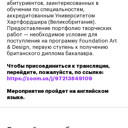
Преподаватели
абитуриентов, заинтересованных в
Лицензии и аккредитации
обучении по специальностям,
аккредитованным Университетом
Для прессы
Хартфордшира (Великобритания).
Ресурсы
Предоставление портфолио творческих
Партнеры
работ — необходимое условие для
поступления на программу Foundation Art
Связи с индустрией
& Design, первую ступень к получению
Вакансии
британского диплома бакалавра.
Контакты
Чтобы присоединиться к трансляции,
перейдите, пожалуйста, по ссылке:
https://zoom.us/j/97213849109
Поступающим
Мероприятие пройдет на английском
Условия поступления
языке.
Стоимость обучения
Иностранным студентам
График учебного года
Вопросы и ответы