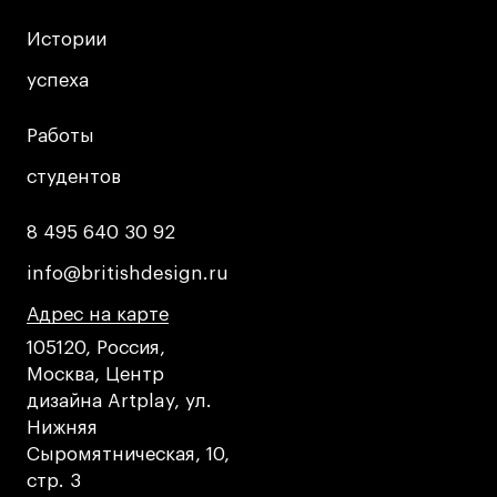
Истории
Истории
успеха
успеха
Работы
Работы
студентов
студентов
8 495 640 30 92
8 495 640 30 92
info@britishdesign.ru
info@britishdesign.ru
Адрес на карте
Адрес на карте
Адрес на карте
105120, Россия,
Москва, Центр
дизайна Artplay, ул.
Нижняя
Сыромятническая, 10,
стр. 3