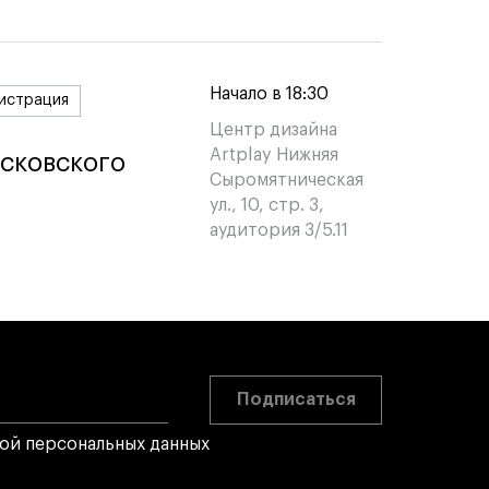
Начало в 18:30
истрация
Центр дизайна
Artplay Нижняя
сковского
сковского
Сыромятническая
ул., 10, стр. 3,
аудитория 3/5.11
Подписаться
кой персональных данных