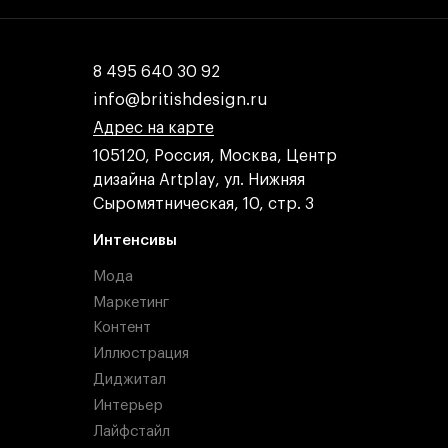
8 495 640 30 92
8 495 640 30 92
info@britishdesign.ru
info@britishdesign.ru
Адрес на карте
Адрес на карте
Адрес на карте
105120, Россия, Москва, Центр
дизайна Artplay, ул. Нижняя
Сыромятническая, 10, стр. 3
Интенсивы
Мода
Маркетинг
Контент
Иллюстрация
Диджитал
Интерьер
Лайфстайл