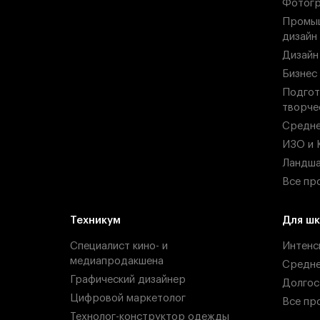
Фотогр
Промыш
дизайн
Дизайн
Бизнес
Подгот
творче
Средн
ИЗО и 
Ландша
Все пр
Техникум
Для шк
Специалист кино- и
Интенс
медиапродакшена
Средн
Графический дизайнер
Долгос
Цифровой маркетолог
Все пр
Технолог-конструктор одежды