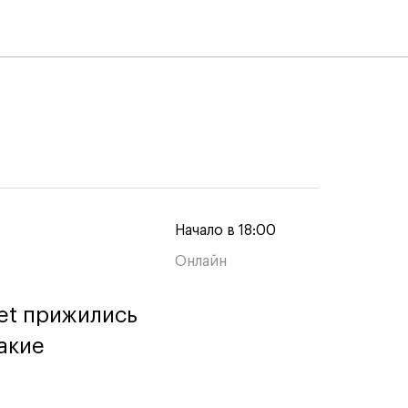
Начало в 18:00
Онлайн
et прижились
et прижились
акие
акие