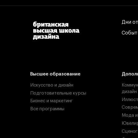
Дни о
Дни о
Событ
Событ
Высшее образование
Допол
Искусство и дизайн
Коммун
дизайн
Подготовительные курсы
Иллюст
Бизнес и маркетинг
Соврем
Все программы
Мода и
Ювелир
Сценог