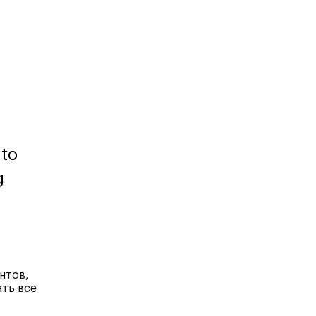
Карта профессий
 to
g
нтов,
ть все