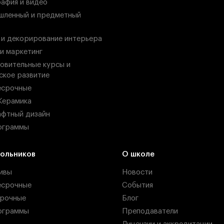
афия и видео
ленный и предметный
 и декорирование интерьера
 и маркетинг
овительные курсы и
ское развитие
есрочные
Керамика
фтный дизайн
ограммы
ольников
О школе
ивы
Новости
есрочные
События
рочные
Блог
ограммы
Преподаватели