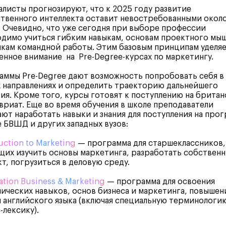
листы прогнозируют, что к 2025 году развитие
твенного интеллекта оставит невостребованными окол
 Очевидно, что уже сегодня при выборе профессии
димо учиться гибким навыкам, основам проектного мы
кам командной работы. Этим базовым принципам уделя
нное внимание на Pre-Degree-курсах по маркетингу.
ммы Pre-Degree дают возможность попробовать себя в
 направлениях и определить траекторию дальнейшего
ия. Кроме того, курсы готовят к поступлению на брита
вриат. Еще во время обучения в школе преподаватели
ют наработать навыки и знания для поступления на про
 БВШД и других западных вузов:
uction to Marketing
— программа для старшеклассников,
их изучить основы маркетинга, разработать собствен
т, погрузиться в деловую среду.
tion Business & Marketing
— программа для освоения
ических навыков, основ бизнеса и маркетинга, повышен
 английского языка (включая специальную терминологи
-лексику).