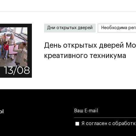
Дни открытых дверей
Необходима рег
День открытых дверей Мо
День открытых дверей Мо
креативного техникума
креативного техникума
лы
Я согласен с обработ