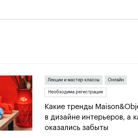
я
Лекции и мастер-классы
Онлайн
Необходима регистрация
Какие тренды Maison&Obj
Какие тренды Maison&Obj
в дизайне интерьеров, а к
в дизайне интерьеров, а к
оказались забыты
оказались забыты