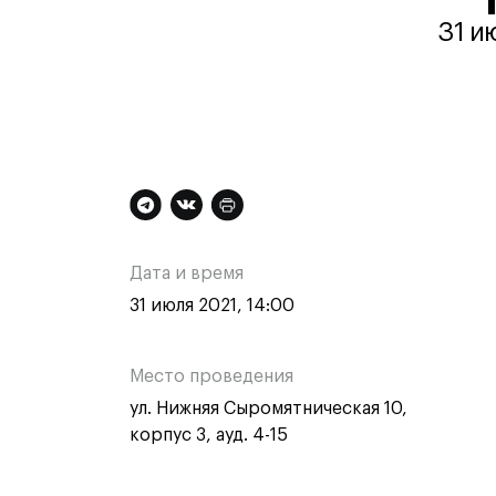
Контакты
31 и
Дополнительная
Ос
Техни
Техни
информация
ин
Дата и время
Специа
о
о
31 июля 2021, 14:00
медиа
Графи
мероприятии
ме
Цифро
Место проведения
Техно
ул. Нижняя Сыромятническая 10,
одежд
Комме
корпус 3, ауд. 4-15