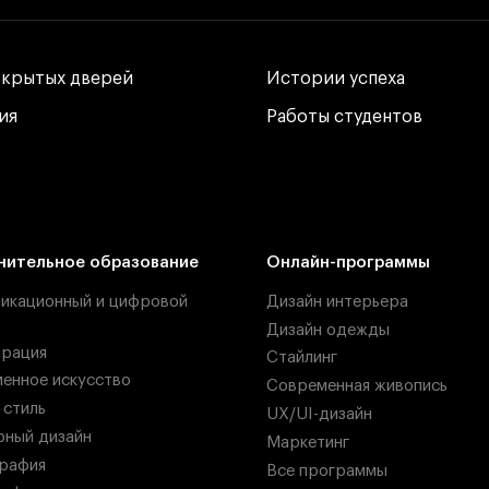
ткрытых дверей
ткрытых дверей
Истории успеха
Истории успеха
ия
ия
Работы студентов
Работы студентов
нительное образование
Онлайн-программы
икационный и цифровой
Дизайн интерьера
Дизайн одежды
рация
Стайлинг
енное искусство
Современная живопись
 стиль
UX/UI-дизайн
ный дизайн
Маркетинг
рафия
Все программы