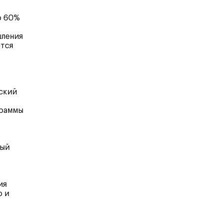
о 60%
шления
ется
нский
граммы
ный
ия
ю и