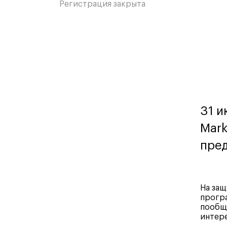
Регистрация закрыта
31 и
Mark
пред
На защ
програ
пообща
интере