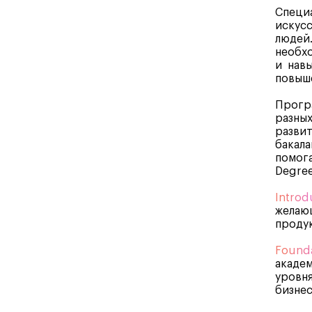
Специа
искусс
людей.
необхо
и навы
повыше
Програ
разных
развит
бакала
помога
Degree
Introd
желающ
продук
Founda
академ
уровня
бизнес