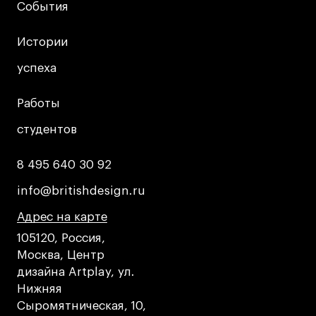
Публичная оферта
События
События
Условия возврата
Истории
Истории
Кредит на образование с господдержкой
успеха
успеха
Лицензия на осуществление образовательной
деятельности АНО ВО «Универсальный
Университет»
Работы
Работы
Карта сайта
студентов
студентов
8 495 640 30 92
8 495 640 30 92
© 2026 БВШД
info@britishdesign.ru
info@britishdesign.ru
Адрес на карте
Адрес на карте
Адрес на карте
105120, Россия,
Москва, Центр
дизайна Artplay, ул.
Нижняя
Сыромятническая, 10,