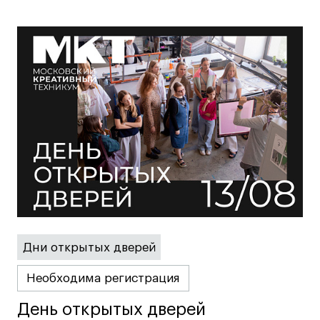
Карьера
Ассоциация выпускников
Центр карьеры
Живые проекты
Конкурсы
Участие в выставках
Летние стажировки
Проекты студентов
Дни открытых дверей
Работы студентов
Необходима регистрация
«Живые» проекты
Участие в выставках
День открытых дверей
День открытых дверей