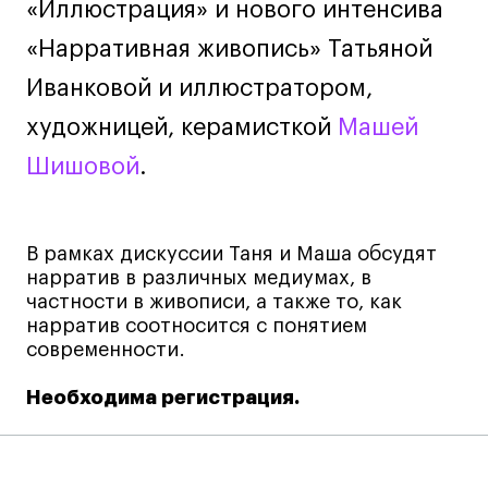
«Иллюстрация» и нового интенсива
Лайфстайл
«Нарративная живопись» Татьяной
Навыки предпринимателя и управленца
Иванковой и иллюстратором,
Онлайн
художницей, керамисткой
Машей
Маркетинг и генерация лидов
Искусство
Шишовой
.
Фотография
Очно + онлайн
В рамках дискуссии Таня и Маша обсудят
Все программы
нарратив в различных медиумах, в
частности в живописи, а также то, как
нарратив соотносится с понятием
Техникум
современности.
Специалист кино- и медиапродакшена
Необходима регистрация.
Графический дизайнер
Цифровой маркетолог
Технолог-конструктор одежды