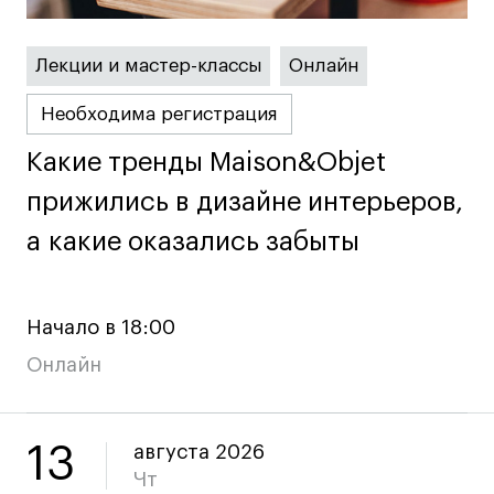
Преподаватели
Лицензии и аккредитации
Лекции и мастер-классы
Онлайн
Для прессы
Ресурсы
Необходима регистрация
Партнеры
Какие тренды Maison&Objet
Какие тренды Maison&Objet
Связи с индустрией
прижились в дизайне интерьеров,
прижились в дизайне интерьеров,
Вакансии
Контакты
а какие оказались забыты
а какие оказались забыты
Поступающим
Начало в 18:00
Условия поступления
Онлайн
Стоимость обучения
Иностранным студентам
13
августа 2026
График учебного года
Чт
Вопросы и ответы