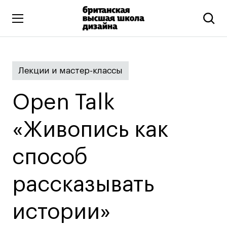
Высшее образование
Лекции и мастер-классы
Искусство и дизайн
Подготовительные курсы
Open Talk
Бизнес и маркетинг
Все программы
«Живопись как
способ
Дополнительное образование
Коммуникационный и цифровой дизайн
рассказывать
Иллюстрация
истории»
Современное искусство
Мода и стиль