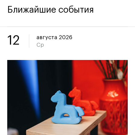
Коммерческий фотограф
Ближайшие события
Все программы
Для школьников
12
августа 2026
Ср
Интенсивы
Среднесрочные
Долгосрочные
Все программы
О школе
Новости
События
Блог