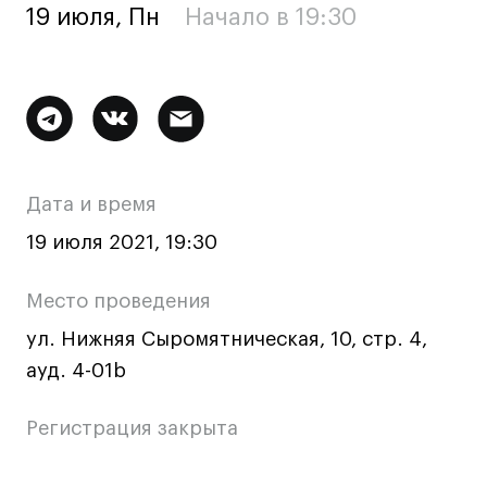
19 июля, Пн
Начало в 19:30
Ювелирный дизайн
Сценография
Фотография и видео
Дополнительная
Промышленный и предметный дизайн
Дизайн и декорирование интерьера
информация
Бизнес и маркетинг
о
Дата и время
Подготовительные курсы и творческое
мероприятии
развитие
19 июля 2021, 19:30
Среднесрочные
Место проведения
ИЗО и Керамика
ул. Нижняя Сыромятническая, 10, стр. 4,
Ландшафтный дизайн
ауд. 4-01b
Все программы
Регистрация закрыта
Онлайн-программы