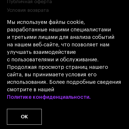
Публичная оферта
Условия возврата
Кредит на образование с господдержкой
Мы используем файлы cookie,
Лицензия на осуществление образовательной
разработанные нашими специалистами
деятельности АНО ВО «Универсальный
и третьими лицами для анализа событий
Университет»
на нашем веб‑сайте, что позволяет нам
Карта сайта
улучшать взаимодействие
с пользователями и обслуживание.
Дизайн
Продолжая просмотр страниц нашего
Разработка
Cetera
сайта, вы принимаете условия его
использования. Более подробные сведения
© 2026 БВШД
смотрите в нашей
Политике конфиденциальности.
Политике конфиденциальности.
OK
www.u.university