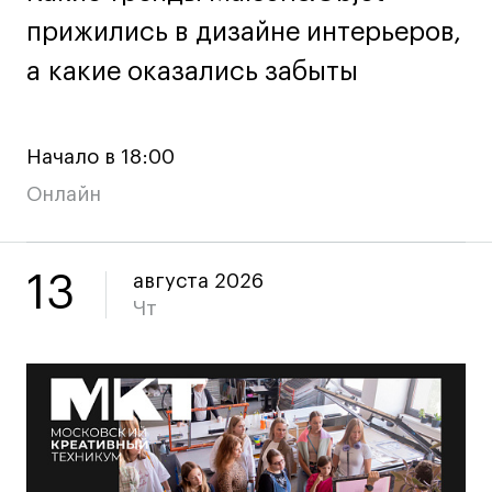
прижились в дизайне интерьеров,
прижились в дизайне интерьеров,
Карьера
а какие оказались забыты
а какие оказались забыты
Ассоциация выпускников
Центр карьеры
Начало в 18:00
Живые проекты
Онлайн
Конкурсы
Участие в выставках
Летние стажировки
13
августа 2026
Чт
Проекты студентов
Работы студентов
«Живые» проекты
Участие в выставках