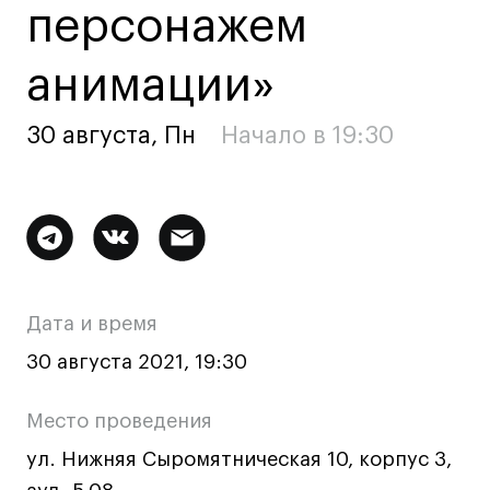
персонажем
Ювелирный дизайн
Сценография
анимации»
Фотография и видео
Промышленный и предметный дизайн
30 августа, Пн
Начало в 19:30
Дизайн и декорирование интерьера
Бизнес и маркетинг
Подготовительные курсы и творческое
Дополнительная
развитие
информация
Среднесрочные
о
ИЗО и Керамика
Дата и время
Ландшафтный дизайн
мероприятии
30 августа 2021, 19:30
Все программы
Место проведения
Онлайн-программы
ул. Нижняя Сыромятническая 10, корпус 3,