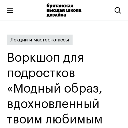
Высшее образование
Лекции и мастер-классы
Искусство и дизайн
Подготовительные курсы
Воркшоп для
Бизнес и маркетинг
Все программы
подростков
«Модный образ,
Дополнительное образование
Коммуникационный и цифровой дизайн
вдохновленный
Иллюстрация
твоим любимым
Современное искусство
Мода и стиль