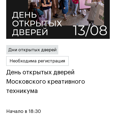
Britanka New Creatives
Fashion Summer
Проект с Microsoft
Подобрать программу
Дни открытых дверей
Необходима регистрация
Войти в кампус
День открытых дверей
День открытых дверей
Получить сертификат
Московского креативного
Московского креативного
техникума
техникума
Начало в 18:30
Дни открытых
Дни открытых
8 495 640 30 92
8 495 640 30 92