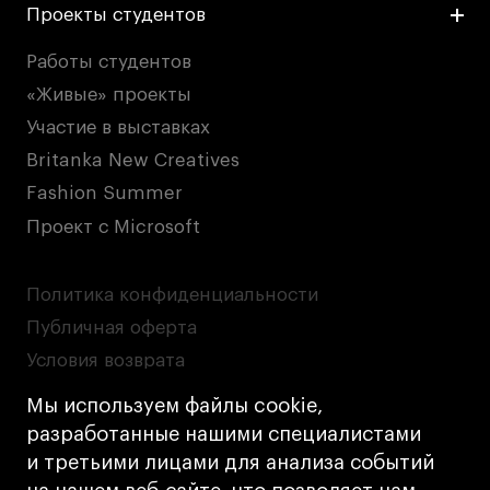
Проекты студентов
Работы студентов
«Живые» проекты
Участие в выставках
Britanka New Creatives
Fashion Summer
Проект с Microsoft
Политика конфиденциальности
Публичная оферта
Условия возврата
Кредит на образование с господдержкой
Мы используем файлы cookie,
Лицензия на осуществление образовательной
разработанные нашими специалистами
деятельности АНО ВО «Универсальный
и третьими лицами для анализа событий
Университет»