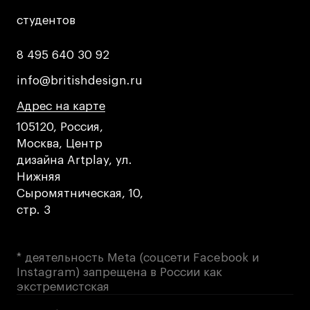
студентов
студентов
8 495 640 30 92
8 495 640 30 92
info@britishdesign.ru
info@britishdesign.ru
Адрес на карте
Адрес на карте
Адрес на карте
105120, Россия,
Москва, Центр
дизайна Artplay, ул.
Нижняя
Сыромятническая, 10,
стр. 3
* деятельность Meta (соцсети Facebook и
Instagram) запрещена в России как
экстремистская