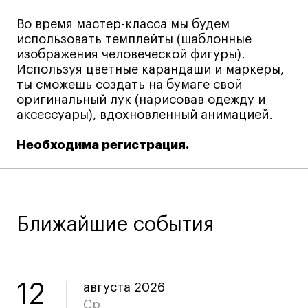
Коммерческий фотограф
Во время мастер-класса мы будем
Все программы
использовать темплейты (шаблонные
изображения человеческой фигуры).
Используя цветные карандаши и маркеры,
Для школьников
ты сможешь создать на бумаге свой
оригинальный лук (нарисовав одежду и
Интенсивы
аксессуары), вдохновленный анимацией.
Среднесрочные
Необходима регистрация.
Долгосрочные
Все программы
О школе
Ближайшие события
Новости
События
12
августа 2026
Блог
Ср