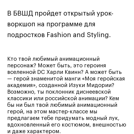
Лайфстайл
В БВШД пройдет открытый урок-
Навыки предпринимателя и управленца
воркшоп на программе для
Онлайн
подростков Fashion and Styling.
Маркетинг и генерация лидов
Искусство
Фотография
Кто твой любимый анимационный
Очно + онлайн
персонаж? Может быть, это героиня
Все программы
вселенной DC Харли Квинн? А может быть
— герой знаменитой манги «Моя геройская
академия», созданной Изуки Мидории?
Техникум
Возможно, ты поклонник диснеевской
классики или российской анимации? Кем
Специалист кино- и медиапродакшена
бы ни был твой любимый анимационный
герой, на этом мастер-классе мы
Графический дизайнер
предлагаем тебе придумать модный лук,
Цифровой маркетолог
вдохновленный его костюмом, внешностью
Технолог-конструктор одежды
и даже характером.