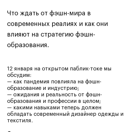
Навыки предпринимателя и управленца
Что ждать от фэшн-мира в
Онлайн
современных реалиях и как они
Маркетинг и генерация лидов
влияют на стратегию фэшн-
Искусство
Фотография
образования.
Очно + онлайн
Все программы
12 января на открытом паблик-токе мы
обсудим:
Техникум
— как пандемия повлияла на фэшн-
образование и индустрию;
Специалист кино- и медиапродакшена
— ожидания и реальность от фэшн-
образования и профессии в целом;
Графический дизайнер
— какими навыками теперь должен
Цифровой маркетолог
обладать современный дизайнер одежды и
Технолог-конструктор одежды
текстиля.
Коммерческий фотограф