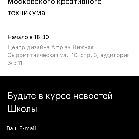
Московского креативного
Московского креативного
Условия возврата
Кредит на образование с господдержкой
техникума
техникума
Лицензия на осуществление образовательной
деятельности АНО ВО «Универсальный
Университет»
Начало в 18:30
Карта сайта
Центр дизайна Artplay Нижняя
Сыромятническая ул., 10, стр. 3, аудитория
3/5.11
© 2026 БВШД
Будьте в курсе новостей
Школы