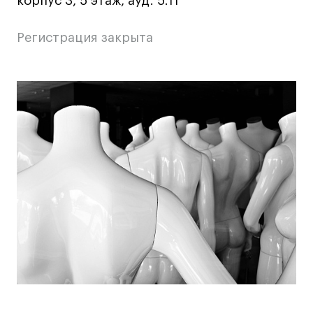
корпус 3, 5 этаж, ауд. 5.11
Дизайн интерьера
Дизайн одежды
Регистрация закрыта
Стайлинг
Современная живопись
UX/UI-дизайн
Основная
Маркетинг
информация
Все программы
о
мероприятии
Интенсивы
Мода
Маркетинг
Контент
Иллюстрация
Интерьер
Лайфстайл