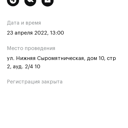
Ювелирный дизайн
информация
Сценография
о
Фотография и видео
Дата и время
мероприятии
Промышленный и предметный дизайн
23 апреля 2022, 13:00
Дизайн и декорирование интерьера
Бизнес и маркетинг
Место проведения
Подготовительные курсы и творческое
ул. Нижняя Сыромятническая, дом 10, стр
развитие
2, ауд. 2/4 10
Среднесрочные
ИЗО и Керамика
Регистрация закрыта
Ландшафтный дизайн
Все программы
Основная
информация
Онлайн-программы
о