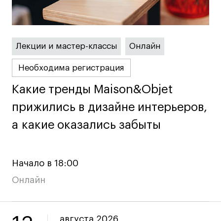
Преподаватели
Лицензии и аккредитации
Для прессы
Ресурсы
Лекции и мастер-классы
Онлайн
Партнеры
Необходима регистрация
Связи с индустрией
Какие тренды Maison&Objet
Какие тренды Maison&Objet
Вакансии
Контакты
прижились в дизайне интерьеров,
прижились в дизайне интерьеров,
а какие оказались забыты
а какие оказались забыты
Поступающим
Условия поступления
Начало в 18:00
Стоимость обучения
Онлайн
Иностранным студентам
График учебного года
Вопросы и ответы
августа 2026