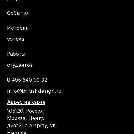
Публичная оферта
Условия возврата
События
События
Кредит на образование с господдержкой
Истории
Истории
Лицензия на осуществление образовательной
деятельности АНО ВО «Универсальный
успеха
успеха
Университет»
Карта сайта
Работы
Работы
студентов
студентов
© 2026 БВШД
8 495 640 30 92
8 495 640 30 92
info@britishdesign.ru
info@britishdesign.ru
Адрес на карте
Адрес на карте
Адрес на карте
105120, Россия,
Москва, Центр
дизайна Artplay, ул.
Нижняя