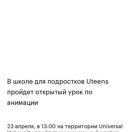
Дизайн интерьера
мероприятии
Дизайн одежды
Стайлинг
Современная живопись
UX/UI-дизайн
Маркетинг
Все программы
Интенсивы
В школе для подростков Uteens
Мода
пройдет открытый урок по
Маркетинг
анимации
Контент
Иллюстрация
Диджитал
23 апреля, в 13:00 на территории Universal
Интерьер