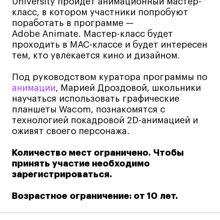
University пройдет анимационный мастер-
класс, в котором участники попробуют
Лайфстайл
поработать в программе —
Навыки предпринимателя и управленца
Adobe Animate. Мастер-класс будет
Онлайн
проходить в MAC-классе и будет интересен
тем, кто увлекается кино и дизайном.
Маркетинг и генерация лидов
Искусство
Под руководством куратора программы по
Фотография
анимации
, Марией Дроздовой, школьники
научаться использовать графические
Очно + онлайн
планшеты Wacom, познакомятся с
Все программы
технологией покадровой 2D-анимацией и
оживят своего персонажа.
Техникум
Количество мест ограничено. Чтобы
принять участие необходимо
Специалист кино- и медиапродакшена
зарегистрироваться.
Графический дизайнер
Возрастное ограничение: от 10 лет.
Цифровой маркетолог
Технолог-конструктор одежды