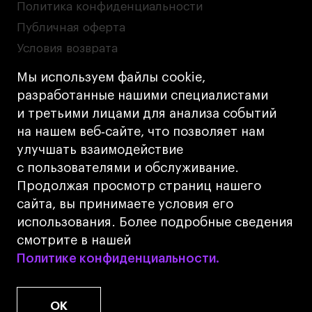
Политика конфиденциальности
Публичная оферта
Условия возврата
Кредит на образование с господдержкой
Мы используем файлы cookie,
Лицензия на осуществление образовательной
разработанные нашими специалистами
деятельности АНО ВО «Универсальный
и третьими лицами для анализа событий
Университет»
на нашем веб‑сайте, что позволяет нам
Карта сайта
улучшать взаимодействие
с пользователями и обслуживание.
Дизайн
Продолжая просмотр страниц нашего
Разработка
Cetera
сайта, вы принимаете условия его
использования. Более подробные сведения
© 2026 БВШД
смотрите в нашей
Политике конфиденциальности.
Политике конфиденциальности.
OK