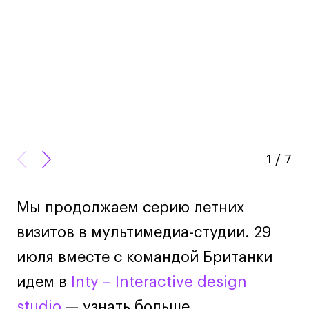
Дизайн интерьера
Дизайн одежды
Стайлинг
Современная живопись
UX/UI-дизайн
Маркетинг
Все программы
1
/
7
Интенсивы
Мода
Мы продолжаем серию летних
Маркетинг
визитов в мультимедиа-студии. 29
Контент
июля вместе с командой Британки
Иллюстрация
идем в
Inty – Interactive design
Диджитал
studio
— узнать больше
Интерьер