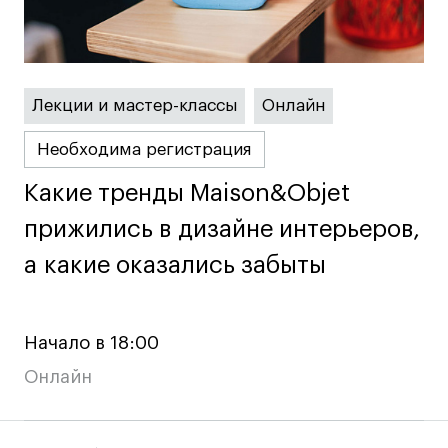
Карьера
Ассоциация выпускников
Лекции и мастер-классы
Онлайн
Центр карьеры
Необходима регистрация
Живые проекты
Какие тренды Maison&Objet
Какие тренды Maison&Objet
Конкурсы
Участие в выставках
прижились в дизайне интерьеров,
прижились в дизайне интерьеров,
Летние стажировки
а какие оказались забыты
а какие оказались забыты
Проекты студентов
Начало в 18:00
Работы студентов
Онлайн
«Живые» проекты
Участие в выставках