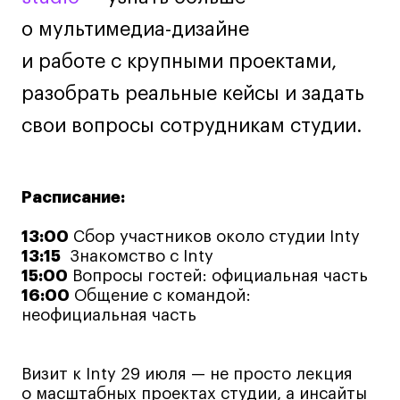
Лайфстайл
о мультимедиа-дизайне
Навыки предпринимателя и управленца
и работе с крупными проектами,
Онлайн
разобрать реальные кейсы и задать
Маркетинг и генерация лидов
свои вопросы сотрудникам студии.
Искусство
Фотография
Очно + онлайн
Расписание:
Все программы
13:00
Сбор участников около студии Inty
13:15
Знакомство с Inty
Техникум
15:00
Вопросы гостей: официальная часть
16:00
Общение с командой:
Специалист кино- и медиапродакшена
неофициальная часть
Графический дизайнер
Цифровой маркетолог
Визит к Inty 29 июля — не просто лекция
Технолог-конструктор одежды
о масштабных проектах студии, а инсайты