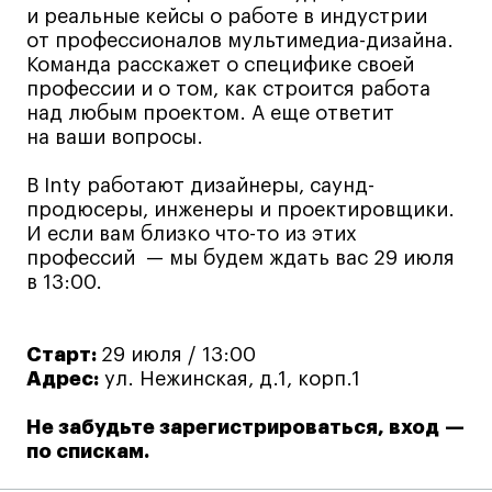
и реальные кейсы о работе в индустрии
Коммерческий фотограф
от профессионалов мультимедиа-дизайна.
Все программы
Команда расскажет о специфике своей
профессии и о том, как строится работа
над любым проектом. А еще ответит
Для школьников
на ваши вопросы.
Интенсивы
В Inty работают дизайнеры, саунд-
Среднесрочные
продюсеры, инженеры и проектировщики.
И если вам близко что-то из этих
Долгосрочные
профессий — мы будем ждать вас 29 июля
Все программы
в 13:00.
О школе
Старт:
29 июля / 13:00
Адрес:
ул. Нежинская, д.1, корп.1
Новости
Не забудьте зарегистрироваться, вход —
События
по спискам.
Блог