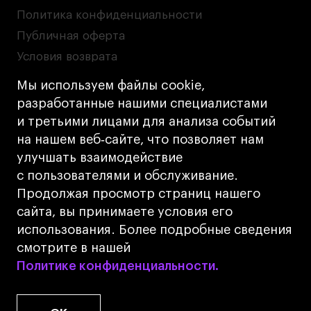
Политика конфиденциальности
Публичная оферта
Условия возврата
Кредит на образование с господдержкой
Мы используем файлы cookie,
Лицензия на осуществление образовательной
разработанные нашими специалистами
деятельности АНО ВО «Универсальный
и третьими лицами для анализа событий
Университет»
на нашем веб‑сайте, что позволяет нам
Карта сайта
улучшать взаимодействие
с пользователями и обслуживание.
Дизайн
Продолжая просмотр страниц нашего
Разработка
Cetera
сайта, вы принимаете условия его
использования. Более подробные сведения
© 2026 БВШД
смотрите в нашей
Политике конфиденциальности.
Политике конфиденциальности.