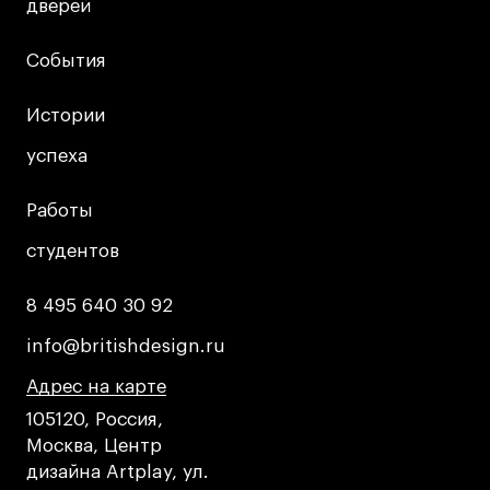
дверей
дверей
События
События
Истории
Истории
успеха
успеха
Работы
Работы
студентов
студентов
8 495 640 30 92
8 495 640 30 92
info@britishdesign.ru
info@britishdesign.ru
Адрес на карте
Адрес на карте
Адрес на карте
105120, Россия,
Москва, Центр
дизайна Artplay, ул.