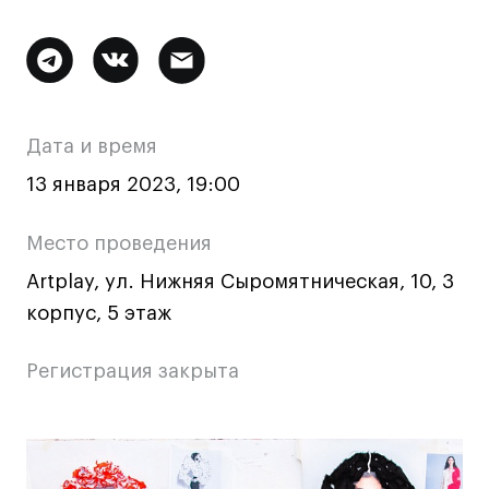
Ювелирный дизайн
Сценография
Дополнительная
Фотография и видео
информация
Промышленный и предметный дизайн
о
Дата и время
Дизайн и декорирование интерьера
мероприятии
Бизнес и маркетинг
13 января 2023, 19:00
Подготовительные курсы и творческое
развитие
Место проведения
Среднесрочные
Artplay, ул. Нижняя Сыромятническая, 10, 3
ИЗО и Керамика
корпус, 5 этаж
Ландшафтный дизайн
Регистрация закрыта
Все программы
Онлайн-программы
Основная