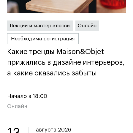
Fashion Summer
Проект с Microsoft
Лекции и мастер-классы
Онлайн
Необходима регистрация
Подобрать программу
Какие тренды Maison&Objet
Какие тренды Maison&Objet
прижились в дизайне интерьеров,
прижились в дизайне интерьеров,
Войти в кампус
а какие оказались забыты
а какие оказались забыты
Получить сертификат
Начало в 18:00
Онлайн
Дни открытых
Дни открытых
8 495 640 30 92
8 495 640 30 92
дверей
дверей
августа 2026
info@britishdesign.ru
info@britishdesign.ru