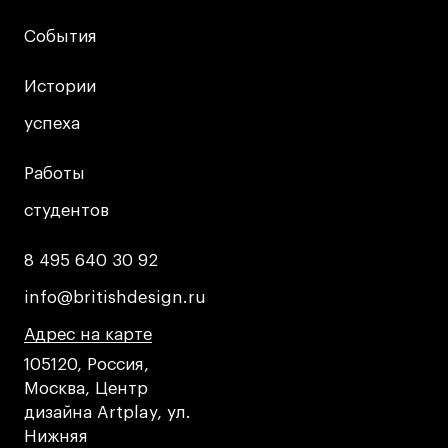
События
События
Истории
Истории
успеха
успеха
Работы
Работы
студентов
студентов
8 495 640 30 92
8 495 640 30 92
info@britishdesign.ru
info@britishdesign.ru
Адрес на карте
Адрес на карте
Адрес на карте
105120, Россия,
Москва, Центр
дизайна Artplay, ул.
Нижняя