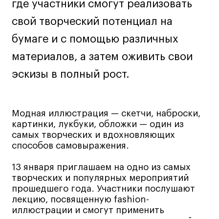
где участники смогут реализовать
Навыки предпринимателя и управленца
свой творческий потенциал на
Онлайн
бумаге и с помощью различных
Маркетинг и генерация лидов
материалов, а затем оживить свои
Искусство
Фотография
эскизы в полный рост.
Очно + онлайн
Все программы
Модная иллюстрация — скетчи, наброски,
картинки, лукбуки, обложки — один из
Техникум
самых творческих и вдохновляющих
способов самовыражения.
Специалист кино- и медиапродакшена
13 января приглашаем на одно из самых
Графический дизайнер
творческих и популярных мероприятий
Цифровой маркетолог
прошедшего года. Участники послушают
лекцию, посвященную fashion-
Технолог-конструктор одежды
иллюстрации и смогут применить
Коммерческий фотограф