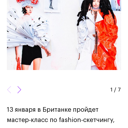
информация
Дизайн интерьера
Дизайн одежды
о
Стайлинг
мероприятии
Современная живопись
UX/UI-дизайн
Маркетинг
Все программы
Интенсивы
Мода
1
/
7
Маркетинг
Контент
13 января в Британке пройдет
Иллюстрация
Интерьер
мастер-класс по fashion-скетчингу,
Лайфстайл