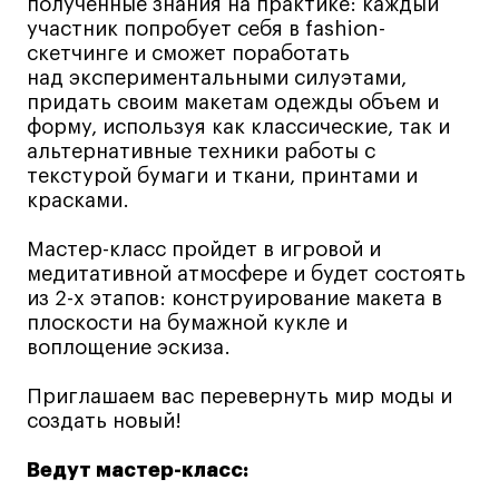
полученные знания на практике: каждый
Все программы
участник попробует себя в fashion-
скетчинге и сможет поработать
над экспериментальными силуэтами,
Для школьников
придать своим макетам одежды объем и
форму, используя как классические, так и
Интенсивы
альтернативные техники работы с
текстурой бумаги и ткани, принтами и
Среднесрочные
красками.
Долгосрочные
Все программы
Мастер-класс пройдет в игровой и
медитативной атмосфере и будет состоять
из 2-х этапов: конструирование макета в
О школе
плоскости на бумажной кукле и
воплощение эскиза.
Новости
Приглашаем вас перевернуть мир моды и
События
создать новый!
Блог
Преподаватели
Ведут мастер-класс: