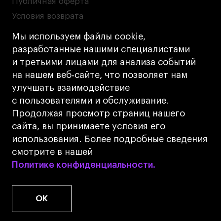
Публичная оферта
Условия возврата
Кредит на образование с господдержкой
Мы используем файлы cookie,
Лицензия на осуществление образовательной
разработанные нашими специалистами
деятельности АНО ВО «Универсальный
и третьими лицами для анализа событий
Университет»
на нашем веб‑сайте, что позволяет нам
Карта сайта
улучшать взаимодействие
с пользователями и обслуживание.
Дизайн
Продолжая просмотр страниц нашего
Разработка
Cetera
сайта, вы принимаете условия его
использования. Более подробные сведения
© 2026 БВШД
смотрите в нашей
Политике конфиденциальности.
Политике конфиденциальности.
OK
www.u.university