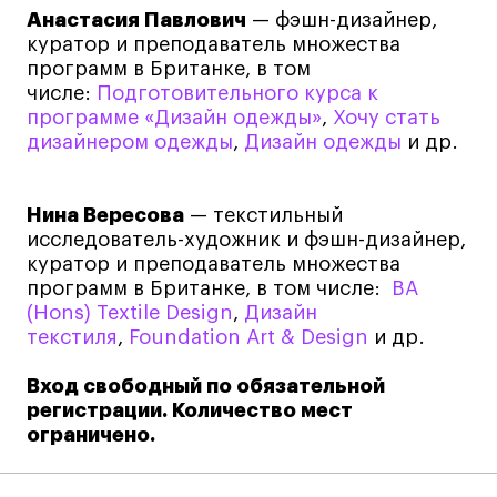
Лицензии и аккредитации
Анастасия Павлович
— фэшн-дизайнер,
Для прессы
куратор и преподаватель множества
Ресурсы
программ в Британке, в том
числе:
Подготовительного курса к
Партнеры
программе «Дизайн одежды»
,
Хочу стать
Связи с индустрией
дизайнером одежды
,
Дизайн одежды
и др.
Вакансии
Контакты
Нина Вересова
— текстильный
исследователь-художник и фэшн-дизайнер,
куратор и преподаватель множества
Поступающим
программ в Британке, в том числе:
BA
(Hons) Textile Design
,
Дизайн
Условия поступления
текстиля
,
Foundation Art & Design
и др.
Стоимость обучения
Вход свободный по обязательной
Иностранным студентам
регистрации. Количество мест
График учебного года
ограничено.
Вопросы и ответы