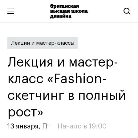
Высшее образование
Лекции и мастер-классы
Искусство и дизайн
Подготовительные курсы
Лекция и мастер-
Бизнес и маркетинг
Все программы
класс «‎Fashion-
скетчинг в полный
Дополнительное образование
Коммуникационный и цифровой дизайн
рост»‎‎
Иллюстрация
Современное искусство
13 января, Пт
Начало в 19:00
Мода и стиль