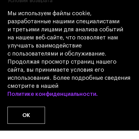
Условия возврата
Кредит на образование с господдержкой
Мы используем файлы cookie,
Лицензия на осуществление образовательной
разработанные нашими специалистами
деятельности АНО ВО «Универсальный
и третьими лицами для анализа событий
Университет»
на нашем веб‑сайте, что позволяет нам
Карта сайта
улучшать взаимодействие
с пользователями и обслуживание.
Дизайн
Продолжая просмотр страниц нашего
Разработка
Cetera
сайта, вы принимаете условия его
использования. Более подробные сведения
© 2026 БВШД
смотрите в нашей
Политике конфиденциальности.
Политике конфиденциальности.
OK
www.u.university