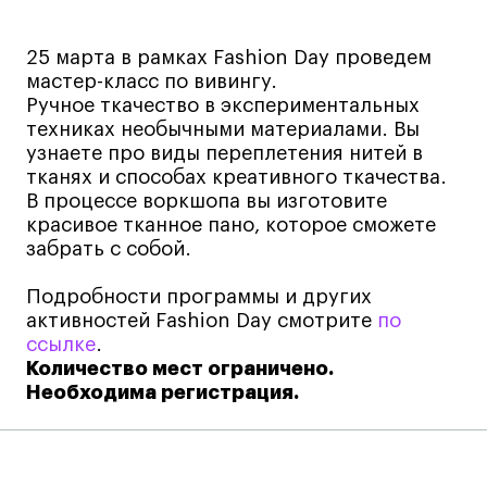
Навыки предпринимателя и управленца
25 марта в рамках Fashion Day проведем
Онлайн
мастер-класс по вивингу.
Маркетинг и генерация лидов
Ручное ткачество в экспериментальных
Искусство
техниках необычными материалами. Вы
узнаете про виды переплетения нитей в
Фотография
тканях и способах креативного ткачества.
Очно + онлайн
В процессе воркшопа вы изготовите
красивое тканное пано, которое сможете
Все программы
забрать с собой.
Подробности программы и других
Техникум
активностей Fashion Day смотрите
по
ссылке
.
Специалист кино- и медиапродакшена
Количество мест ограничено.
Графический дизайнер
Необходима регистрация.
Цифровой маркетолог
Технолог-конструктор одежды
Коммерческий фотограф