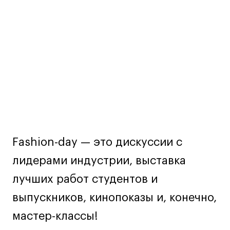
Дизайн интерьера
мероприятии
Дизайн одежды
Стайлинг
Современная живопись
UX/UI-дизайн
Маркетинг
Все программы
Интенсивы
Fashion-day — это дискуссии с
Мода
лидерами индустрии, выставка
Маркетинг
лучших работ студентов и
Контент
выпускников, кинопоказы и, конечно,
Иллюстрация
Интерьер
мастер-классы!
Лайфстайл