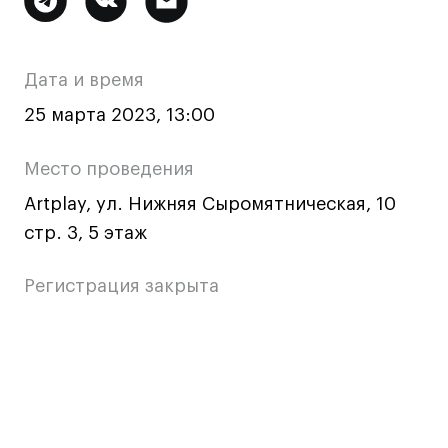
Ювелирный дизайн
информация
Сценография
о
Фотография и видео
Дата и время
мероприятии
Промышленный и предметный дизайн
25 марта 2023, 13:00
Дизайн и декорирование интерьера
Бизнес и маркетинг
Место проведения
Подготовительные курсы и творческое
Artplay, ул. Нижняя Сыромятническая, 10
развитие
стр. 3, 5 этаж
Среднесрочные
ИЗО и Керамика
Регистрация закрыта
Ландшафтный дизайн
Все программы
Основная
информация
Онлайн-программы
о