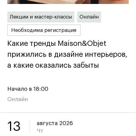
Лицензии и аккредитации
Для прессы
Лекции и мастер-классы
Онлайн
Ресурсы
Партнеры
Необходима регистрация
Связи с индустрией
Какие тренды Maison&Objet
Какие тренды Maison&Objet
Вакансии
прижились в дизайне интерьеров,
прижились в дизайне интерьеров,
Контакты
а какие оказались забыты
а какие оказались забыты
Поступающим
Условия поступления
Начало в 18:00
Стоимость обучения
Онлайн
Иностранным студентам
График учебного года
13
августа 2026
Вопросы и ответы
Чт