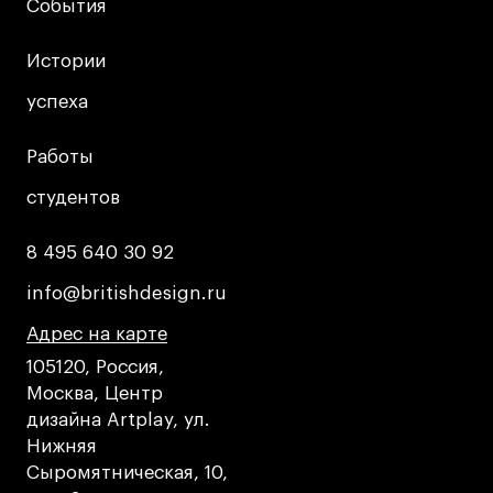
События
События
Условия возврата
Кредит на образование с господдержкой
Истории
Истории
Лицензия на осуществление образовательной
деятельности АНО ВО «Универсальный
успеха
успеха
Университет»
Карта сайта
Работы
Работы
студентов
студентов
© 2026 БВШД
8 495 640 30 92
8 495 640 30 92
info@britishdesign.ru
info@britishdesign.ru
Адрес на карте
Адрес на карте
Адрес на карте
105120, Россия,
Москва, Центр
дизайна Artplay, ул.
Нижняя
Сыромятническая, 10,