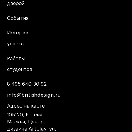
Публичная оферта
дверей
дверей
Условия возврата
События
События
Кредит на образование с господдержкой
Лицензия на осуществление образовательной
Истории
Истории
деятельности АНО ВО «Универсальный
Университет»
успеха
успеха
Карта сайта
Работы
Работы
студентов
студентов
© 2026 БВШД
8 495 640 30 92
8 495 640 30 92
info@britishdesign.ru
info@britishdesign.ru
Адрес на карте
Адрес на карте
Адрес на карте
105120, Россия,
Москва, Центр
дизайна Artplay, ул.