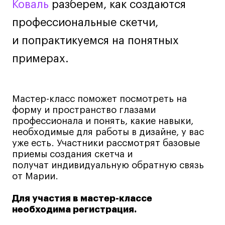
Коваль
разберем, как создаются
Лайфстайл
профессиональные скетчи,
Навыки предпринимателя и управленца
и попрактикуемся на понятных
Онлайн
примерах.
Маркетинг и генерация лидов
Искусство
Фотография
Мастер-класс поможет посмотреть на
Очно + онлайн
форму и пространство глазами
Все программы
профессионала и понять, какие навыки,
необходимые для работы в дизайне, у вас
уже есть. Участники рассмотрят базовые
Техникум
приемы создания скетча и
получат индивидуальную обратную связь
Специалист кино- и медиапродакшена
от Марии.
Графический дизайнер
Для участия в мастер-классе
Цифровой маркетолог
необходима регистрация.
Технолог-конструктор одежды