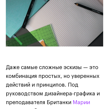
Дизайн интерьера
мероприятии
Дизайн одежды
Стайлинг
Современная живопись
UX/UI-дизайн
Маркетинг
Все программы
Интенсивы
Даже самые сложные эскизы — это
Мода
комбинация простых, но уверенных
Маркетинг
действий и принципов. Под
Контент
руководством дизайнера-графика и
Иллюстрация
Диджитал
преподавателя Британки
Марии
Интерьер