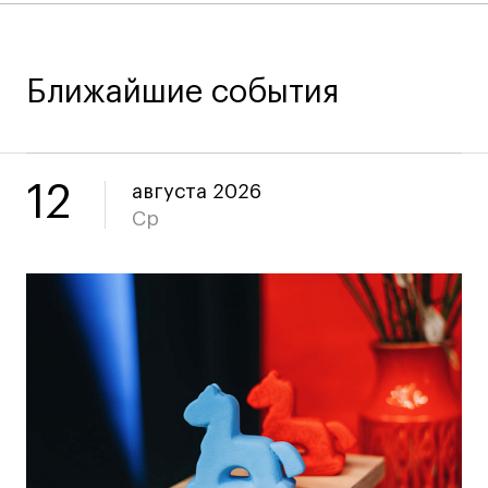
Коммерческий фотограф
Все программы
Ближайшие события
Для школьников
Интенсивы
12
августа 2026
Среднесрочные
Ср
Долгосрочные
Все программы
О школе
Новости
События
Блог