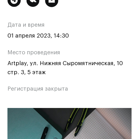
Ювелирный дизайн
информация
Сценография
о
Фотография и видео
Дата и время
мероприятии
Промышленный и предметный дизайн
01 апреля 2023, 14:30
Дизайн и декорирование интерьера
Бизнес и маркетинг
Место проведения
Подготовительные курсы и творческое
Artplay, ул. Нижняя Сыромятническая, 10
развитие
стр. 3, 5 этаж
Среднесрочные
ИЗО и Керамика
Регистрация закрыта
Ландшафтный дизайн
Все программы
Основная
информация
Онлайн-программы
о