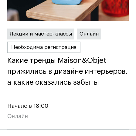
Преподаватели
Лицензии и аккредитации
Для прессы
Ресурсы
Лекции и мастер-классы
Онлайн
Партнеры
Связи с индустрией
Необходима регистрация
Вакансии
Какие тренды Maison&Objet
Какие тренды Maison&Objet
Контакты
прижились в дизайне интерьеров,
прижились в дизайне интерьеров,
а какие оказались забыты
а какие оказались забыты
Поступающим
Условия поступления
Начало в 18:00
Стоимость обучения
Иностранным студентам
Онлайн
График учебного года
Вопросы и ответы