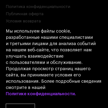
Политика конфиденциальности
Публичная оферта
Условия возврата
Кредит на образование с господдержкой
Мы используем файлы cookie,
Лицензия на осуществление образовательной
разработанные нашими специалистами
деятельности АНО ВО «Универсальный
и третьими лицами для анализа событий
Университет»
на нашем веб‑сайте, что позволяет нам
Карта сайта
улучшать взаимодействие
с пользователями и обслуживание.
Дизайн
Продолжая просмотр страниц нашего
Разработка
Cetera
сайта, вы принимаете условия его
использования. Более подробные сведения
© 2026 БВШД
смотрите в нашей
Политике конфиденциальности.
Политике конфиденциальности.