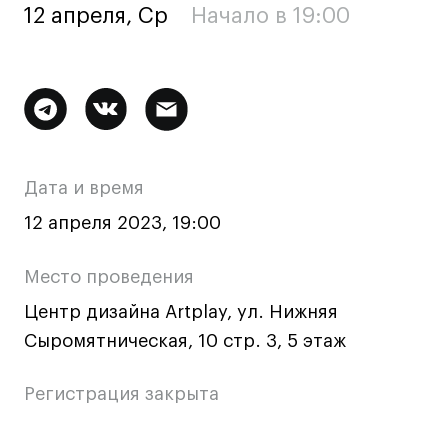
12 апреля, Ср
Начало в 19:00
Ювелирный дизайн
Сценография
Фотография и видео
Дополнительная
Промышленный и предметный дизайн
Дизайн и декорирование интерьера
информация
Бизнес и маркетинг
о
Дата и время
Подготовительные курсы и творческое
мероприятии
развитие
12 апреля 2023, 19:00
Среднесрочные
Место проведения
ИЗО и Керамика
Центр дизайна Artplay, ул. Нижняя
Ландшафтный дизайн
Сыромятническая, 10 стр. 3, 5 этаж
Все программы
Регистрация закрыта
Онлайн-программы