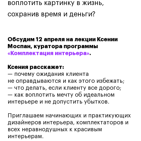
воплотить картинку в жизнь,
Навыки предпринимателя и управленца
сохранив время и деньги?
Онлайн
Маркетинг и генерация лидов
Искусство
Обсудим
12 апреля
на лекции
Ксении
Моспан
, куратора программы
Фотография
«Комплектация интерьера»
.
Очно + онлайн
Все программы
Ксения расскажет:
— почему ожидания клиента
не оправдываются и как этого избежать;
Техникум
— что делать, если клиенту все дорого;
— как воплотить мечту об идеальном
Специалист кино- и медиапродакшена
интерьере и не допустить убытков.
Графический дизайнер
Приглашаем начинающих и практикующих
Цифровой маркетолог
дизайнеров интерьера, комплектаторов и
Технолог-конструктор одежды
всех неравнодушных к красивым
интерьерам.
Коммерческий фотограф