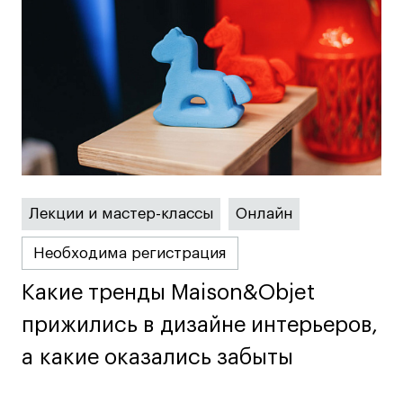
Лицензии и аккредитации
Для прессы
Ресурсы
Партнеры
Связи с индустрией
Вакансии
Контакты
Лекции и мастер-классы
Онлайн
Поступающим
Необходима регистрация
Условия поступления
Стоимость обучения
Какие тренды Maison&Objet
Какие тренды Maison&Objet
Иностранным студентам
прижились в дизайне интерьеров,
прижились в дизайне интерьеров,
График учебного года
а какие оказались забыты
а какие оказались забыты
Вопросы и ответы