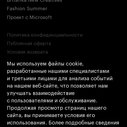
Britanka New Creatives
Fashion Summer
Проект с Microsoft
Политика конфиденциальности
Публичная оферта
Условия возврата
Кредит на образование с господдержкой
Мы используем файлы cookie,
Лицензия на осуществление образовательной
разработанные нашими специалистами
деятельности АНО ВО «Универсальный
и третьими лицами для анализа событий
Университет»
на нашем веб‑сайте, что позволяет нам
Карта сайта
улучшать взаимодействие
с пользователями и обслуживание.
Дизайн
Продолжая просмотр страниц нашего
Разработка
Cetera
сайта, вы принимаете условия его
использования. Более подробные сведения