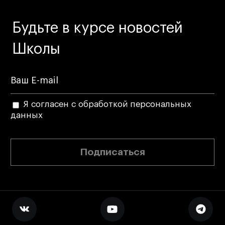
Адрес на карте
Адрес на карте
События
События
Будьте в курсе новостей
Истории успеха
Истории успеха
Школы
Работы студентов
Работы студентов
Universal University
Universal University
EN
EN
Я согласен с обработкой персональных
данных
Подписаться
Политика конфиденциальности
Публичная оферта