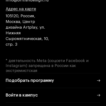
info@britishdesign.ru
info@britishdesign.ru
Адрес на карте
Адрес на карте
Адрес на карте
105120, Россия,
Москва, Центр
дизайна Artplay, ул.
Нижняя
Сыромятническая, 10,
стр. 3
* деятельность Meta (соцсети Facebook и
Instagram) запрещена в России как
экстремистская
Подобрать программу
Войти в кампус