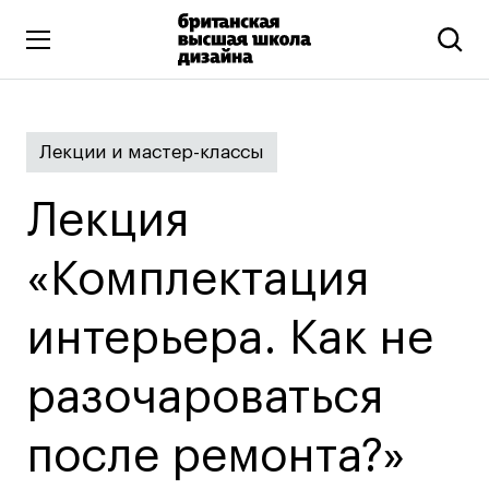
Высшее образование
Лекции и мастер-классы
Искусство и дизайн
Подготовительные курсы
Лекция
Бизнес и маркетинг
Все программы
«Комплектация
интерьера. Как не
Дополнительное образование
Коммуникационный и цифровой дизайн
разочароваться
Иллюстрация
после ремонта?»
Современное искусство
Мода и стиль