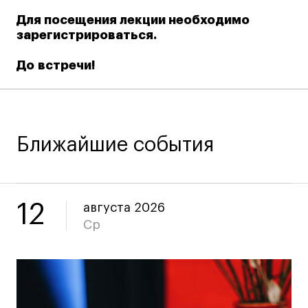
Все программы
Для посещения лекции необходимо
зарегистрироваться.
Для школьников
До встречи!
Интенсивы
Среднесрочные
Долгосрочные
Ближайшие события
Все программы
О школе
12
августа 2026
Ср
Новости
События
Блог
Преподаватели