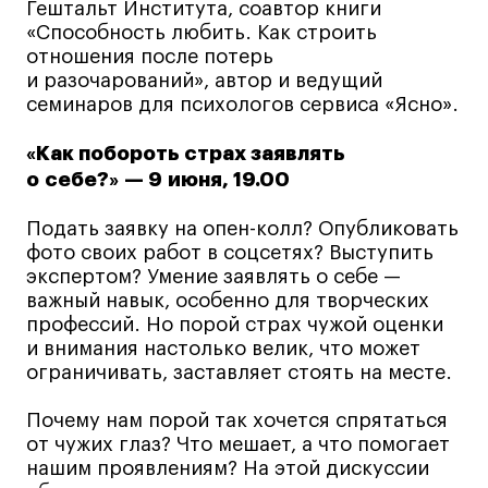
Гештальт Института, соавтор книги
дверей
дверей
info@britishdesign.ru
info@britishdesign.ru
«Способность любить. Как строить
отношения после потерь
Адрес на карте
Адрес на карте
События
События
и разочарований», автор и ведущий
Истории успеха
Истории успеха
семинаров для психологов сервиса «Ясно».
Работы студентов
Работы студентов
«Как побороть страх заявлять
о себе?» — 9 июня, 19.00
Universal University
Universal University
Подать заявку на опен-колл? Опубликовать
EN
EN
фото своих работ в соцсетях? Выступить
экспертом? Умение заявлять о себе —
важный навык, особенно для творческих
профессий. Но порой страх чужой оценки
и внимания настолько велик, что может
ограничивать, заставляет стоять на месте.
Почему нам порой так хочется спрятаться
от чужих глаз? Что мешает, а что помогает
Политика конфиденциальности
нашим проявлениям? На этой дискуссии