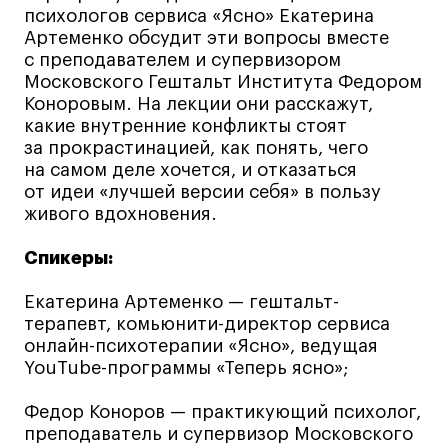
Britanka New Creatives
психологов сервиса «Ясно» Екатерина
Fashion Summer
Артеменко обсудит эти вопросы вместе
с преподавателем и супервизором
Проект с Microsoft
Московского Гештальт Института Федором
Коноровым. На лекции они расскажут,
какие внутренние конфликты стоят
за прокрастинацией, как понять, чего
на самом деле хочется, и отказаться
Подобрать программу
от идеи «лучшей версии себя» в пользу
живого вдохновения.
Войти в кампус
Спикеры:
Екатерина Артеменко — гештальт-
Получить сертификат
терапевт, комьюнити-директор сервиса
онлайн-психотерапии «Ясно», ведущая
YouTube-программы «Теперь ясно»;
Федор Коноров — практикующий психолог,
преподаватель и супервизор Московского
Дни открытых
Дни открытых
8 495 640 30 92
8 495 640 30 92