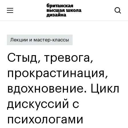
Высшее образование
Лекции и мастер-классы
Искусство и дизайн
Подготовительные курсы
Стыд, тревога,
Бизнес и маркетинг
Все программы
прокрастинация,
вдохновение. Цикл
Дополнительное образование
Коммуникационный и цифровой дизайн
дискуссий с
Иллюстрация
психологами
Современное искусство
Мода и стиль