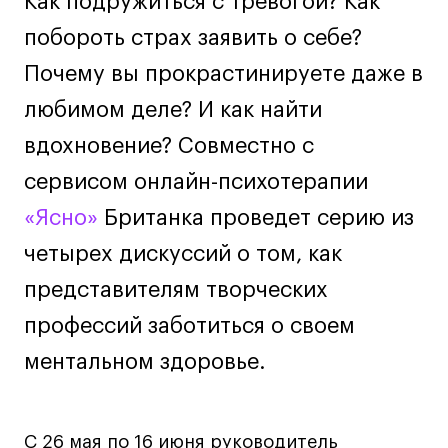
Как подружиться с тревогой? Как
Лайфстайл
побороть страх заявить о себе?
Навыки предпринимателя и управленца
Почему вы прокрастинируете даже в
Онлайн
любимом деле? И как найти
Маркетинг и генерация лидов
вдохновение? Совместно с
Искусство
Фотография
сервисом онлайн-психотерапии
Очно + онлайн
«Ясно»
Британка проведет серию из
Все программы
четырех дискуссий о том, как
представителям творческих
Техникум
профессий заботиться о своем
Специалист кино- и медиапродакшена
ментальном здоровье.
Графический дизайнер
Цифровой маркетолог
Технолог-конструктор одежды
С 26 мая по 16 июня руководитель