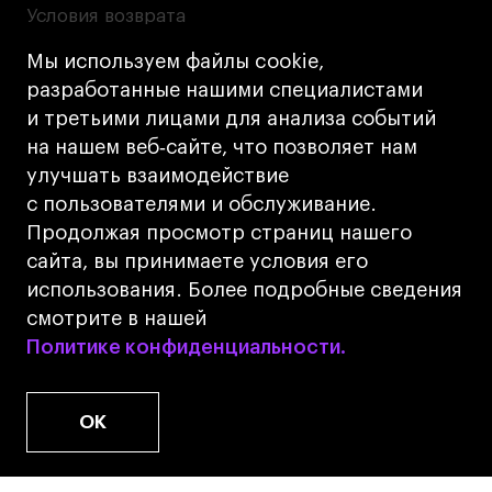
Условия возврата
Кредит на образование с господдержкой
Мы используем файлы cookie,
Лицензия на осуществление образовательной
разработанные нашими специалистами
деятельности АНО ВО «Универсальный
и третьими лицами для анализа событий
Университет»
на нашем веб‑сайте, что позволяет нам
Карта сайта
улучшать взаимодействие
с пользователями и обслуживание.
Дизайн
Продолжая просмотр страниц нашего
Разработка
Cetera
сайта, вы принимаете условия его
использования. Более подробные сведения
© 2026 БВШД
смотрите в нашей
Политике конфиденциальности.
Политике конфиденциальности.
OK
www.u.university