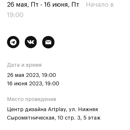
26 мая, Пт - 16 июня, Пт
Начало в
Ювелирный дизайн
Сценография
19:00
Фотография и видео
Промышленный и предметный дизайн
Дизайн и декорирование интерьера
Дополнительная
Бизнес и маркетинг
информация
Подготовительные курсы и творческое
о
развитие
Дата и время
мероприятии
Среднесрочные
26 мая 2023, 19:00
ИЗО и Керамика
16 июня 2023, 19:00
Ландшафтный дизайн
Место проведения
Все программы
Центр дизайна Artplay, ул. Нижняя
Сыромятническая, 10 стр. 3, 5 этаж
Онлайн-программы