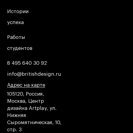
Истории
Истории
успеха
успеха
Работы
Работы
студентов
студентов
8 495 640 30 92
8 495 640 30 92
info@britishdesign.ru
info@britishdesign.ru
Адрес на карте
Адрес на карте
Адрес на карте
105120, Россия,
Москва, Центр
дизайна Artplay, ул.
Нижняя
Сыромятническая, 10,
стр. 3