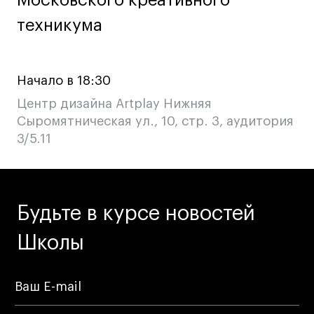
Московского креативного
Московского креативного
техникума
техникума
Начало в 18:30
Центр дизайна Artplay Нижняя
Сыромятническая ул., 10, стр. 3, аудитория
3/5.11
Будьте в курсе новостей
Школы