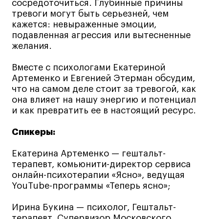
Преподаватели
сосредоточиться. Глубинные причины
тревоги могут быть серьезней, чем
Лицензии и аккредитации
кажется: невыраженные эмоции,
Для прессы
подавленная агрессия или вытесненные
Ресурсы
желания.
Партнеры
Вместе с психологами Екатериной
Связи с индустрией
Артеменко и Евгенией Этерман обсудим,
Вакансии
что на самом деле стоит за тревогой, как
она влияет на нашу энергию и потенциал
Контакты
и как превратить ее в настоящий ресурс.
Спикеры:
Поступающим
Екатерина Артеменко — гештальт-
Условия поступления
терапевт, комьюнити-директор сервиса
Стоимость обучения
онлайн-психотерапии «Ясно», ведущая
YouTube-программы «Теперь ясно»;
Иностранным студентам
График учебного года
Ирина Букина — психолог, Гештальт-
Вопросы и ответы
терапевт. Супервизор Московского