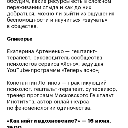
обсудим, какие ресурсы есть в сложном
Публичная оферта
переживании стыда и как до них
Условия возврата
добраться, можно ли выйти из ощущения
Кредит на образование с господдержкой
беспомощности и научиться «звучать»
в обществе.
Лицензия на осуществление образовательной
деятельности АНО ВО «Универсальный
Спикеры:
Университет»
Карта сайта
Екатерина Артеменко — гештальт-
терапевт, руководитель сообщества
психологов сервиса «Ясно», ведущая
YouTube-программы «Теперь ясно»;
© 2026 БВШД
Константин Логинов — практикующий
психолог, гештальт-терапевт, супервизор,
тренер программ Московского Гештальт
Института, автор онлайн-курса
по феноменологии одиночества.
«Как найти вдохновение?» — 16 июня,
19.00