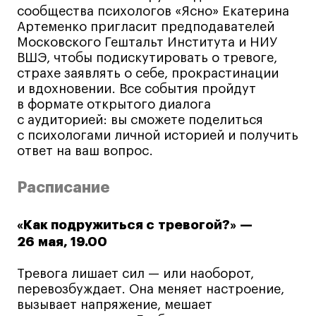
сообщества психологов «Ясно» Екатерина
Коммерческий фотограф
Артеменко пригласит предподавателей
Все программы
Московского Гештальт Института и НИУ
ВШЭ, чтобы подискутировать о тревоге,
страхе заявлять о себе, прокрастинации
Для школьников
и вдохновении. Все события пройдут
в формате открытого диалога
Интенсивы
с аудиторией: вы сможете поделиться
Среднесрочные
с психологами личной историей и получить
ответ на ваш вопрос.
Долгосрочные
Все программы
Расписание
О школе
«Как подружиться с тревогой?» —
26 мая, 19.00
Новости
Тревога лишает сил — или наоборот,
События
перевозбуждает. Она меняет настроение,
Блог
вызывает напряжение, мешает