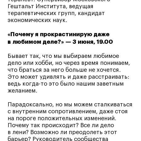
Гештальт Института, ведущая
терапевтических групп, кандидат
Карьера
экономических наук.
Ассоциация выпускников
«Почему я прокрастинирую даже
в любимом деле?» — 3 июня, 19.00
Центр карьеры
Живые проекты
Бывает так, что мы выбираем любимое
Конкурсы
дело или хобби, но через время понимаем,
что браться за него больше не хочется.
Участие в выставках
Это может удивлять и даже расстраивать:
Летние стажировки
ведь когда-то это было нашим заветным
желанием.
Проекты студентов
Парадоксально, но мы можем сталкиваться
с внутренним сопротивлением, даже стоя
Работы студентов
на пороге положительных изменений.
«Живые» проекты
Почему так происходит? Все ли дело
в лени? Возможно ли преодолеть этот
Участие в выставках
барьер? Руководитель сообщества