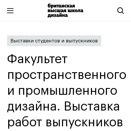
Высшее образование
Выставки студентов и выпускников
Искусство и дизайн
Подготовительные курсы
Факультет
Бизнес и маркетинг
Все программы
пространственного
и промышленного
Дополнительное образование
Коммуникационный и цифровой дизайн
дизайна. Выставка
Иллюстрация
работ выпускников
Современное искусство
Мода и стиль