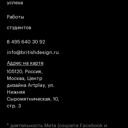
успеха
успеха
Работы
Работы
студентов
студентов
8 495 640 30 92
8 495 640 30 92
info@britishdesign.ru
info@britishdesign.ru
Адрес на карте
Адрес на карте
Адрес на карте
105120, Россия,
Москва, Центр
дизайна Artplay, ул.
Нижняя
Сыромятническая, 10,
стр. 3
* деятельность Meta (соцсети Facebook и