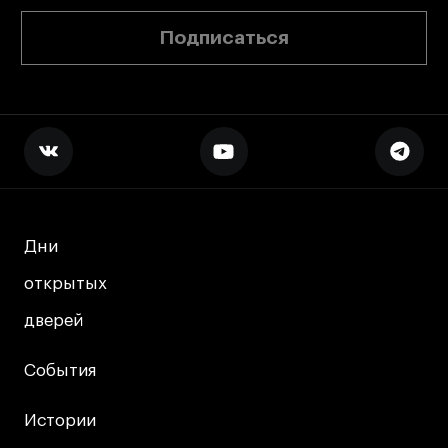
Подписаться
Дни
Дни
открытых
открытых
дверей
дверей
События
События
Истории
Истории