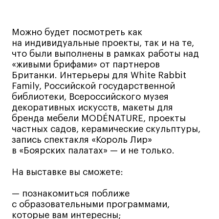
Все программы
Можно будет посмотреть как
Для школьников
на индивидуальные проекты, так и на те,
что были выполнены в рамках работы над
Интенсивы
«живыми брифами» от партнеров
Британки. Интерьеры для White Rabbit
Среднесрочные
Family, Российской государственной
Долгосрочные
библиотеки, Всероссийского музея
Все программы
декоративных искусств, макеты для
бренда мебели MODÉNATURE, проекты
частных садов, керамические скульптуры,
О школе
запись спектакля «Король Лир»
в «Боярских палатах» — и не только.
Новости
На выставке вы сможете:
События
Блог
— познакомиться поближе
с образовательными программами,
Преподаватели
которые вам интересны;