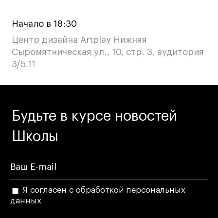
Условия возврата
Кредит на образование с господдержкой
Начало в 18:30
Лицензия на осуществление образовательной
Центр дизайна Artplay Нижняя
деятельности АНО ВО «Универсальный
Сыромятническая ул., 10, стр. 3, аудитория
Университет»
3/5.11
Карта сайта
© 2026 БВШД
Будьте в курсе новостей
Школы
Я согласен с обработкой персональных
данных