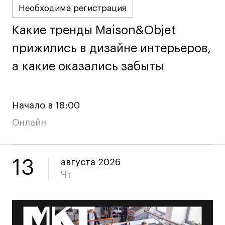
Fashion Summer
Необходима регистрация
Проект с Microsoft
Какие тренды Maison&Objet
Какие тренды Maison&Objet
прижились в дизайне интерьеров,
прижились в дизайне интерьеров,
а какие оказались забыты
а какие оказались забыты
Подобрать программу
Начало в 18:00
Войти в кампус
Онлайн
Получить сертификат
13
августа 2026
Чт
Дни открытых
Дни открытых
8 495 640 30 92
8 495 640 30 92
дверей
дверей
info@britishdesign.ru
info@britishdesign.ru