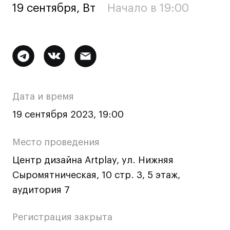
19 сентября, Вт
Начало в 19:00
Ювелирный дизайн
Сценография
Фотография и видео
Дополнительная
Промышленный и предметный дизайн
Дизайн и декорирование интерьера
информация
Бизнес и маркетинг
о
Дата и время
Подготовительные курсы и творческое
мероприятии
развитие
19 сентября 2023, 19:00
Среднесрочные
Место проведения
ИЗО и Керамика
Центр дизайна Artplay, ул. Нижняя
Ландшафтный дизайн
Сыромятническая, 10 стр. 3, 5 этаж,
Все программы
аудитория 7
Онлайн-программы
Регистрация закрыта