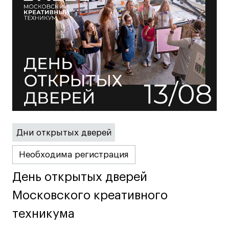
Адрес на карте
Адрес на карте
События
События
Истории успеха
Истории успеха
Работы студентов
Работы студентов
Universal University
Universal University
EN
EN
Дни открытых дверей
Необходима регистрация
День открытых дверей
День открытых дверей
Московского креативного
Московского креативного
Политика конфиденциальности
техникума
техникума
Публичная оферта