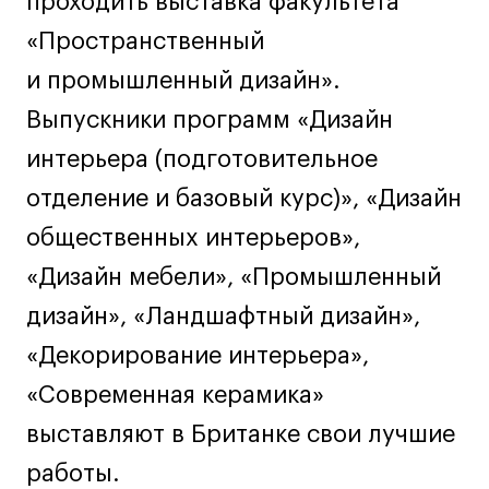
проходить выставка факультета
Навыки предпринимателя и управленца
«Пространственный
Онлайн
и промышленный дизайн».
Маркетинг и генерация лидов
Выпускники программ «Дизайн
Искусство
интерьера (подготовительное
Фотография
Очно + онлайн
отделение и базовый курс)», «Дизайн
Все программы
общественных интерьеров»,
«Дизайн мебели», «Промышленный
Техникум
дизайн», «Ландшафтный дизайн»,
Специалист кино- и медиапродакшена
«Декорирование интерьера»,
Графический дизайнер
«Современная керамика»
Цифровой маркетолог
выставляют в Британке свои лучшие
Технолог-конструктор одежды
работы.
Коммерческий фотограф