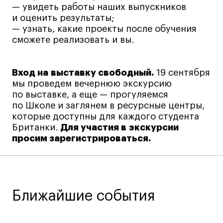
Лицензии и аккредитации
— увидеть работы наших выпускников
Для прессы
и оценить результаты;
— узнать, какие проекты после обучения
Ресурсы
сможете реализовать и вы.
Партнеры
Связи с индустрией
Вход на выставку свободный.
19 сентября
Вакансии
мы проведем вечернюю экскурсию
Контакты
по выставке, а еще — прогуляемся
по Школе и заглянем в ресурсные центры,
которые доступны для каждого студента
Поступающим
Британки.
Для участия в экскурсии
просим зарегистрироваться.
Условия поступления
Стоимость обучения
Иностранным студентам
График учебного года
Ближайшие события
Вопросы и ответы