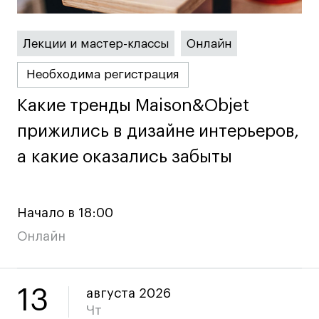
Карьера
Лекции и мастер-классы
Онлайн
Ассоциация выпускников
Необходима регистрация
Центр карьеры
Какие тренды Maison&Objet
Какие тренды Maison&Objet
Живые проекты
прижились в дизайне интерьеров,
прижились в дизайне интерьеров,
Конкурсы
а какие оказались забыты
а какие оказались забыты
Участие в выставках
Летние стажировки
Начало в 18:00
Проекты студентов
Онлайн
Работы студентов
«Живые» проекты
13
августа 2026
Участие в выставках
Чт