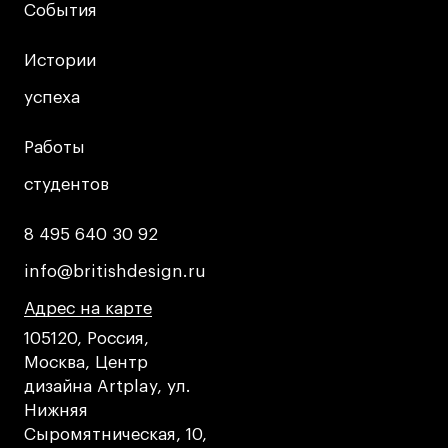
События
События
Истории
Истории
успеха
успеха
Работы
Работы
студентов
студентов
8 495 640 30 92
8 495 640 30 92
info@britishdesign.ru
info@britishdesign.ru
Адрес на карте
Адрес на карте
Адрес на карте
105120, Россия,
Москва, Центр
дизайна Artplay, ул.
Нижняя
Сыромятническая, 10,