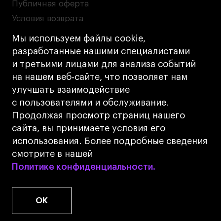
Публичная оферта
Условия возврата
Кредит на образование с господдержкой
Мы используем файлы cookie,
Лицензия на осуществление образовательной
разработанные нашими специалистами
деятельности АНО ВО «Универсальный
и третьими лицами для анализа событий
Университет»
на нашем веб‑сайте, что позволяет нам
Карта сайта
улучшать взаимодействие
с пользователями и обслуживание.
Дизайн
Продолжая просмотр страниц нашего
Разработка
Cetera
сайта, вы принимаете условия его
использования. Более подробные сведения
© 2026 БВШД
смотрите в нашей
Политике конфиденциальности.
Политике конфиденциальности.
OK
www.u.university