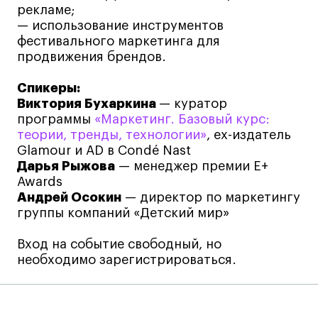
рекламе;
Коммерческий фотограф
— использование инструментов
Все программы
фестивального маркетинга для
продвижения брендов.
Для школьников
Спикеры:
Виктория Бухаркина
— куратор
Интенсивы
программы
«Маркетинг. Базовый курс:
Среднесрочные
теории, тренды, технологии»
, ex-издатель
Glamour и AD в Condé Nast
Долгосрочные
Дарья Рыжова
— менеджер премии E+
Все программы
Awards
Андрей Осокин
— директор по маркетингу
группы компаний «Детский мир»
О школе
Вход на событие свободный, но
Новости
необходимо зарегистрироваться.
События
Блог