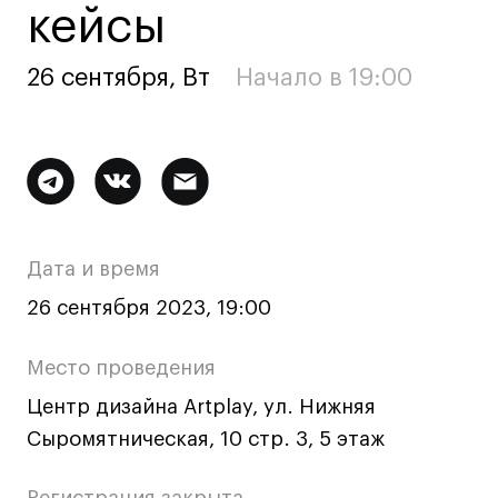
кейсы
Ювелирный дизайн
Сценография
26 сентября, Вт
Начало в 19:00
Фотография и видео
Промышленный и предметный дизайн
Дизайн и декорирование интерьера
Дополнительная
Бизнес и маркетинг
информация
Подготовительные курсы и творческое
развитие
о
Дата и время
Среднесрочные
мероприятии
26 сентября 2023, 19:00
ИЗО и Керамика
Ландшафтный дизайн
Место проведения
Все программы
Центр дизайна Artplay, ул. Нижняя
Сыромятническая, 10 стр. 3, 5 этаж
Онлайн-программы
Регистрация закрыта