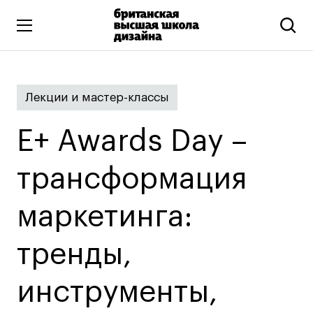
Высшее образование
Лекции и мастер-классы
Искусство и дизайн
Подготовительные курсы
E+ Awards Day –
Бизнес и маркетинг
Все программы
трансформация
маркетинга:
Дополнительное образование
Коммуникационный и цифровой дизайн
тренды,
Иллюстрация
инструменты,
Современное искусство
Мода и стиль