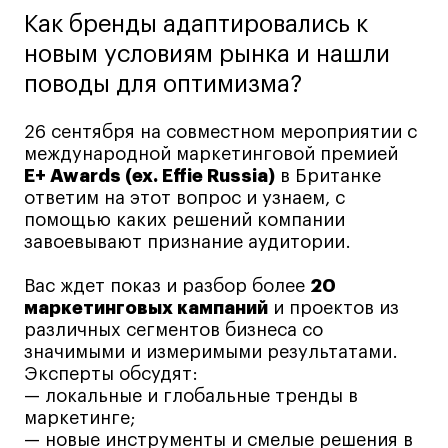
Как бренды адаптировались к
Лайфстайл
новым условиям рынка и нашли
Навыки предпринимателя и управленца
поводы для оптимизма?
Онлайн
Маркетинг и генерация лидов
26 сентября на совместном мероприятии с
Искусство
международной маркетинговой премией
E+ Awards (ex. Effie Russia)
в Британке
Фотография
ответим на этот вопрос и узнаем, с
Очно + онлайн
помощью каких решений компании
Все программы
завоевывают признание аудитории.
Вас ждет показ и разбор более
20
Техникум
маркетинговых кампаний
и проектов из
различных сегментов бизнеса со
Специалист кино- и медиапродакшена
значимыми и измеримыми результатами.
Эксперты обсудят:
Графический дизайнер
— локальные и глобальные тренды в
Цифровой маркетолог
маркетинге;
Технолог-конструктор одежды
— новые инструменты и смелые решения в