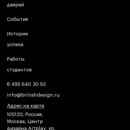
дверей
дверей
События
События
Истории
Истории
успеха
успеха
Работы
Работы
студентов
студентов
8 495 640 30 92
8 495 640 30 92
info@britishdesign.ru
info@britishdesign.ru
Адрес на карте
Адрес на карте
Адрес на карте
105120, Россия,
Москва, Центр
дизайна Artplay, ул.