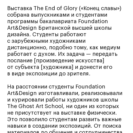
Лайфстайл
Выставка The End of Glory («Конец славы»)
собрана выпускниками и студентами
Навыки предпринимателя и управленца
программы бакалавриата Foundation
Онлайн
Art&Design Британской высшей школы
дизайна. Студенты работают
Маркетинг и генерация лидов
с зарубежными художниками
Искусство
дистанционно, подобно тому, как медиум
Фотография
работает с духом. Их задача — передать
послание [произведение искусства]
Очно + онлайн
от субъекта [художника] и донести его
Все программы
в виде экспозиции до зрителя.
На расстоянии студенты Foundation
Техникум
Art&Design изготавливали, реализовывали
и курировали работы художников школы
Специалист кино- и медиапродакшена
The Ghost Art School, ни один из которых
Графический дизайнер
не присутствует на выставке физически.
Это позволило студентам развить важные
Цифровой маркетолог
навыки в создании экспозиций. От поиска
Технолог-конструктор одежды
материалов до общения и сотрудничества