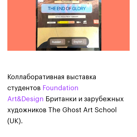
мероприятии
Дизайн интерьера
Дизайн одежды
Стайлинг
Современная живопись
UX/UI-дизайн
Маркетинг
Все программы
Коллаборативная выставка
Интенсивы
студентов
Foundation
Мода
Art&Design
Британки и зарубежных
Маркетинг
Контент
художников The Ghost Art School
Иллюстрация
(UK).
Диджитал
Интерьер