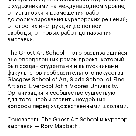
с художниками на международном уровне;
Коммерческий фотограф
от установки и размещения работ
Все программы
до формулирования кураторских решений;
от строгих инструкций до полной
свободы; от новых работ до названия
Для школьников
выставки.
Интенсивы
The Ghost Art School — это развивающийся
Среднесрочные
вне определенных рамок проект, который
был создан студентами и выпускниками
Долгосрочные
факультетов изобразительного искусства
Все программы
Glasgow School of Art, Slade School of Fine
Art and Liverpool John Moores University.
Организация и сообщество существуют
О школе
для того, чтобы ставить неудобные
вопросы перед художественными школами.
Новости
События
Основатель The Ghost Art School и куратор
выставки — Rory Macbeth.
Блог