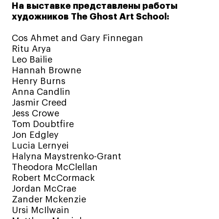
Преподаватели
На выставке представлены работы
Лицензии и аккредитации
художников The Ghost Art School:
Для прессы
Cos Ahmet and Gary Finnegan
Ресурсы
Ritu Arya
Партнеры
Leo Bailie
Hannah Browne
Связи с индустрией
Henry Burns
Вакансии
Anna Candlin
Jasmir Creed
Контакты
Jess Crowe
Tom Doubtfire
Jon Edgley
Поступающим
Lucia Lernyei
Halyna Maystrenko-Grant
Условия поступления
Theodora McClellan
Стоимость обучения
Robert McCormack
Иностранным студентам
Jordan McCrae
Zander Mckenzie
График учебного года
Ursi McIlwain
Вопросы и ответы