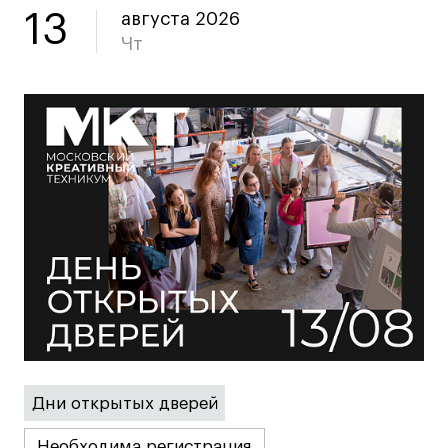
Публичная оферта
13
августа 2026
Условия возврата
Чт
Кредит на образование с господдержкой
Лицензия на осуществление образовательной
деятельности АНО ВО «Универсальный
Университет»
Карта сайта
© 2026 БВШД
Дни открытых дверей
Необходима регистрация