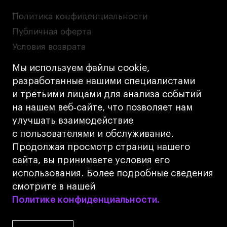
Политика конфиденциальности
Публичная оферта
Условия возврата
Кредит на образование с господдержкой
Мы используем файлы cookie,
Лицензия на осуществление образовательной
разработанные нашими специалистами
деятельности АНО ВО «Универсальный
и третьими лицами для анализа событий
Университет»
на нашем веб‑сайте, что позволяет нам
Карта сайта
улучшать взаимодействие
с пользователями и обслуживание.
Дизайн
Продолжая просмотр страниц нашего
Разработка
Cetera
сайта, вы принимаете условия его
использования. Более подробные сведения
© 2026 БВШД
смотрите в нашей
Политике конфиденциальности.
Политике конфиденциальности.