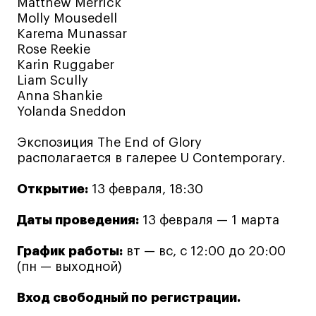
Matthew Merrick
Molly Mousedell
Karema Munassar
Карьера
Rose Reekie
Karin Ruggaber
Ассоциация выпускников
Liam Scully
Центр карьеры
Anna Shankie
Yolanda Sneddon
Живые проекты
Конкурсы
Экспозиция The End of Glory
Участие в выставках
располагается в галерее U Contemporary.
Летние стажировки
Открытие:
13 февраля, 18:30
Даты проведения:
13 февраля — 1 марта
Проекты студентов
График работы:
вт — вс, с 12:00 до 20:00
Работы студентов
(пн — выходной)
«Живые» проекты
Вход свободный по регистрации.
Участие в выставках