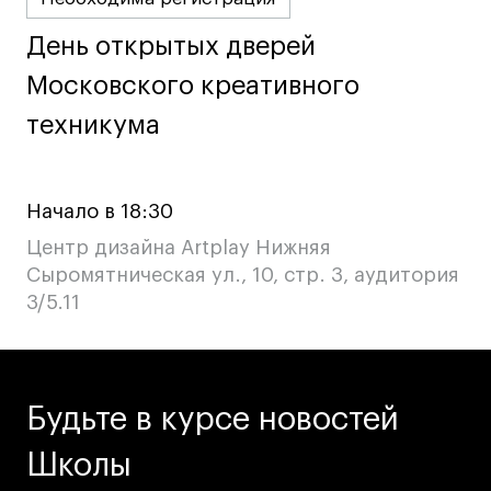
День открытых дверей
День открытых дверей
Московского креативного
Московского креативного
техникума
техникума
Начало в 18:30
Центр дизайна Artplay Нижняя
Сыромятническая ул., 10, стр. 3, аудитория
3/5.11
Будьте в курсе новостей
Школы