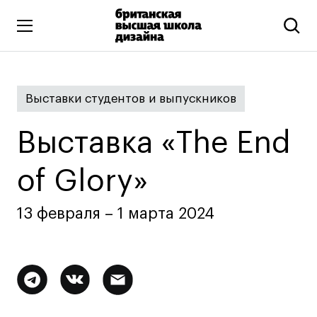
Высшее образование
Выставки студентов и выпускников
Искусство и дизайн
Подготовительные курсы
Выставка «The End
Бизнес и маркетинг
Все программы
of Glory»
13 февраля – 1 марта 2024
Дополнительное образование
Коммуникационный и цифровой дизайн
Иллюстрация
Дополнительная
Современное искусство
информация
Мода и стиль