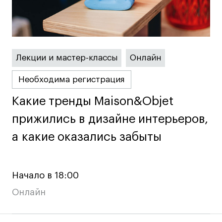
дверей
дверей
info@britishdesign.ru
info@britishdesign.ru
Адрес на карте
Адрес на карте
События
События
Истории успеха
Истории успеха
Лекции и мастер-классы
Онлайн
Работы студентов
Работы студентов
Необходима регистрация
Какие тренды Maison&Objet
Какие тренды Maison&Objet
Universal University
Universal University
EN
EN
прижились в дизайне интерьеров,
прижились в дизайне интерьеров,
а какие оказались забыты
а какие оказались забыты
Начало в 18:00
Онлайн
Политика конфиденциальности