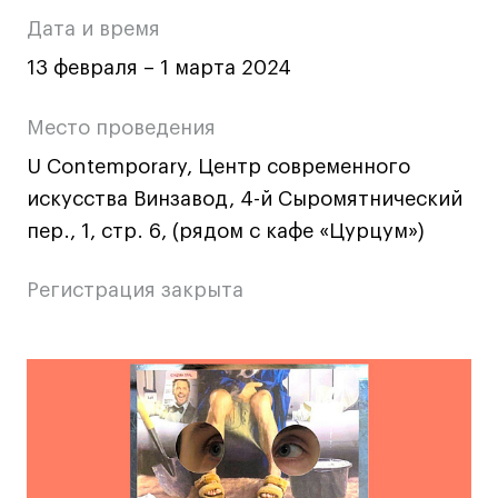
о
Ювелирный дизайн
Дата и время
Сценография
мероприятии
13 февраля – 1 марта 2024
Фотография и видео
Промышленный и предметный дизайн
Место проведения
Дизайн и декорирование интерьера
U Contemporary, Центр современного
Бизнес и маркетинг
искусства Винзавод, 4-й Сыромятнический
Подготовительные курсы и творческое
пер., 1, стр. 6, (рядом с кафе «Цурцум»)
развитие
Среднесрочные
Регистрация закрыта
ИЗО и Керамика
Ландшафтный дизайн
Основная
Все программы
информация
Онлайн-программы
о