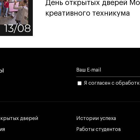
День открытых дверей Мо
День открытых дверей Мо
креативного техникума
креативного техникума
лы
Я согласен с обработ
ткрытых дверей
ткрытых дверей
Истории успеха
Истории успеха
ия
ия
Работы студентов
Работы студентов