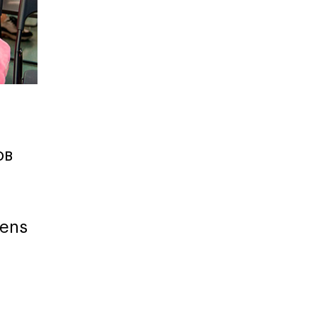
Карта профессий
ов
eens