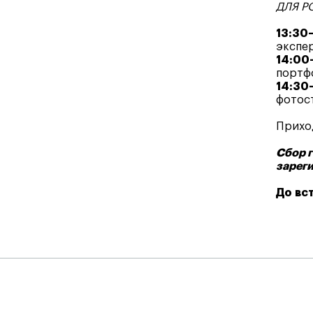
ДЛЯ Р
13:30
экспе
14:00
портфо
14:30
фотост
Приход
Сбор г
зарег
До вс