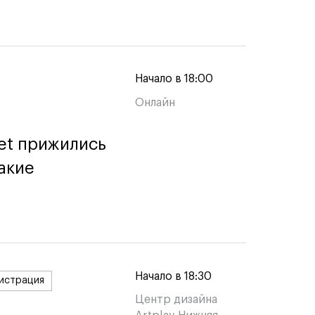
Начало в 18:00
Онлайн
et прижились
et прижились
акие
акие
Начало в 18:30
истрация
Центр дизайна