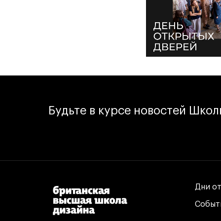
Будьте в курсе новостей Шко
Дни о
Дни о
Событ
Событ