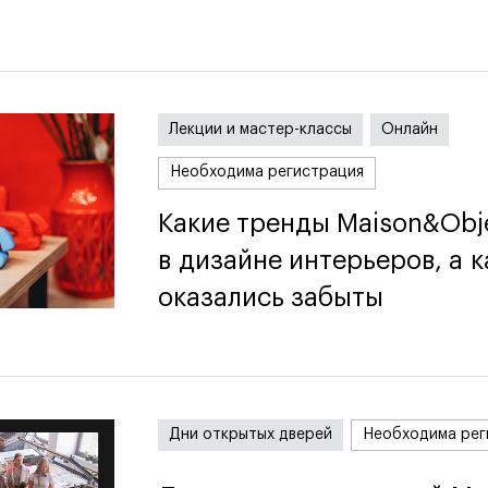
я
Лекции и мастер-классы
Онлайн
Необходима регистрация
Какие тренды Maison&Obj
Какие тренды Maison&Obj
в дизайне интерьеров, а к
в дизайне интерьеров, а к
оказались забыты
оказались забыты
Дни открытых дверей
Необходима рег