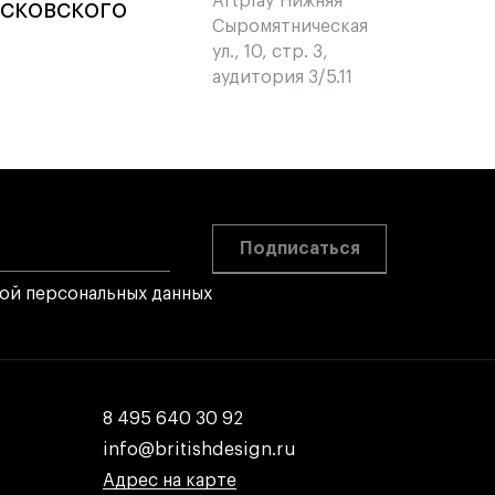
Artplay Нижняя
сковского
сковского
Сыромятническая
ул., 10, стр. 3,
аудитория 3/5.11
Подписаться
кой персональных данных
8 495 640 30 92
8 495 640 30 92
info@britishdesign.ru
info@britishdesign.ru
Адрес на карте
Адрес на карте
Адрес на карте