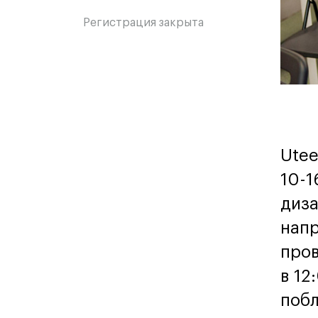
Регистрация закрыта
Utee
10-1
диза
напр
пров
в 12
побл