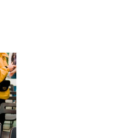
Маркетинг
Онлайн
Все онлайн-
Маркетинг и
программы
генерация лидов
Искусство
Фотография
Очно + онлайн
Дни открытых дверей