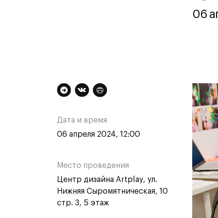
Контакты
06 а
Дополнительная
Ос
Техни
Техни
информация
ин
Дата и время
Специа
о
о
06 апреля 2024, 12:00
медиа
Графи
мероприятии
ме
Цифро
Место проведения
Техно
Центр дизайна Artplay, ул.
одежд
Комме
Нижняя Сыромятническая, 10
стр. 3, 5 этаж