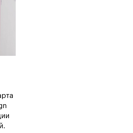
Карта профессий
арта
gn
ции
й.