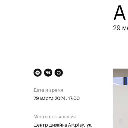
Контакты
A
29 м
Техни
Техни
Дополнительная
Ос
Специа
медиа
информация
ин
Графи
Дата и время
Цифро
о
о
29 марта 2024, 17:00
Техно
одежд
мероприятии
ме
Комме
Место проведения
Центр дизайна Artplay, ул.