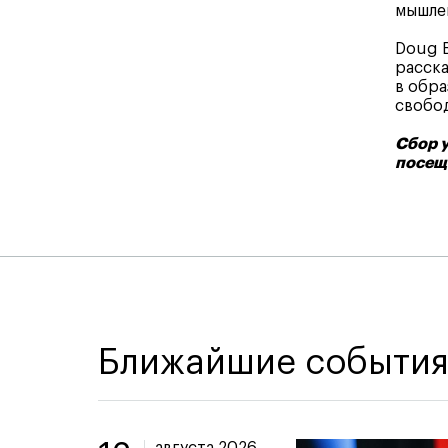
мышлен
Doug B
расска
в обра
свобод
Сбор у
посещ
Ближайшие событи