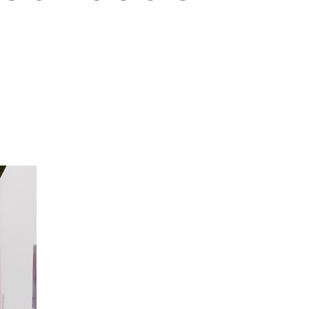
программы
и управленца
Онлайн
Маркетинг и
генерация лидов
Искусство
Фотография
Очно + онлайн
Дни открытых дверей