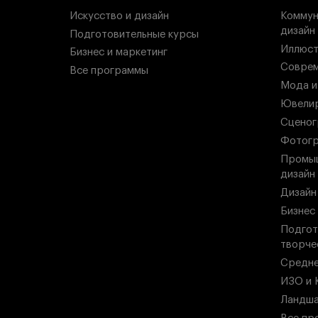
Искусство и дизайн
Коммун
дизайн
Подготовительные курсы
Иллюст
Бизнес и маркетинг
Соврем
Все программы
Мода и
Ювелир
Сценог
Фотогр
Промыш
дизайн
Дизайн
Бизнес
Подгот
творче
Средн
ИЗО и 
Ландша