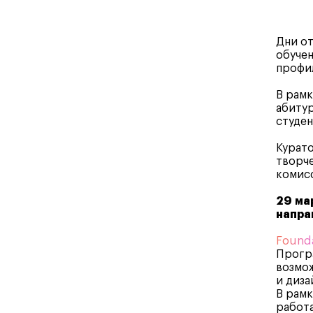
Дни от
обучен
профил
В рамк
абитур
студен
Курато
творче
комисс
29 ма
направ
Founda
Програ
возмож
и диза
В рамк
работа