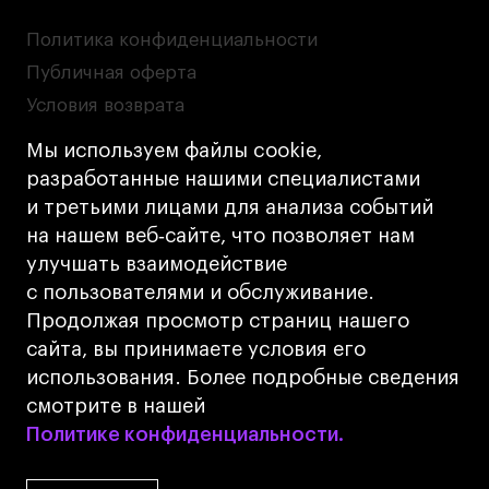
Политика конфиденциальности
Публичная оферта
Условия возврата
Кредит на образование с господдержкой
Мы используем файлы cookie,
Лицензия на осуществление образовательной
разработанные нашими специалистами
деятельности АНО ВО «Универсальный
и третьими лицами для анализа событий
Университет»
на нашем веб‑сайте, что позволяет нам
Карта сайта
улучшать взаимодействие
с пользователями и обслуживание.
Дизайн
Продолжая просмотр страниц нашего
Разработка
Cetera
сайта, вы принимаете условия его
использования. Более подробные сведения
© 2026 БВШД
смотрите в нашей
Политике конфиденциальности.
Политике конфиденциальности.