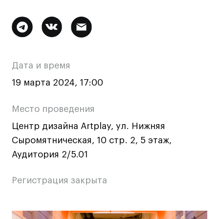
Ювелирный дизайн
Сценография
Дополнительная
Фотография и видео
информация
Промышленный и предметный дизайн
о
Дата и время
Дизайн и декорирование интерьера
мероприятии
Бизнес и маркетинг
19 марта 2024, 17:00
Подготовительные курсы и творческое
развитие
Место проведения
Среднесрочные
Центр дизайна Artplay, ул. Нижняя
ИЗО и Керамика
Сыромятническая, 10 стр. 2, 5 этаж,
Ландшафтный дизайн
Аудитория 2/5.01
Все программы
Регистрация закрыта
Онлайн-программы