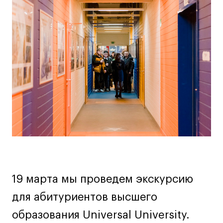
Основная
Дизайн интерьера
информация
Дизайн одежды
Стайлинг
о
Современная живопись
мероприятии
UX/UI-дизайн
Маркетинг
Все программы
Интенсивы
Мода
Маркетинг
Контент
19 марта мы проведем экскурсию
Иллюстрация
для абитуриентов высшего
Диджитал
образования Universal University.
Интерьер