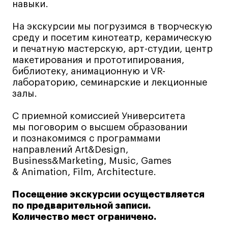
навыки.
Коммерческий фотограф
Все программы
На экскурсии мы погрузимся в творческую
среду и посетим кинотеатр, керамическую
и печатную мастерскую, арт-студии, центр
Для школьников
макетирования и прототипирования,
библиотеку, анимационную и VR-
Интенсивы
лабораторию, семинарские и лекционные
залы.
Среднесрочные
Долгосрочные
С приемной комиссией Университета
Все программы
мы поговорим о высшем образовании
и познакомимся с программами
направлений Art&Design,
О школе
Business&Marketing, Music, Games
& Animation, Film, Architecture.
Новости
Посещение экскурсии осуществляется
События
по предварительной записи.
Блог
Количество мест ограничено.