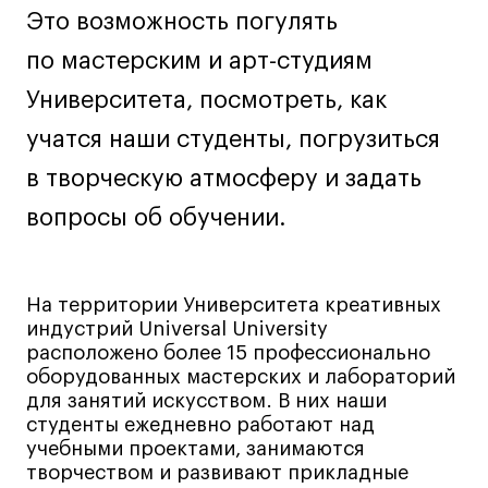
Это возможность погулять
Лайфстайл
по мастерским и арт-студиям
Навыки предпринимателя и управленца
Онлайн
Университета, посмотреть, как
Маркетинг и генерация лидов
учатся наши студенты, погрузиться
Искусство
в творческую атмосферу и задать
Фотография
вопросы об обучении.
Очно + онлайн
Все программы
На территории Университета креативных
индустрий Universal University
Техникум
расположено более 15 профессионально
оборудованных мастерских и лабораторий
Специалист кино- и медиапродакшена
для занятий искусством. В них наши
Графический дизайнер
студенты ежедневно работают над
Цифровой маркетолог
учебными проектами, занимаются
творчеством и развивают прикладные
Технолог-конструктор одежды