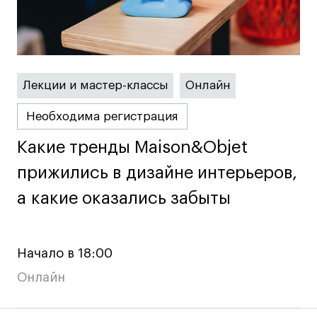
Карьера
Ассоциация выпускников
Лекции и мастер-классы
Онлайн
Центр карьеры
Живые проекты
Необходима регистрация
Конкурсы
Какие тренды Maison&Objet
Какие тренды Maison&Objet
Участие в выставках
прижились в дизайне интерьеров,
прижились в дизайне интерьеров,
Летние стажировки
а какие оказались забыты
а какие оказались забыты
Проекты студентов
Начало в 18:00
Работы студентов
Онлайн
«Живые» проекты
Участие в выставках