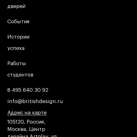
дверей
дверей
События
События
Истории
Истории
успеха
успеха
Работы
Работы
студентов
студентов
8 495 640 30 92
8 495 640 30 92
info@britishdesign.ru
info@britishdesign.ru
Адрес на карте
Адрес на карте
Адрес на карте
105120, Россия,
Москва, Центр
дизайна Artplay, ул.