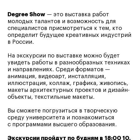
Лайфстайл
Degree Show
— это выставка работ
Навыки предпринимателя и управленца
молодых талантов и возможность для
Онлайн
специалистов присмотреться к тем, кто
определит будущее креативных индустрий
Маркетинг и генерация лидов
в России.
Искусство
Фотография
На экскурсии по выставке можно будет
увидеть работы в разнообразных техниках
Очно + онлайн
и направлениях. Среди форматов —
Все программы
анимация, видеоарт, инсталляция,
иллюстрация, коллаж, графика, живопись,
макеты архитектурных проектов и дизайн-
Техникум
объекты, текстильные макеты.
Специалист кино- и медиапродакшена
Вы сможете погрузиться в творческую
среду университета и познакомиться
Графический дизайнер
с программами высшего образования.
Цифровой маркетолог
Технолог-конструктор одежды
Экскурсии пройдут по будням в 18:00 10,