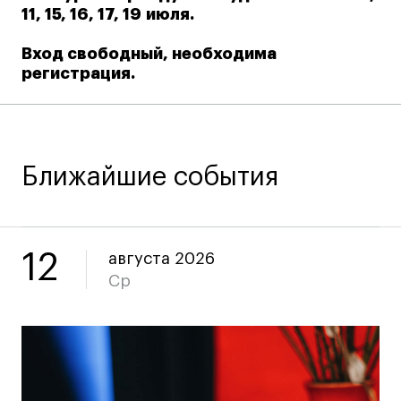
11, 15, 16, 17, 19 июля.
Коммерческий фотограф
Все программы
Вход свободный, необходима
регистрация.
Для школьников
Интенсивы
Среднесрочные
Ближайшие события
Долгосрочные
Все программы
12
августа 2026
Ср
О школе
Новости
События
Блог