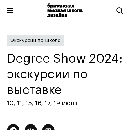
Высшее образование
Экскурсии по школе
Искусство и дизайн
Подготовительные курсы
Degree Show 2024:
Бизнес и маркетинг
Все программы
экскурсии по
выставке
Дополнительное образование
Коммуникационный и цифровой дизайн
10, 11, 15, 16, 17, 19 июля
Иллюстрация
Современное искусство
Мода и стиль
Дополнительная