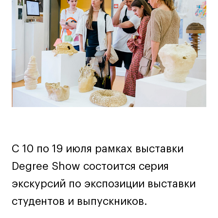
Дизайн интерьера
о
Дизайн одежды
мероприятии
Стайлинг
Современная живопись
UX/UI-дизайн
Маркетинг
Все программы
Интенсивы
Мода
С 10 по 19 июля рамках выставки
Маркетинг
Degree Show состоится серия
Контент
экскурсий по экспозиции выставки
Иллюстрация
студентов и выпускников.
Диджитал
Интерьер