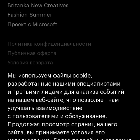
Britanka New Creatives
Fashion Summer
Проект с Microsoft
Политика конфиденциальности
Публичная оферта
Условия возврата
Кредит на образование с господдержкой
Мы используем файлы cookie,
Лицензия на осуществление образовательной
разработанные нашими специалистами
деятельности АНО ВО «Универсальный
и третьими лицами для анализа событий
Университет»
на нашем веб‑сайте, что позволяет нам
Карта сайта
улучшать взаимодействие
с пользователями и обслуживание.
Дизайн
Продолжая просмотр страниц нашего
Разработка
Cetera
сайта, вы принимаете условия его