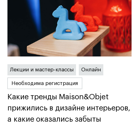
Преподаватели
Лицензии и аккредитации
Для прессы
Ресурсы
Партнеры
Связи с индустрией
Вакансии
Контакты
Лекции и мастер-классы
Онлайн
Необходима регистрация
Поступающим
Какие тренды Maison&Objet
Какие тренды Maison&Objet
Условия поступления
прижились в дизайне интерьеров,
прижились в дизайне интерьеров,
Стоимость обучения
а какие оказались забыты
а какие оказались забыты
Иностранным студентам
График учебного года
Вопросы и ответы