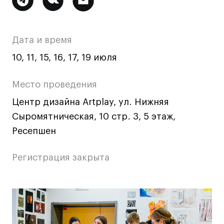
Ювелирный дизайн
информация
Сценография
о
Фотография и видео
Дата и время
мероприятии
Промышленный и предметный дизайн
10, 11, 15, 16, 17, 19 июля
Дизайн и декорирование интерьера
Бизнес и маркетинг
Место проведения
Подготовительные курсы и творческое
Центр дизайна Artplay, ул. Нижняя
развитие
Сыромятническая, 10 стр. 3, 5 этаж,
Среднесрочные
Ресепшен
ИЗО и Керамика
Ландшафтный дизайн
Регистрация закрыта
Все программы
Основная
Онлайн-программы
информация