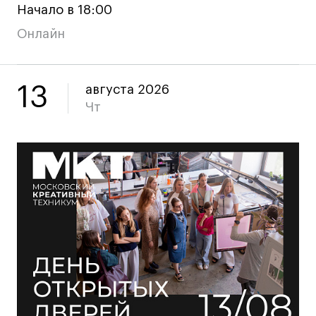
Начало в 18:00
Онлайн
Карьера
Ассоциация выпускников
13
августа 2026
Центр карьеры
Чт
Живые проекты
Конкурсы
Участие в выставках
Летние стажировки
Проекты студентов
Работы студентов
«Живые» проекты
Участие в выставках