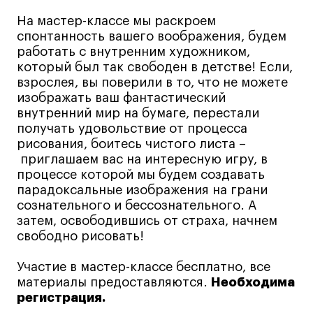
Все программы
На мастер-классе мы раскроем
спонтанность вашего воображения, будем
работать с внутренним художником,
Для школьников
который был так свободен в детстве! Если,
взрослея, вы поверили в то, что не можете
Интенсивы
изображать ваш фантастический
Среднесрочные
внутренний мир на бумаге, перестали
получать удовольствие от процесса
Долгосрочные
рисования, боитесь чистого листа –
Все программы
приглашаем вас на интересную игру, в
процессе которой мы будем создавать
парадоксальные изображения на грани
О школе
сознательного и бессознательного. А
затем, освободившись от страха, начнем
Новости
свободно рисовать!
События
Участие в мастер-классе бесплатно, все
Блог
материалы предоставляются.
Необходима
Преподаватели
регистрация.