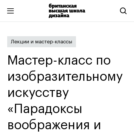
Высшее образование
Лекции и мастер-классы
Искусство и дизайн
Подготовительные курсы
Мастер-класс по
Бизнес и маркетинг
Все программы
изобразительному
искусству
Дополнительное образование
Коммуникационный и цифровой дизайн
«Парадоксы
Иллюстрация
воображения и
Современное искусство
Мода и стиль