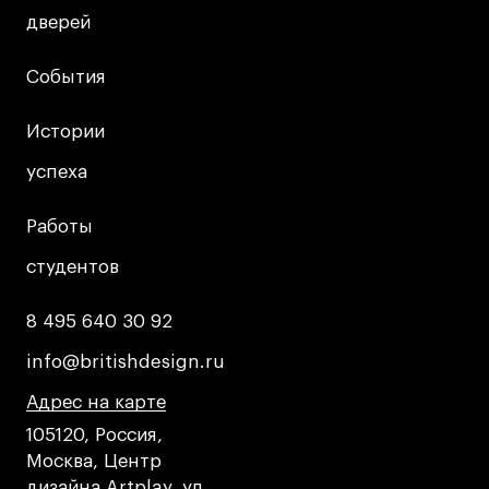
дверей
дверей
События
События
Истории
Истории
успеха
успеха
Работы
Работы
студентов
студентов
8 495 640 30 92
8 495 640 30 92
info@britishdesign.ru
info@britishdesign.ru
Адрес на карте
Адрес на карте
Адрес на карте
105120, Россия,
Москва, Центр
дизайна Artplay, ул.