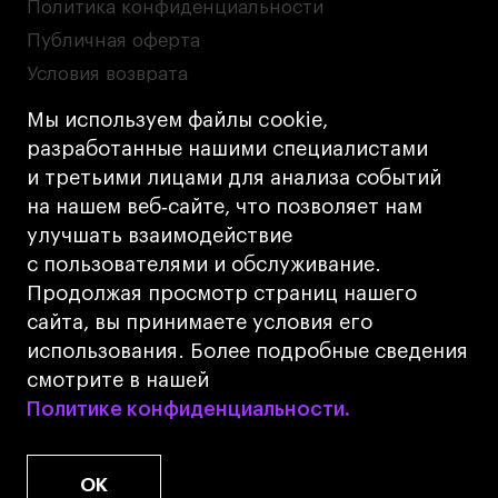
Политика конфиденциальности
Публичная оферта
Условия возврата
Кредит на образование с господдержкой
Мы используем файлы cookie,
Лицензия на осуществление образовательной
разработанные нашими специалистами
деятельности АНО ВО «Универсальный
и третьими лицами для анализа событий
Университет»
на нашем веб‑сайте, что позволяет нам
Карта сайта
улучшать взаимодействие
с пользователями и обслуживание.
Дизайн
Продолжая просмотр страниц нашего
Разработка
Cetera
сайта, вы принимаете условия его
использования. Более подробные сведения
© 2026 БВШД
смотрите в нашей
Политике конфиденциальности.
Политике конфиденциальности.
OK