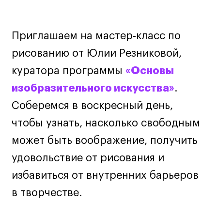
Навыки предпринимателя и управленца
Онлайн
Приглашаем на мастер-класс по
Маркетинг и генерация лидов
рисованию от Юлии Резниковой,
Искусство
куратора программы
«Основы
Фотография
Очно + онлайн
изобразительного искусства»
.
Все программы
Соберемся в воскресный день,
чтобы узнать, насколько свободным
Техникум
может быть воображение, получить
Специалист кино- и медиапродакшена
удовольствие от рисования и
Графический дизайнер
избавиться от внутренних барьеров
Цифровой маркетолог
в творчестве.
Технолог-конструктор одежды
Коммерческий фотограф