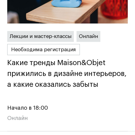
Карьера
Ассоциация выпускников
Центр карьеры
Лекции и мастер-классы
Онлайн
Живые проекты
Конкурсы
Необходима регистрация
Участие в выставках
Какие тренды Maison&Objet
Какие тренды Maison&Objet
Летние стажировки
прижились в дизайне интерьеров,
прижились в дизайне интерьеров,
а какие оказались забыты
а какие оказались забыты
Проекты студентов
Работы студентов
Начало в 18:00
«Живые» проекты
Онлайн
Участие в выставках
Britanka New Creatives