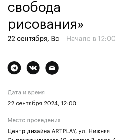
свобода
Ювелирный дизайн
Сценография
рисования»
Фотография и видео
Промышленный и предметный дизайн
22 сентября, Вс
Начало в 12:00
Дизайн и декорирование интерьера
Бизнес и маркетинг
Подготовительные курсы и творческое
Дополнительная
развитие
информация
Среднесрочные
о
ИЗО и Керамика
Дата и время
Ландшафтный дизайн
мероприятии
22 сентября 2024, 12:00
Все программы
Место проведения
Онлайн-программы
Центр дизайна ARTPLAY, ул. Нижняя