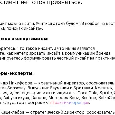
клиент не готов признаться.
айт можно найти. Учиться этому будем 28 ноября на мас
 «В поисках инсайта».
е со экспертами вы:
ретесь, что такое инсайт, а что им не является
те, как интегрировать инсайт в коммуникации бренда
нируетесь формулировать честный инсайт на практиче
еры-эксперты:
андр Никифоров — креативный директор, сооснователь
тва Sensesay. Выпускник Бауманки и Британки. Креатив,
гия, идеи, сценарии и активации для: Coca-Cola, Sprite, 
, Азбука вкуса, Danone, Mercedes-Benz, Beeline, BelkaCar
ank, куратор программы
«Практики бренда»
.
 Кашехлебов — стратегический директор, сооснователь