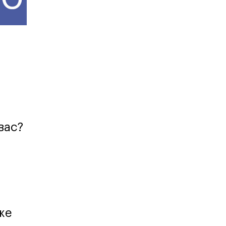
Карта профессий
вас?
же