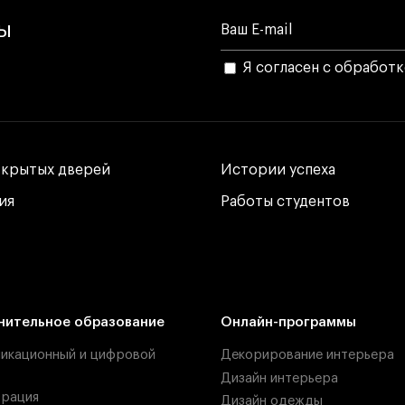
лы
Я согласен с обработ
ткрытых дверей
ткрытых дверей
Истории успеха
Истории успеха
ия
ия
Работы студентов
Работы студентов
нительное образование
Онлайн-программы
икационный и цифровой
Декорирование интерьера
Дизайн интерьера
рация
Дизайн одежды