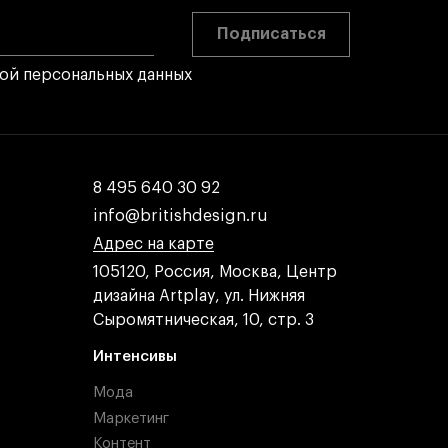
Подписаться
кой персональных данных
8 495 640 30 92
8 495 640 30 92
info@britishdesign.ru
info@britishdesign.ru
Адрес на карте
Адрес на карте
Адрес на карте
105120, Россия, Москва, Центр
дизайна Artplay, ул. Нижняя
Сыромятническая, 10, стр. 3
Интенсивы
Мода
Маркетинг
Контент