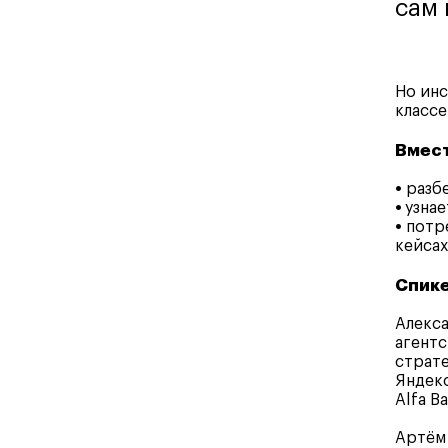
сам 
Но инс
классе
Вмест
•
разбе
•
узнае
•
потре
кейсах
Спик
Алекс
агентс
страте
Яндекс
Alfa B
Артём