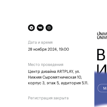
Контакты
Дополнительная
Ос
информация
ин
Дата и время
о
о
28 ноября 2024, 19:00
Техни
Техни
мероприятии
ме
Специа
Место проведения
медиа
Центр дизайна ARTPLAY, ул.
Графи
Нижняя Сыромятническая 10,
Цифро
корпус 3, этаж 5, аудитория 5.11.
Техно
одежд
Комме
Регистрация закрыта