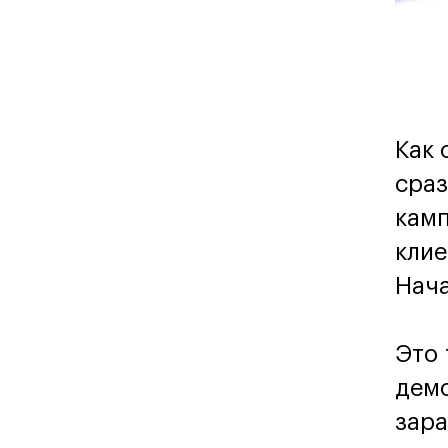
Как 
сраз
камп
клие
Нача
Это 
демо
зара