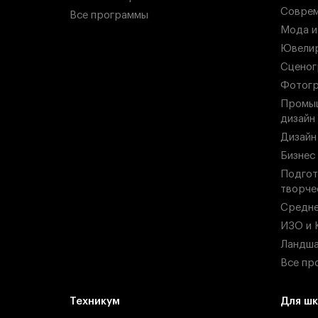
Соврем
Все программы
Мода и
Ювелир
Сценог
Фотогр
Промыш
дизайн
Дизайн
Бизнес
Подгот
творче
Средн
ИЗО и 
Ландша
Все пр
Техникум
Для шк