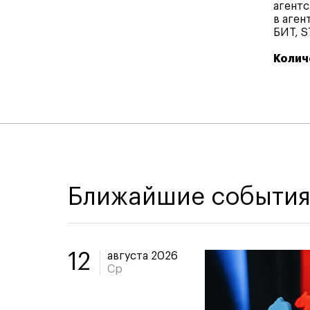
агентс
в аген
БИТ, S
Колич
Ближайшие событи
августа 2026
12
Ср