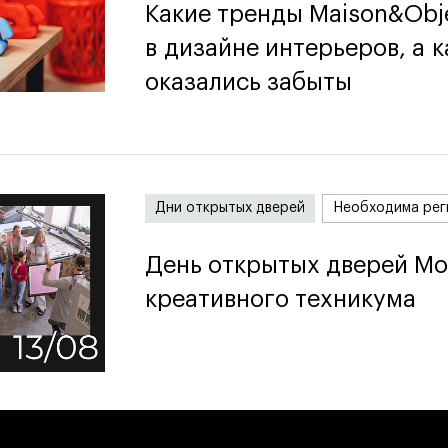
Какие тренды Maison&Obj
Какие тренды Maison&Obj
в дизайне интерьеров, а к
в дизайне интерьеров, а к
оказались забыты
оказались забыты
Дни открытых дверей
Необходима рег
День открытых дверей Мо
День открытых дверей Мо
креативного техникума
креативного техникума