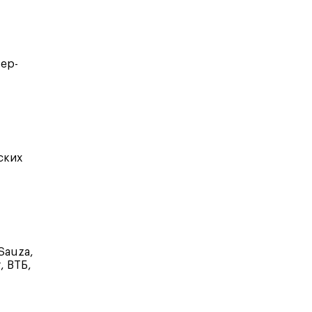
тер-
ских
Sauza,
, ВТБ,