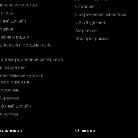
енное искусство
Стайлинг
 стиль
Современная живопись
ный дизайн
UX/UI-дизайн
рафия
Маркетинг
афия и видео
Все программы
ленный и предметный
 и декорирование интерьера
 и маркетинг
овительные курсы и
ское развитие
есрочные
Керамика
фтный дизайн
ограммы
ольников
О школе