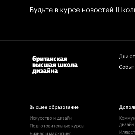
Будьте в курсе новостей Шко
Дни о
Дни о
Событ
Событ
Высшее образование
Допол
Искусство и дизайн
Коммун
дизайн
Подготовительные курсы
Иллюст
Бизнес и маркетинг